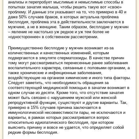
анализы и перепробует мыслимые и немыслимые способы в
попытках зачатия малыша, чтобы решить такую вот «свою»
проблему. И данные эти указывают на то, что примерно в 40 и
даже 50% случаев браков, в которых актуальна проблема
бесплодия, проблема эта в действительности заключается в
мужчине, а не в женщине. Таким образом, бесплодие у мужчин
– явление не настолько уж редкое и уж тем более не
«одностороннее» в собственном рассмотрении.
Преимущественно бесплодие у мужчин возникает из-за
количественных и качественных изменений, которым
подвергаются в эякуляте сперматозоиды. В качестве причин
тому могут рассматриваться перенесенные ранее заболевания
воспалительного характера, связанные с половыми органами, а
также хронические и инфекционные заболевания,
воздействующие на организм химические и иного типа факторы.
Следует заметить, что необходимость обращения за
соответствующей медицинской помощью в зачатии возникает в
одном случае из десяти. Кроме того, что отсутствие зачатия
может быть связано с нарушением мужской или женской
репродуктивной функции, существуют и другие варианты. Так,
примерно в 15% случаев причина заключается в
иммунологической несовместимости пары, не исключаются и
варианты, в рамках которых рассматривается вопрос
относительно идиопатического бесплодия, при котором
выяснить причину и вовсе не удается, что определяет собой
редкие формы бесплодия.