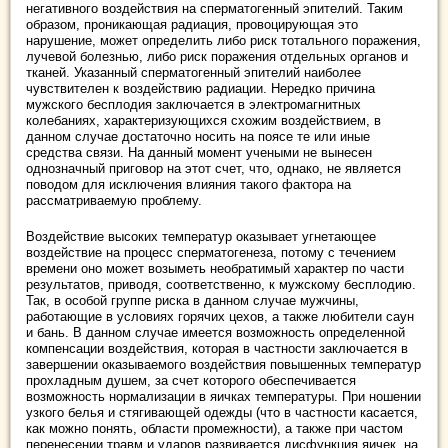
негативного воздействия на сперматогенный эпителий. Таким
образом, проникающая радиация, провоцирующая это
нарушение, может определить либо риск тотального поражения,
лучевой болезнью, либо риск поражения отдельных органов и
тканей. Указанный сперматогенный эпителий наиболее
чувствителен к воздействию радиации. Нередко причина
мужского бесплодия заключается в электромагнитных
колебаниях, характеризующихся схожим воздействием, в
данном случае достаточно носить на поясе те или иные
средства связи. На данный момент учеными не вынесен
однозначный приговор на этот счет, что, однако, не является
поводом для исключения влияния такого фактора на
рассматриваемую проблему.
Воздействие высоких температур оказывает угнетающее
воздействие на процесс сперматогенеза, потому с течением
времени оно может возыметь необратимый характер по части
результатов, приводя, соответственно, к мужскому бесплодию.
Так, в особой группе риска в данном случае мужчины,
работающие в условиях горячих цехов, а также любители саун
и бань. В данном случае имеется возможность определенной
компенсации воздействия, которая в частности заключается в
завершении оказываемого воздействия повышенных температур
прохладным душем, за счет которого обеспечивается
возможность нормализации в яичках температуры. При ношении
узкого белья и стягивающей одежды (что в частности касается,
как можно понять, области промежности), а также при частом
перенесении травм и ударов развивается дисфункция яичек, на