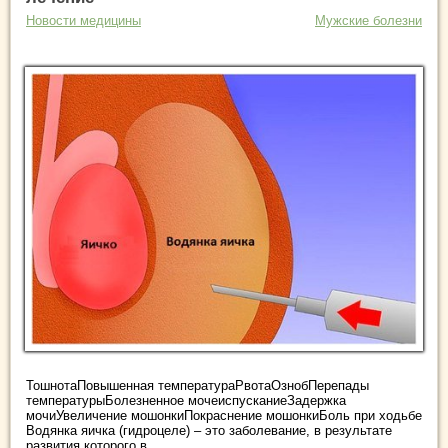
Новости медицины
Мужские болезни
ТошнотаПовышенная температураРвотаОзнобПерепады
температурыБолезненное мочеиспусканиеЗадержка
мочиУвеличение мошонкиПокраснение мошонкиБоль при ходьбе
Водянка яичка (гидроцеле) – это заболевание, в результате
развития которого в ...