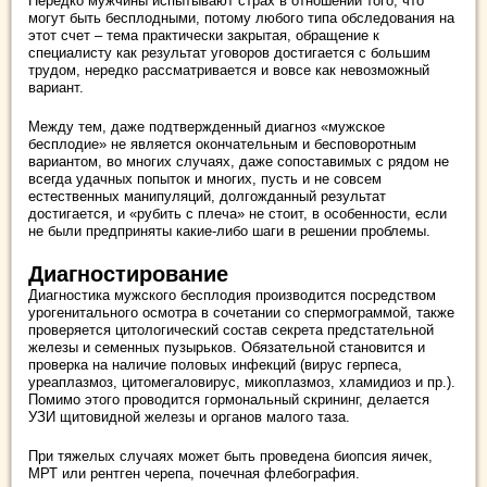
Нередко мужчины испытывают страх в отношении того, что
могут быть бесплодными, потому любого типа обследования на
этот счет – тема практически закрытая, обращение к
специалисту как результат уговоров достигается с большим
трудом, нередко рассматривается и вовсе как невозможный
вариант.
Между тем, даже подтвержденный диагноз «мужское
бесплодие» не является окончательным и бесповоротным
вариантом, во многих случаях, даже сопоставимых с рядом не
всегда удачных попыток и многих, пусть и не совсем
естественных манипуляций, долгожданный результат
достигается, и «рубить с плеча» не стоит, в особенности, если
не были предприняты какие-либо шаги в решении проблемы.
Диагностирование
Диагностика мужского бесплодия производится посредством
урогенитального осмотра в сочетании со спермограммой, также
проверяется цитологический состав секрета предстательной
железы и семенных пузырьков. Обязательной становится и
проверка на наличие половых инфекций (вирус герпеса,
уреаплазмоз, цитомегаловирус, микоплазмоз, хламидиоз и пр.).
Помимо этого проводится гормональный скрининг, делается
УЗИ щитовидной железы и органов малого таза.
При тяжелых случаях может быть проведена биопсия яичек,
МРТ или рентген черепа, почечная флебография.