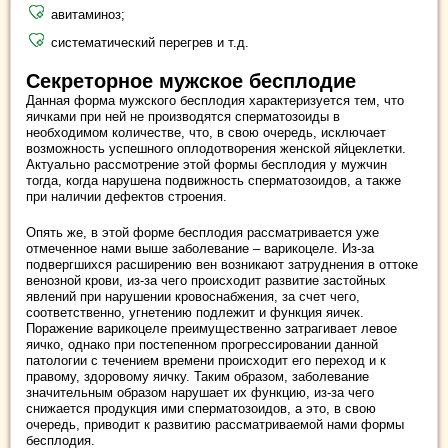
авитаминоз;
систематический перегрев и т.д.
Секреторное мужское бесплодие
Данная форма мужского бесплодия характеризуется тем, что
яичками при ней не производятся сперматозоиды в
необходимом количестве, что, в свою очередь, исключает
возможность успешного оплодотворения женской яйцеклетки.
Актуально рассмотрение этой формы бесплодия у мужчин
тогда, когда нарушена подвижность сперматозоидов, а также
при наличии дефектов строения.
Опять же, в этой форме бесплодия рассматривается уже
отмеченное нами выше заболевание – варикоцеле. Из-за
подвергшихся расширению вен возникают затруднения в оттоке
венозной крови, из-за чего происходит развитие застойных
явлений при нарушении кровоснабжения, за счет чего,
соответственно, угнетению подлежит и функция яичек.
Поражение варикоцеле преимущественно затрагивает левое
яичко, однако при постепенном прогрессировании данной
патологии с течением времени происходит его переход и к
правому, здоровому яичку. Таким образом, заболевание
значительным образом нарушает их функцию, из-за чего
снижается продукция ими сперматозоидов, а это, в свою
очередь, приводит к развитию рассматриваемой нами формы
бесплодия.