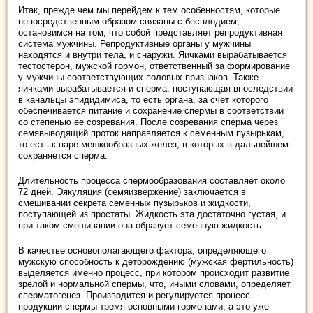
Итак, прежде чем мы перейдем к тем особенностям, которые
непосредственным образом связаны с бесплодием,
остановимся на том, что собой представляет репродуктивная
система мужчины. Репродуктивные органы у мужчины
находятся и внутри тела, и снаружи. Яичками вырабатывается
тестостерон, мужской гормон, ответственный за формирование
у мужчины соответствующих половых признаков. Также
яичками вырабатывается и сперма, поступающая впоследствии
в канальцы эпидидимиса, то есть органа, за счет которого
обеспечивается питание и сохранение спермы в соответствии
со степенью ее созревания. После созревания сперма через
семявыводящий проток направляется к семенным пузырькам,
то есть к паре мешкообразных желез, в которых в дальнейшем
сохраняется сперма.
Длительность процесса спермообразования составляет около
72 дней. Эякуляция (семяизвержение) заключается в
смешивании секрета семенных пузырьков и жидкости,
поступающей из простаты. Жидкость эта достаточно густая, и
при таком смешивании она образует семенную жидкость.
В качестве основополагающего фактора, определяющего
мужскую способность к деторождению (мужская фертильность)
выделяется именно процесс, при котором происходит развитие
зрелой и нормальной спермы, что, иными словами, определяет
сперматогенез. Производится и регулируется процесс
продукции спермы тремя основными гормонами, а это уже