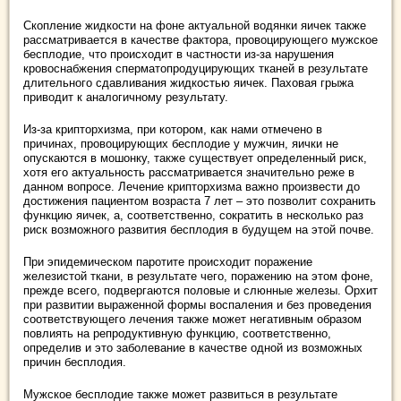
Скопление жидкости на фоне актуальной водянки яичек также
рассматривается в качестве фактора, провоцирующего мужское
бесплодие, что происходит в частности из-за нарушения
кровоснабжения сперматопродуцирующих тканей в результате
длительного сдавливания жидкостью яичек. Паховая грыжа
приводит к аналогичному результату.
Из-за крипторхизма, при котором, как нами отмечено в
причинах, провоцирующих бесплодие у мужчин, яички не
опускаются в мошонку, также существует определенный риск,
хотя его актуальность рассматривается значительно реже в
данном вопросе. Лечение крипторхизма важно произвести до
достижения пациентом возраста 7 лет – это позволит сохранить
функцию яичек, а, соответственно, сократить в несколько раз
риск возможного развития бесплодия в будущем на этой почве.
При эпидемическом паротите происходит поражение
железистой ткани, в результате чего, поражению на этом фоне,
прежде всего, подвергаются половые и слюнные железы. Орхит
при развитии выраженной формы воспаления и без проведения
соответствующего лечения также может негативным образом
повлиять на репродуктивную функцию, соответственно,
определив и это заболевание в качестве одной из возможных
причин бесплодия.
Мужское бесплодие также может развиться в результате