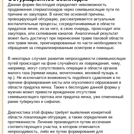
Данная форме бесплодия определяет невозможность
продвижения сперматозоидов через семявыносящие пути по
причине их закупорки. В качестве основной причины,
провоцирующей обтурацию, рассматриваются актуальные
воспалительные процессы, сосредотачиваемые в области
придатков яичек, из-за чего, в свою очередь, происходит или
закупорка, или склеивание каналов. Аналогичный результат
может быть достигнут при перенесении травм паховой области
или травм яичек, проигнорированные по части необходимости
обращения за специализированным осмотром и помощью.
В некоторых случаях развитие непроходимости семявыносящих
путей происходит на фоне случайного их повреждения, чему,
например, могут сопутствовать операции в области органов
малого таза (прямая кишка, мочеточники, мочевой пузырь и
пр.). Не исключается возможность подобного сдавления и по
причине формирования кисты или опухолевого образования в
области придатка яичка. Также к бесплодию данной формы у
мужчин может привести врожденное отсутствие
семявыносящего протока или придатка яичка, уже отмеченный
ранее туберкулез и сифилис.
Диагностика этой формы требует выявления конкретной
области локализации обтурации, а также определения ее
протяженности. Лечение производится путем иссечения
соответствующего участка, в котором отмечается
непроходимость, либо же путем формирования для