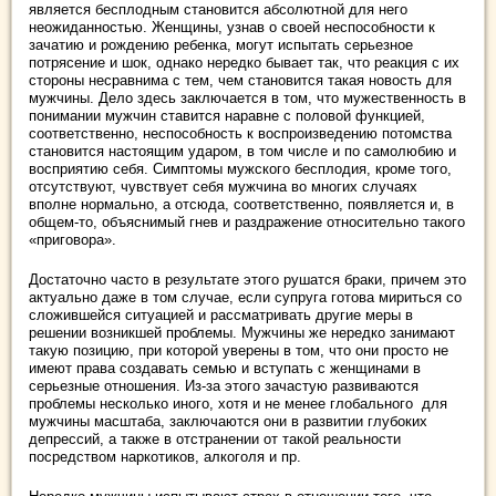
является бесплодным становится абсолютной для него
неожиданностью. Женщины, узнав о своей неспособности к
зачатию и рождению ребенка, могут испытать серьезное
потрясение и шок, однако нередко бывает так, что реакция с их
стороны несравнима с тем, чем становится такая новость для
мужчины. Дело здесь заключается в том, что мужественность в
понимании мужчин ставится наравне с половой функцией,
соответственно, неспособность к воспроизведению потомства
становится настоящим ударом, в том числе и по самолюбию и
восприятию себя. Симптомы мужского бесплодия, кроме того,
отсутствуют, чувствует себя мужчина во многих случаях
вполне нормально, а отсюда, соответственно, появляется и, в
общем-то, объяснимый гнев и раздражение относительно такого
«приговора».
Достаточно часто в результате этого рушатся браки, причем это
актуально даже в том случае, если супруга готова мириться со
сложившейся ситуацией и рассматривать другие меры в
решении возникшей проблемы. Мужчины же нередко занимают
такую позицию, при которой уверены в том, что они просто не
имеют права создавать семью и вступать с женщинами в
серьезные отношения. Из-за этого зачастую развиваются
проблемы несколько иного, хотя и не менее глобального для
мужчины масштаба, заключаются они в развитии глубоких
депрессий, а также в отстранении от такой реальности
посредством наркотиков, алкоголя и пр.