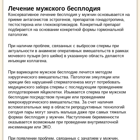
Лечение мужского бесплодия
Консервативное лечение бесплодия у мужчин основывается на
приеме антагонистов эстрогенов, препаратов гонадотропина,
тестостерона или глюкокортикоидов. Конкретный препарат
подбирается на основании конкретной формы гормональной
патологии.
При наличии проблем, связанных с выбросом спермы при
актуальности в анамнезе оперативных вмешательств в рамках
мочевого пузыря (его шейки) в указанную область делаются
инъекции коллагена.
При варикоцеле мужское бесплодие лечится методом
хирургического вмешательства. Патологии эякуляции или
эрекции без нарушений сперматогенеза могут потребовать
медицинского забора спермы с последующим проведением
оплодотворения яйцеклетки. Изымается сперма при мужском
бесплодии посредством пункции или проведением
микрохирургического вмешательства. За счет наличия
вспомогательных мер в области репродуктивных технологий
сегодня пары могут зачать малыша даже при самых тяжелых
формах бесплодия у мужчин. Наступление беременности
оказывается возможным при проведении внутриматочной
инсеминации или ЭКО.
При появлении проблем, связанных с зачатием у мужчин,