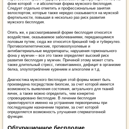
фоне которой – и абсолютная форма мужского бесплодия.
Следует отдельно отметить и профессиональные занятия
велоспортом, которые также нередко сказываются на мужской
фертильности, повышая в несколько раз риск развития
мужского бесплодия.
Опять же, к рассматриваемой форме бесплодия относится
воздействие, оказываемое заболеваниями, передающимися
половым путем, сюда же относится брюшной тиф и туберкулез.
Противоэпилептические, противоопухолевые и
антибактериальные медпрепараты, нарушения гормонального
фона у мужчин – все это также определяет высокий риск
развития бесплодия у мужчин. Причиной этому может стать
также длительный стресс, гиповитаминоз, дефицит в организме
белка, злоупотребление курением и алкоголем и т.д.
Диагностика мужского бесплодия этой формы может быть
произведена посредством биопсии, за счет которой имеется
возможность выявления состояния, актуального для тканей
яичек, а также можно определить, чем конкретно
спровоцировано бесплодие. В лечении бесплодия
ориентируются именно на устранение первопричины при
последующем назначении терапии, за счет которой
определяется возможность улучшения сперматогенной
функции.
Обтурационное бесплодие