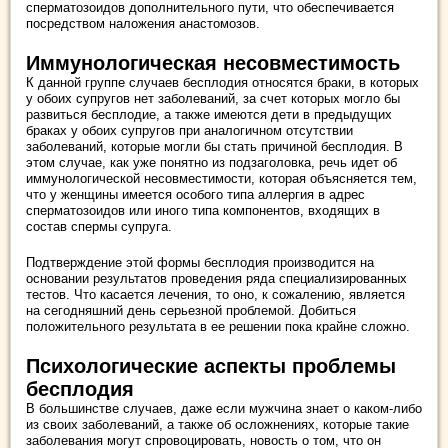
сперматозоидов дополнительного пути, что обеспечивается
посредством наложения анастомозов.
Иммунологическая несовместимость
К данной группе случаев бесплодия относятся браки, в которых
у обоих супругов нет заболеваний, за счет которых могло бы
развиться бесплодие, а также имеются дети в предыдущих
браках у обоих супругов при аналогичном отсутствии
заболеваний, которые могли бы стать причиной бесплодия. В
этом случае, как уже понятно из подзаголовка, речь идет об
иммунологической несовместимости, которая объясняется тем,
что у женщины имеется особого типа аллергия в адрес
сперматозоидов или иного типа компонентов, входящих в
состав спермы супруга.
Подтверждение этой формы бесплодия производится на
основании результатов проведения ряда специализированных
тестов. Что касается лечения, то оно, к сожалению, является
на сегодняшний день серьезной проблемой. Добиться
положительного результата в ее решении пока крайне сложно.
Психологические аспекты проблемы
бесплодия
В большинстве случаев, даже если мужчина знает о каком-либо
из своих заболеваний, а также об осложнениях, которые такие
заболевания могут спровоцировать, новость о том, что он