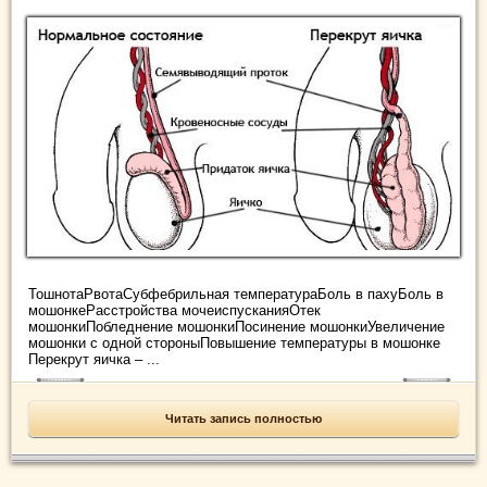
ТошнотаРвотаСубфебрильная температураБоль в пахуБоль в
мошонкеРасстройства мочеиспусканияОтек
мошонкиПобледнение мошонкиПосинение мошонкиУвеличение
мошонки с одной стороныПовышение температуры в мошонке
Перекрут яичка – ...
Читать запись полностью