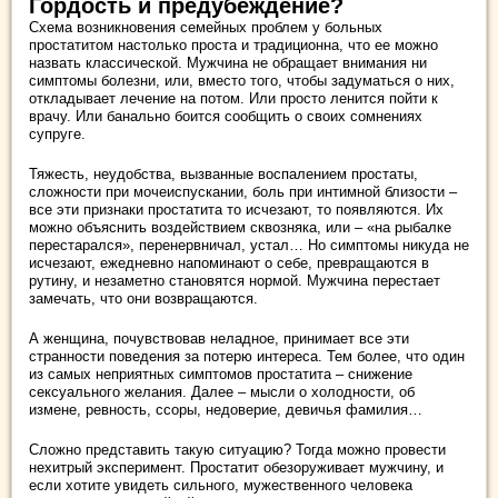
Гордость и предубеждени
е?
Схема возникновения семейных проблем у больных
простатитом настолько проста и традиционна, что ее можно
назвать классической. Мужчина не обращает внимания ни
симптомы болезни, или, вместо того, чтобы задуматься о них,
откладывает лечение на потом. Или просто ленится пойти к
врачу. Или банально боится сообщить о своих сомнениях
супруге.
Тяжесть, неудобства, вызванные воспалением простаты,
сложности при мочеиспускании, боль при интимной близости –
все эти признаки простатита то исчезают, то появляются. Их
можно объяснить воздействием сквозняка, или – «на рыбалке
перестарался», перенервничал, устал… Но симптомы никуда не
исчезают, ежедневно напоминают о себе, превращаются в
рутину, и незаметно становятся нормой. Мужчина перестает
замечать, что они возвращаются.
А женщина, почувствовав неладное, принимает все эти
странности поведения за потерю интереса. Тем более, что один
из самых неприятных симптомов простатита – снижение
сексуального желания. Далее – мысли о холодности, об
измене, ревность, ссоры, недоверие, девичья фамилия…
Сложно представить такую ситуацию? Тогда можно провести
нехитрый эксперимент. Простатит обезоруживает мужчину, и
если хотите увидеть сильного, мужественного человека