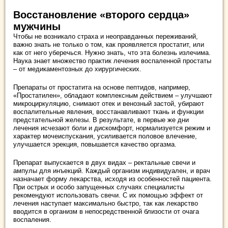
Восстановление «второго сердца»
мужчины
Чтобы не возникало страха и неоправданных переживаний,
важно знать не только о том, как проявляется простатит, или
как от него уберечься. Нужно знать, что эта болезнь излечима.
Наука знает множество практик лечения воспаленной простаты
– от медикаментозных до хирургических.
Препараты от простатита на основе пептидов, например,
«Простатилен», обладают комплексным действием – улучшают
микроциркуляцию, снимают отек и венозный застой, убирают
воспалительные явления, восстанавливают ткань и функции
предстательной железы. В результате, в первые же дни
лечения исчезают боли и дискомфорт, нормализуется режим и
характер мочеиспускания, усиливается половое влечение,
улучшается эрекция, повышается качество оргазма.
Препарат выпускается в двух видах – ректальные свечи и
ампулы для инъекций. Каждый организм индивидуален, и врач
назначает форму лекарства, исходя из особенностей пациента.
При острых и особо запущенных случаях специалисты
рекомендуют использовать свечи. С их помощью эффект от
лечения наступает максимально быстро, так как лекарство
вводится в организм в непосредственной близости от очага
воспаления.