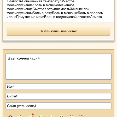
СлабостьПовышенная температураЧастое
мочеиспусканиеКровь в мочеБолезненное
мочеиспусканиеБыстрая утомляемостьЖжение при
мочеиспусканииБоль в пахуБоль в мошонкеБоль в половом
членеПомутнение мочиБоль в надлобковой областиЛомота ...
Читать запись полностью