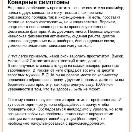
Коварные симптомы
Еще одна особенность простатита – он, не сочтите за каламбур,
палка о двух концах. Его могут вызвать как причины
физического порядка, так и инфекционные. То есть, простатит
можно не только «заслужить», но и «подхватить». Впрочем,
чаще всего воспаление простаты провоцируют именно
физические факторы. А их довольно много. Переохлаждение,
невысокая физическая активность, сидячая работа, долгое
половое воздержание или, наоборот, беспорядочные связи,
увлечение алкоголем, снижение иммунитета…
И тут легко прикинуть, каков риск заболеть простатитом. Высок.
Насколько? Статистика дает жесткий ответ: даже в
благополучных странах это одно из самых распространенных
заболеваний. В России от него страдают восемь из десяти
взрослых мужчин. В США он на первом месте по количеству
первичного обращения к врачу. Другими словами, даже если вы
бережете свою простату, как хрустальную вазу, 100%-ной
уверенности в том, что вы здоровы, быть не может.
Поэтому главное оружие против простатита – профилактика. И
тут совет один – регулярно обращайтесь к врачу, чтобы
проверить себя. Обследоваться необходимо у уролога, но если
возникают побочные проблемы, связанные с нарушениями
эрекции или репродуктивной функции (бесплодие), то
необходимо консультироваться с врачом-андрологом.