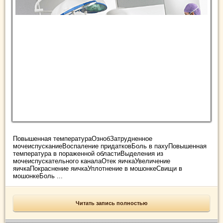
Повышенная температураОзнобЗатрудненное
мочеиспусканиеВоспаление придатковБоль в пахуПовышенная
температура в пораженной областиВыделения из
мочеиспускательного каналаОтек яичкаУвеличение
яичкаПокраснение яичкаУплотнение в мошонкеСвищи в
мошонкеБоль ...
Читать запись полностью