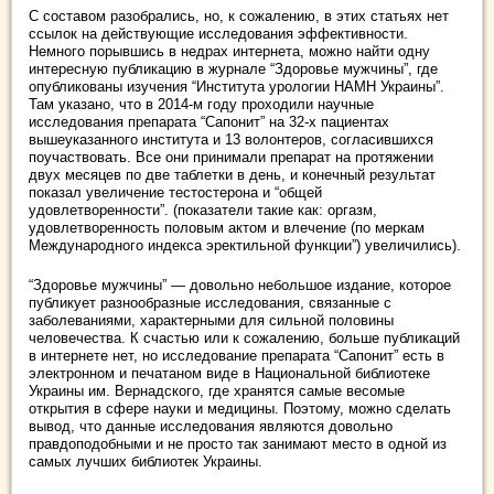
С составом разобрались, но, к сожалению, в этих статьях нет
ссылок на действующие исследования эффективности.
Немного порывшись в недрах интернета, можно найти одну
интересную публикацию в журнале “Здоровье мужчины”, где
опубликованы изучения “Института урологии НАМН Украины”.
Там указано, что в 2014-м году проходили научные
исследования препарата “Сапонит” на 32-х пациентах
вышеуказанного института и 13 волонтеров, согласившихся
поучаствовать. Все они принимали препарат на протяжении
двух месяцев по две таблетки в день, и конечный результат
показал увеличение тестостерона и “общей
удовлетворенности”. (показатели такие как: оргазм,
удовлетворенность половым актом и влечение (по меркам
Международного индекса эректильной функции”) увеличились).
“Здоровье мужчины” — довольно небольшое издание, которое
публикует разнообразные исследования, связанные с
заболеваниями, характерными для сильной половины
человечества. К счастью или к сожалению, больше публикаций
в интернете нет, но исследование препарата “Сапонит” есть в
электронном и печатаном виде в Национальной библиотеке
Украины им. Вернадского, где хранятся самые весомые
открытия в сфере науки и медицины. Поэтому, можно сделать
вывод, что данные исследования являются довольно
правдоподобными и не просто так занимают место в одной из
самых лучших библиотек Украины.