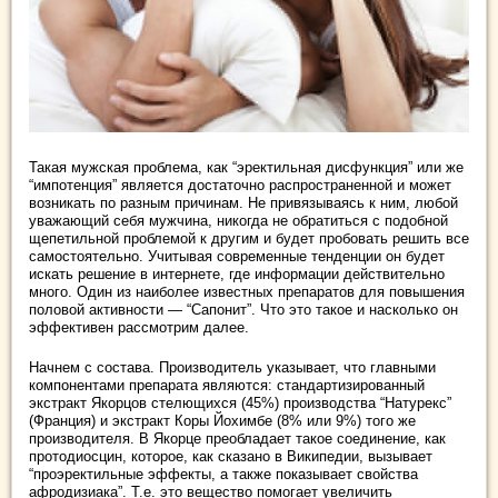
Такая мужская проблема, как “эректильная дисфункция” или же
“импотенция” является достаточно распространенной и может
возникать по разным причинам. Не привязываясь к ним, любой
уважающий себя мужчина, никогда не обратиться с подобной
щепетильной проблемой к другим и
будет пробовать решить все
самостоятельно. Учитывая современные тенденции он будет
искать решение в интернете, где информации действительно
много. Один из наиболее известных препаратов для повышения
половой активности — “Сапонит”. Что это такое и насколько он
эффективен рассмотрим далее.
Начнем с состава. Производитель указывает, что главными
компонентами препарата являются: стандартизированный
экстракт Якорцов стелющихся (45%) производства “Натурекс”
(Франция) и экстракт Коры Йохимбе (8% или 9%) того же
производителя. В Якорце преобладает такое соединение, как
протодиосцин, которое, как сказано в Википедии, вызывает
“проэректильные эффекты, а также показывает свойства
афродизиака”. Т.е. это вещество помогает увеличить