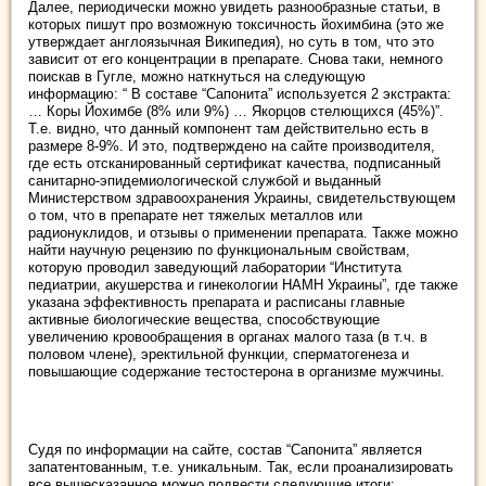
Далее, периодически можно увидеть разнообразные статьи, в
которых пишут про возможную токсичность йохимбина (это же
утверждает англоязычная Википедия), но суть в том, что это
зависит от его концентрации в препарате. Снова таки, немного
поискав в Гугле, можно наткнуться на следующую
информацию: “ В составе “Сапонита” используется 2 экстракта:
… Коры Йохимбе (8% или 9%) … Якорцов стелющихся (45%)”.
Т.е. видно, что данный компонент там действительно есть в
размере 8-9%. И это, подтверждено на сайте производителя,
где есть отсканированный сертификат качества, подписанный
санитарно-эпидемиологической службой и выданный
Министерством здравоохранения Украины, свидетельствующем
о том, что в препарате нет тяжелых металлов или
радионуклидов, и отзывы о применении препарата. Также можно
найти научную рецензию по функциональным свойствам,
которую проводил заведующий лаборатории “Института
педиатрии, акушерства и гинекологии НАМН Украины”, где также
указана эффективность препарата и расписаны главные
активные биологические вещества, способствующие
увеличению кровообращения в органах малого таза (в т.ч. в
половом члене), эректильной функции, сперматогенеза и
повышающие содержание тестостерона в организме мужчины.
Судя по информации на сайте, состав “Сапонита” является
запатентованным, т.е. уникальным. Так, если проанализировать
все вышесказанное можно подвести следующие итоги: