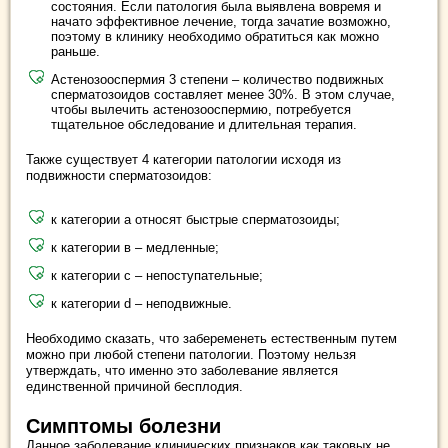
состояния. Если патология была выявлена вовремя и
начато эффективное лечение, тогда зачатие возможно,
поэтому в клинику необходимо обратиться как можно
раньше.
Астенозооспермия 3 степени – количество подвижных
сперматозоидов составляет менее 30%. В этом случае,
чтобы вылечить астенозооспермию, потребуется
тщательное обследование и длительная терапия.
Также существует 4 категории патологии исходя из
подвижности сперматозоидов:
к категории а относят быстрые сперматозоиды;
к категории в ‒ медленные;
к категории с ‒ непоступательные;
к категории d ‒ неподвижные.
Необходимо сказать, что забеременеть естественным путем
можно при любой степени патологии. Поэтому нельзя
утверждать, что именно это заболевание является
единственной причиной бесплодия.
Симптомы болезни
Данное заболевание клинических признаков как таковых не