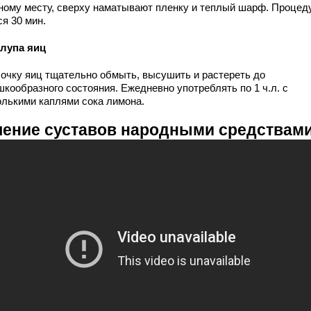
ному месту, сверху наматывают пленку и теплый шарф. Процед
я 30 мин.
лупа яиц
очку яиц тщательно обмыть, высушить и растереть до
шкообразного состояния. Ежедневно употреблять по 1 ч.л. с
олькими каплями сока лимона.
чение суставов народными средствам