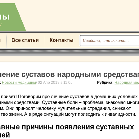
u
я
Все статьи
Контакты
чение суставов народными средства
:
Новости медицины
/ 02 Апр 2019 в 11:05
Рубрика:
Народная ме
 привет! Поговорим про лечение суставов в домашних условиях
дными средствами. Суставные боли – проблема, знакомая мног
м. Они приносят человеку мучительные страдания, снижают
тво жизни. А в ряде ситуаций могут приводить к инвалидности.
авные причины появления суставных
лей