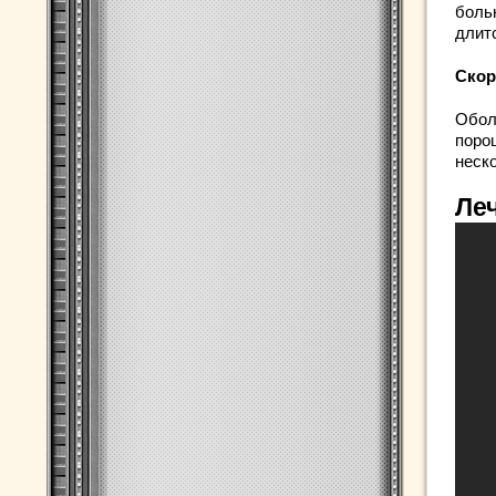
боль
длитс
Скор
Обол
поро
неск
Ле