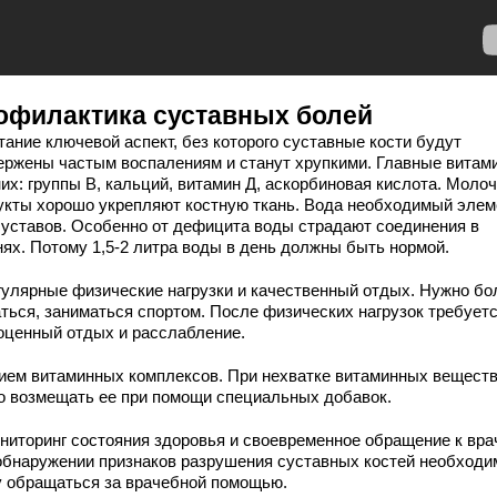
офилактика суставных болей
тание ключевой аспект, без которого суставные кости будут
ержены частым воспалениям и станут хрупкими. Главные витам
них: группы В, кальций, витамин Д, аскорбиновая кислота. Моло
укты хорошо укрепляют костную ткань. Вода необходимый элем
суставов. Особенно от дефицита воды страдают соединения в
нях. Потому 1,5-2 литра воды в день должны быть нормой.
егулярные физические нагрузки и качественный отдых. Нужно б
аться, заниматься спортом. После физических нагрузок требует
оценный отдых и расслабление.
рием витаминных комплексов. При нехватке витаминных вещест
о возмещать ее при помощи специальных добавок.
ониторинг состояния здоровья и своевременное обращение к вра
обнаружении признаков разрушения суставных костей необходи
у обращаться за врачебной помощью.