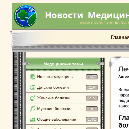
www.novosti-mediciny.r
Главна
Медицинские темы
Ле
Новости медицины
Автор
1877
Детские болезни
216
Всем
наро
Женские болезни
215
людя
качес
Мужские болезни
101
Гл
Общие заболевания
1782
бо