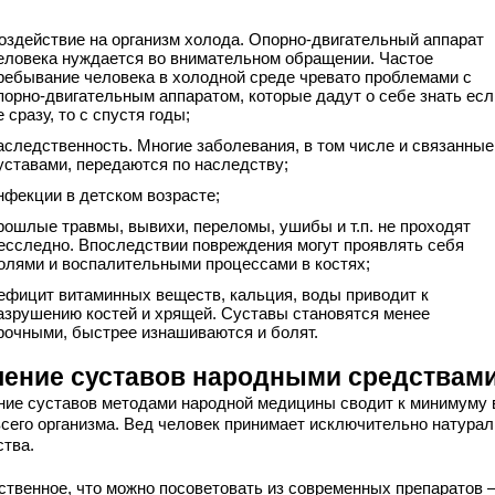
оздействие на организм холода. Опорно-двигательный аппарат
еловека нуждается во внимательном обращении. Частое
ребывание человека в холодной среде чревато проблемами с
порно-двигательным аппаратом, которые дадут о себе знать есл
е сразу, то с спустя годы;
аследственность. Многие заболевания, в том числе и связанные
уставами, передаются по наследству;
нфекции в детском возрасте;
рошлые травмы, вывихи, переломы, ушибы и т.п. не проходят
есследно. Впоследствии повреждения могут проявлять себя
олями и воспалительными процессами в костях;
ефицит витаминных веществ, кальция, воды приводит к
азрушению костей и хрящей. Суставы становятся менее
рочными, быстрее изнашиваются и болят.
чение суставов народными средствам
ние суставов методами народной медицины сводит к минимуму 
всего организма. Вед человек принимает исключительно натура
ства.
ственное, что можно посоветовать из современных препаратов 