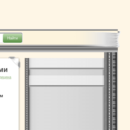
ми
дицина
им