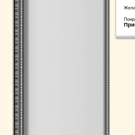
Жела
Понр
При