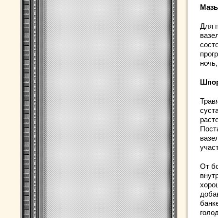
Мазь
Для 
вазе
сост
прог
ночь
Шпо
Трав
суст
раст
Пост
вазе
участ
От б
внут
хоро
добав
банк
голо