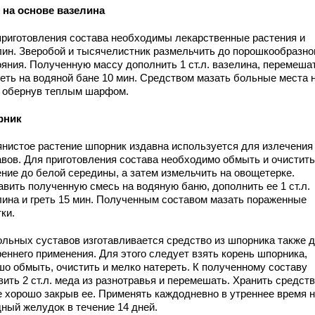
 на основе вазелина
приготовления состава необходимы лекарственные растения и
лин. Зверобой и тысячелистник размельчить до порошкообразно
ояния. Полученную массу дополнить 1 ст.л. вазелина, перемеша
реть на водяной бане 10 мин. Средством мазать больные места 
, обернув теплым шарфом.
рник
янистое растение шпорник издавна используется для излечения
авов. Для приготовления состава необходимо обмыть и очистить
ение до белой середины, а затем измельчить на овощетерке.
авить полученную смесь на водяную баню, дополнить ее 1 ст.л.
лина и греть 15 мин. Полученным составом мазать пораженные
ки.
ольных суставов изготавливается средство из шпорника также 
реннего применения. Для этого следует взять корень шпорника,
шо обмыть, очистить и мелко натереть. К полученному составу
ить 2 ст.л. меда из разнотравья и перемешать. Хранить средств
е хорошо закрыв ее. Применять каждодневно в утреннее время 
дный желудок в течение 14 дней.