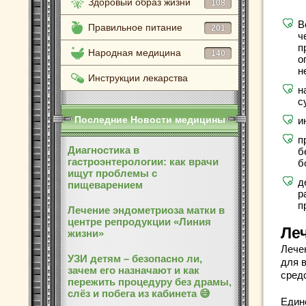
Здоровый образ жизни
108
В
Правильное питание
201
ч
п
Народная медицина
140
о
н
Инструкции лекарства
н
с
Последние Новости медицины
и
п
Диагностика в
б
гастроэнтерологии: как врачи
б
ищут проблемы с
д
пищеварением
р
п
Лечение эндометриоза матки в
центре репродукции «Линия
Ле
жизни»
Лече
УЗИ детям – безопасно ли,
для 
зачем его назначают и как
сред
пережить процедуру без драмы,
слёз и побега из кабинета 😅
Един