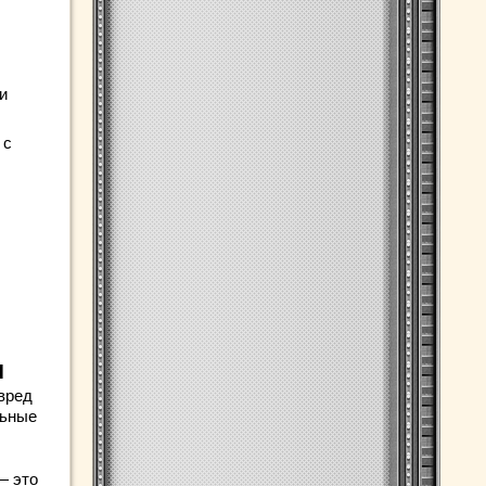
и
 с
и
вред
льные
— это