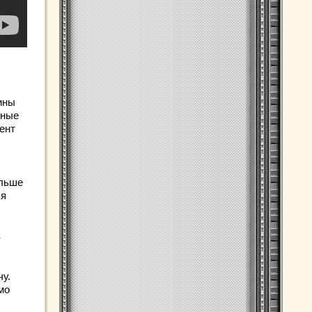
ины
чные
ент
ольше
ся
в
чу.
мо