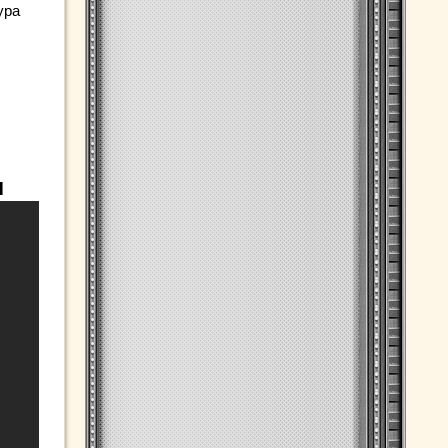
ура
и