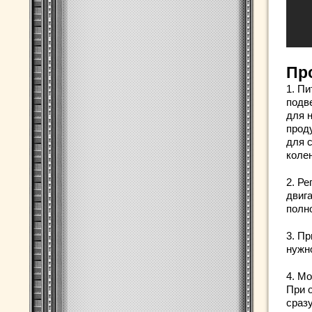
Пр
1. Пи
подв
для 
прод
для 
коле
2. Р
двиг
полн
3. П
нужн
4. М
При 
сраз