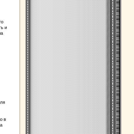
го
ть и
на
для
о в
на