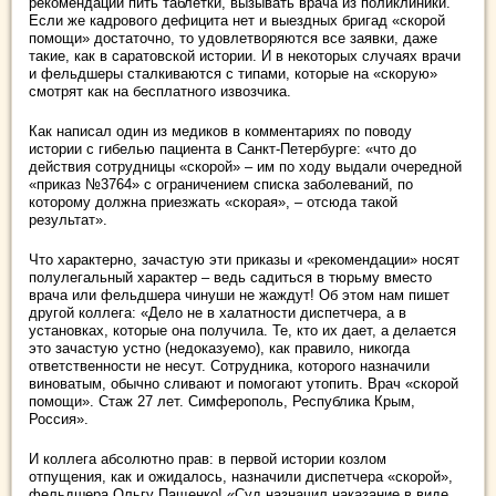
рекомендации пить таблетки, вызывать врача из поликлиники.
Если же кадрового дефицита нет и выездных бригад «скорой
помощи» достаточно, то удовлетворяются все заявки, даже
такие, как в саратовской истории. И в некоторых случаях врачи
и фельдшеры сталкиваются с типами, которые на «скорую»
смотрят как на бесплатного извозчика.
Как написал один из медиков в комментариях по поводу
истории с гибелью пациента в Санкт-Петербурге: «что до
действия сотрудницы «скорой» – им по ходу выдали очередной
«приказ №3764» с ограничением списка заболеваний, по
которому должна приезжать «скорая», – отсюда такой
результат».
Что характерно, зачастую эти приказы и «рекомендации» носят
полулегальный характер – ведь садиться в тюрьму вместо
врача или фельдшера чинуши не жаждут! Об этом нам пишет
другой коллега: «Дело не в халатности диспетчера, а в
установках, которые она получила. Те, кто их дает, а делается
это зачастую устно (недоказуемо), как правило, никогда
ответственности не несут. Сотрудника, которого назначили
виноватым, обычно сливают и помогают утопить. Врач «скорой
помощи». Стаж 27 лет. Симферополь, Республика Крым,
Россия».
И коллега абсолютно прав: в первой истории козлом
отпущения, как и ожидалось, назначили диспетчера «скорой»,
фельдшера Ольгу Пащенко! «Суд назначил наказание в виде