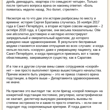
дробь двенадцать, квартира сто семьдесят четыре», Только
после третьего вопроса врача он наконец ответил: «Боль
появилась неделю назад. Ухо болит, стреляет».
Несмотря на то что две эти истории разбросаны по месту и
времени: история Сергея Братаева случилась 16 ноября 2017
года в Санкт-Петербурге, а вторая история совсем недавняя – 2
октября 2018 года, в Саратове, они весьма показательны. Обе
они абсолютно достоверно и наглядно иллюстрируют
запредельный и омерзительный идиотизм, до которого
доведено наше здравоохранение. В результате бесправные
медики становятся козлами отпущения во всех случаях: и когда
нельзя послать «скорую» даже к умирающему пациенту, как в
Санкт-Петербурге, и когда приходится приезжать вот к такому
обнаглевшему, зажравшемуся существу, как в Саратове.
И в том и в другом случае вины самих сотрудников «скорой»
нет – они просто выполняют приказ вышестоящего начальства.
Причем можете быть уверены – это не приказ главного врача
подстанции, а берите выше – Департамента здравоохранения,
не иначе.
На практике это выглядит так: если бригад «скорой помощи» на
конкретной подстанции постоянно, регулярно, катастрофически
не хватает, диспетчер вынужден ранжировать вызовы по
степени экстренности и какие-то просто отметать – если они не
подходят под скоропомощные критерии. И тогда даются