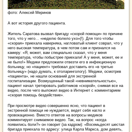
фото: Алексей Меринов
А вот история другого пациента.
Житель Саратова вызвал бригаду «скорой помощи» по причине
того, что у него… «неделю болело ухо»(!). Для того чтобы
«скорая» приехала наверняка, нагловатый клиент соврал, что у
него высокая температура, в чем потом сам и признался на
камеру: «Я, может, вам специально сказал, что у меня
температура, чтобы побыстрее приехали! А у меня, может, ее и
не было!» Медики предложили отвезти его в инфекционную
больницу, но «пациент» требовал доставить его «в третью
больницу» (надо думать, к отоларингологу). Медики, осмотрев
«пациента», не нашли оснований для экстренной
госпитализации. Возмущенный такой «невнимательностью»,
пациент начал третировать работников «скорой», снимая все на
видео, после чего выложил видео в Интернет с комментарием
«скорая помощь бездействие».
При просмотре видео совершенно ясно, что пациент в
экстренной помощи не нуждается, ведет себя нагло и
провокационно. Вместо ответов на вопросы медиков
комментирует снимаемое видео. Так, на вопрос «когда
появились боли?» он говорит (за кадром): «Восемьдесят шестая
бригада приехала по адресу: улица Карла Маркса, дом девять,