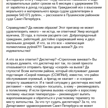
исправительных работ сроком на 6 месяцев с удержанием 5%
от заработка в доход государства. Гражданский иск о взыскании
морального и материального вреда судом удовлетворен в
размере 543 071 рубля», – рассказали в Пушкинском районном
суде Санкт-Петербурга.
Справедливо? Да никоим образом! Этот приговор не может
удовлетворить никого – ни истца, ни ответчика! Умер молодой
мужчина, 33 года, в полном расцвете сил. Добропорядочный
гражданин, работящий, достойно содержавший жену и двух
маленьких дочерей. И что, за это все – компенсация
полмиллиона рублей?!!! Такова цена жизни?! Да это
издевательство!
А кто за все ответил? Диспетчер? «Стрелочник виноват!» Вы
всерьез думаете, что диспетчер вот так, по своей прихоти
отказывается отправить бригаду «скорой» на вызов? Да
глупости! Всем жителям района, который обслуживает данная
подстанция «Скорой помощи» (ССМП№4), известно, что район
обслуживания огромный, а бригад не хватает – и «скорая»
попросту зашивается. И в такой ситуации у диспетчера жесткий
регламент – кому «скорую» посылать, а кому – рекомендовать
в поликлинику. И если причина вызова «скорой» к взрослому
человеку «высокая температура» – рекомендуют выпить
жаропонижающее и обратиться к участковому терапевту по
месту жительства. За что тут судить диспетчера? За то, что
Департамент здравоохранения Санкт-Петербурга не может