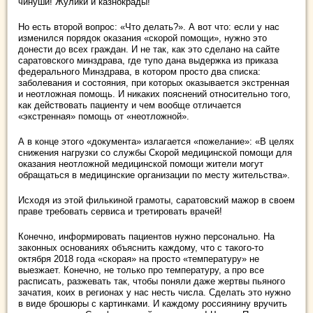
чинуши! Жулики и казнокрады!
Но есть второй вопрос: «Что делать?». А вот что: если у нас
изменился порядок оказания «скорой помощи», нужно это
донести до всех граждан. И не так, как это сделано на сайте
саратовского минздрава, где тупо дана выдержка из приказа
федерального Минздрава, в котором просто два списка:
заболевания и состояния, при которых оказывается экстренная
и неотложная помощь. И никаких пояснений относительно того,
как действовать пациенту и чем вообще отличается
«экстренная» помощь от «неотложной».
А в конце этого «документа» излагается «пожелание»: «В целях
снижения нагрузки со службы Скорой медицинской помощи для
оказания неотложной медицинской помощи жители могут
обращаться в медицинские организации по месту жительства».
Исходя из этой филькиной грамоты, саратовский мажор в своем
праве требовать сервиса и третировать врачей!
Конечно, информировать пациентов нужно персонально. На
законных основаниях объяснить каждому, что с такого-то
октября 2018 года «скорая» на просто «температуру» не
выезжает. Конечно, не только про температуру, а про все
расписать, разжевать так, чтобы поняли даже жертвы пьяного
зачатия, коих в регионах у нас несть числа. Сделать это нужно
в виде брошюры с картинками. И каждому россиянину вручить