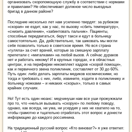
организовать скоропомощную службу в соответствии с нормами
и правилами? Не обеспечивает должное число выездных
бригад в данном районе?
Последние несколько лет нам усиленно твердят: за рубежом
«скорая» не ездит, как у нас, по вызову «сбить температуру»,
«снизить давление», «забинтовать пальчик». Пациенты,
способные передвигаться, берут такси и едут в больницу
самостоятельно. Да, действительно, так шиковать мы могли
себе позволить только в советское время. Но вся страна
«гуляла» за счет врачей, которые за смешную зарплату
прилетали с «мигалками» на любой вызов. А сейчас дураков
нет и работать некому! И в крупных городах, и в областных
центрах, и на периферии некомплект кадров «скорой помощи»,
как и первичного звена поликлиник, составляет от 30 до 60%.
Путь один: либо делать зарплаты медиков космическими, но
тогда и требовать с них, либо, извините, ходите в поликлинику и
больницу ножками – и никаких «скорых», только в самых
крайних случаях.
Но! Тут есть один нюанс: медчинуши нам все уши прожужжали
про то, что «нельзя вызывать «скорую» по любому поводу,
однако, как всегда, ни ума, ни усердия у них не хватило на то,
чтобы грамотно и тщательно отработать этот вопрос и донести
информацию до каждого россиянина.
На традиционный русский вопрос «Кто виноват?» я уже ответил: