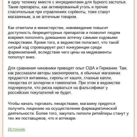
в одну тележку вместе с ингредиентами для бурного застолья.
Такие препараты, как активированный уголь и прочие
спасительные при отравлениях сорбенты, тоже станут
магазинным, а не аптечным товаром.
Как отметили в министерстве, нововведение повысит
доступность безрецептурных препаратов и позволит людям
вовремя пополнять домашнюю аптечку самыми ходовыми
лекарствами. Кроме того, в ведомстве полагают, что такой
хитрый ход спровоцирует рост конкуренции среди
фармкомпаний, вследствие чего цены на медикаменты
поползут вниз.
Для сравнения чиновники приводят опыт США и Германии. Там,
как рассказали авторы законопроекта, в обычных магазинах
продаются витамины, сиропы от кашля, глазные капли,
лекарства от аллергии и гомеопатия. При этом в ведомстве
подчеркнули, что риска нарваться на фальсификат у
российских покупателей не будет.
Чтобы начать торговать лекарствами, магазину придется
получить лицензию на осуществление фармацевтической
деятельности. Более того, закупать пилюли ритейлеры станут у
тех же поставщиков, что и аптекари.
Источник