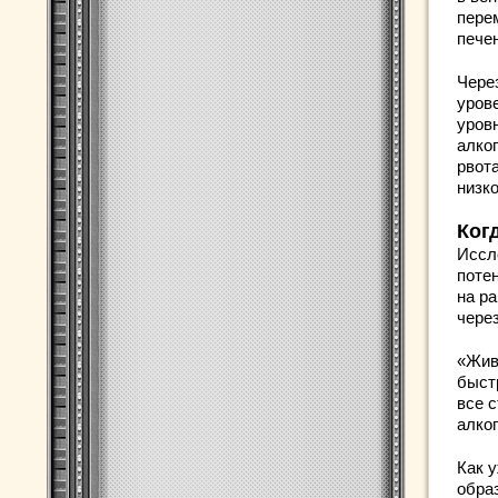
пере
пече
Чере
уров
уров
алко
рвота
низк
Ког
Иссл
поте
на р
чере
«Жив
быст
все 
алко
Как 
образ