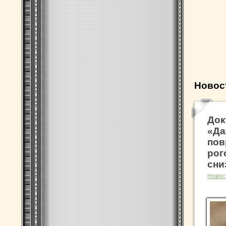
Новос
Док
«Да
пов
рог
сни
Новос