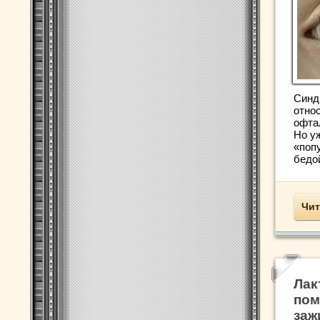
Синд
отно
офта
Но у
«поп
бедой
Чит
Лак
пом
заж