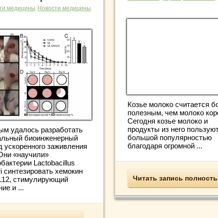
ти медицины
Новости медицины
Козье молоко считается б
полезным, чем молоко кор
Сегодня козье молоко и
продукты из него пользую
ым удалось разработать
большой популярностью
альный биоинженерный
благодаря огромной ...
д ускоренного заживления
 Они «научили»
бактерии Lactobacillus
ri синтезировать хемокин
Читать запись полност
12, стимулирующий
ие и ...