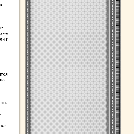
в
ие
изме
ли и
ится
ппа
нить
.
 же