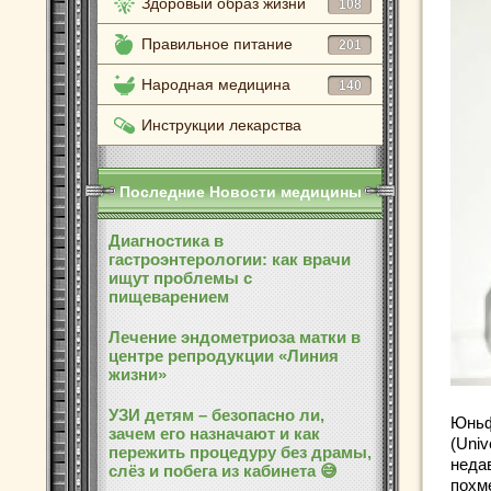
Здоровый образ жизни
108
Правильное питание
201
Народная медицина
140
Инструкции лекарства
Последние Новости медицины
Диагностика в
гастроэнтерологии: как врачи
ищут проблемы с
пищеварением
Лечение эндометриоза матки в
центре репродукции «Линия
жизни»
УЗИ детям – безопасно ли,
Юньф
зачем его назначают и как
(Univ
пережить процедуру без драмы,
неда
слёз и побега из кабинета 😅
похм