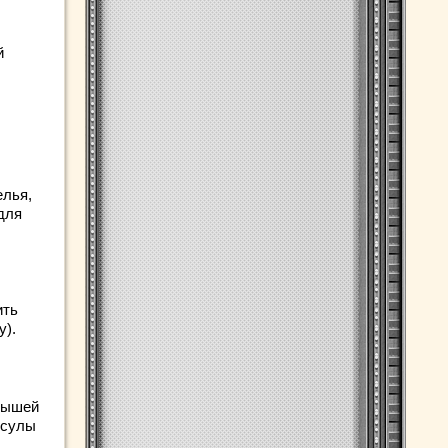
й
елья,
для
ить
у).
 мышей
псулы