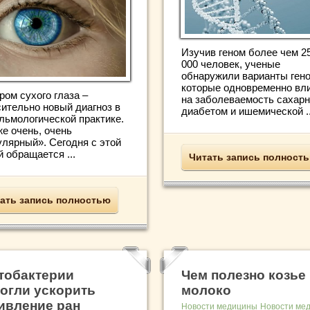
Изучив геном более чем 2
000 человек, ученые
обнаружили варианты гено
которые одновременно вл
ром сухого глаза –
на заболеваемость сахар
сительно новый диагноз в
диабетом и ишемической ..
льмологической практике.
же очень, очень
улярный». Сегодня с этой
 обращается ...
Читать запись полност
ать запись полностью
тобактерии
Чем полезно козье
огли ускорить
молоко
ивление ран
Новости медицины
Новости ме