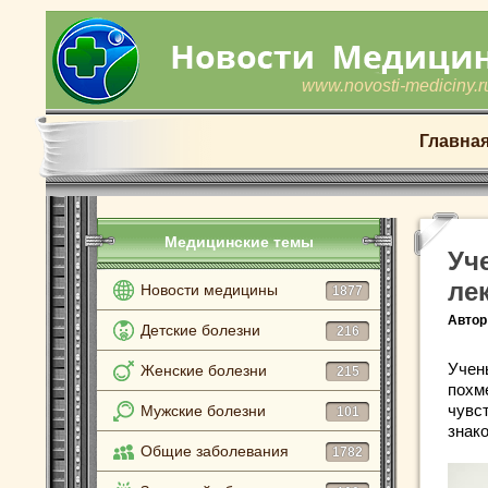
www.novosti-mediciny.r
Главна
Медицинские темы
Уч
ле
Новости медицины
1877
Автор
Детские болезни
216
Учен
Женские болезни
215
похм
чувст
Мужские болезни
101
знако
Общие заболевания
1782