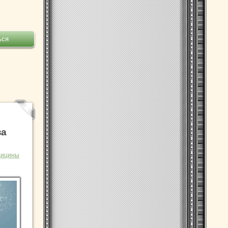
за
дицины