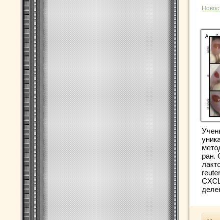
Новос
Учен
уник
мето
ран.
лакто
reute
CXCL
делен