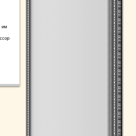
ь им
ессор