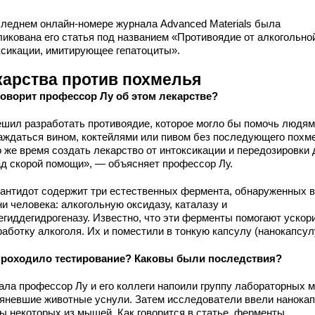
следнем онлайн-номере журнала Advanced Materials была
ликована его статья под названием «Противоядие от алкогольно
ксикации, имитирующее гепатоциты».
карства против похмелья
говорит профессор Лу об этом лекарстве?
ешил разработать противоядие, которое могло бы помочь людям
аждаться вином, коктейлями или пивом без последующего похм
о же время создать лекарство от интоксикации и передозировки 
ад скорой помощи», — объясняет профессор Лу.
 антидот содержит три естественных фермента, обнаруженных в
и человека: алкогольную оксидазу, каталазу и
егиддегидрогеназу. Известно, что эти ферменты помогают ускор
аботку алкоголя. Их и поместили в тонкую капсулу (нанокапсул
проходило тестирование? Каковы были последствия?
ала профессор Лу и его коллеги напоили группу лабораторных
ьяневшие животные уснули. Затем исследователи ввели нанока
ны некоторых из мышей. Как говорится в статье, ферменты