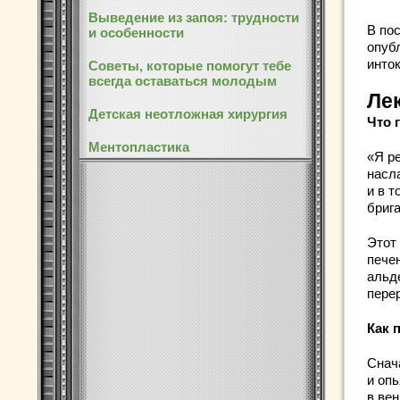
Выведение из запоя: трудности
В по
и особенности
опуб
инто
Советы, которые помогут тебе
всегда оставаться молодым
Ле
Детская неотложная хирургия
Что 
Ментопластика
«Я р
насл
и в т
бриг
Этот
печен
альд
перер
Как 
Снач
и оп
в ве