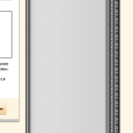
олее
овы.
тся
ью