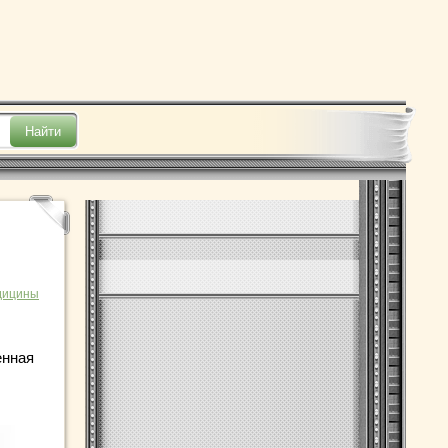
дицины
енная