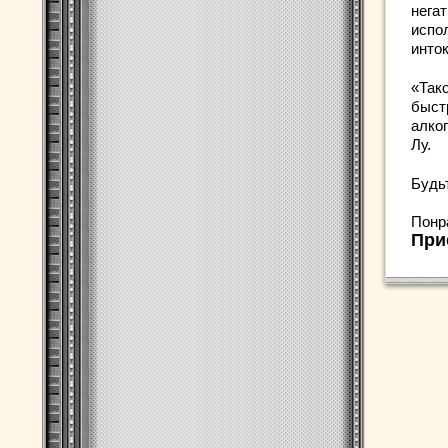
нега
испо
инто
«Так
быст
алког
Лу.
Будь
Понр
При