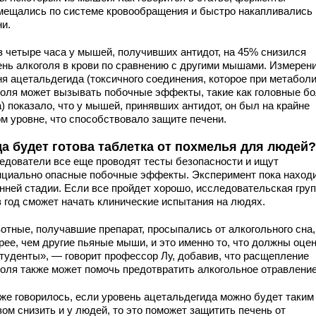
мещались по системе кровообращения и быстро накапливались 
ни.
з четыре часа у мышей, получивших антидот, на 45% снизился
ень алкоголя в крови по сравнению с другими мышами. Измерен
ня ацетальдегида (токсичного соединения, которое при метабол
голя может вызывать побочные эффекты, такие как головные бо
) показало, что у мышей, принявших антидот, он был на крайне
ом уровне, что способствовало защите печени.
да будет готова таблетка от похмелья для людей?
едователи все еще проводят тесты безопасности и ищут
нциально опасные побочные эффекты. Эксперимент пока наход
анней стадии. Если все пройдет хорошо, исследовательская гру
з год сможет начать клинические испытания на людях.
отные, получавшие препарат, просыпались от алкогольного сна,
рее, чем другие пьяные мыши, и это именно то, что должны оце
студенты», — говорит профессор Лу, добавив, что расщепление
голя также может помочь предотвратить алкогольное отравление
уже говорилось, если уровень ацетальдегида можно будет таким
ом снизить и у людей, то это поможет защитить печень от