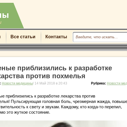
u
я
Все статьи
Контакты
еные приблизились к разработке
карства против похмелья
:
Новости медицины
/ 14 Май 2018 в 20:43
Рубрика:
Новости ме
ые приблизились к разработке лекарства против
елья! Пульсирующая головная боль, чрезмерная жажда, повыш
вительность к свету и звукам. Каждому, кто когда-то перепил,
мо это жуткое состояние.