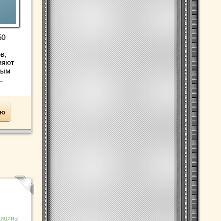
50
в,
ияют
ным
.
ью
дицины