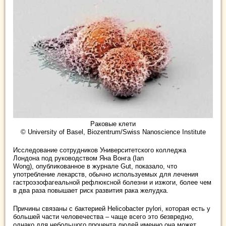
Раковые клети
© University of Basel, Biozentrum/Swiss Nanoscience Institute
Исследование сотрудников Университетского колледжа
Лондона под руководством Яна Вонга (Ian
Wong), опубликованное в журнале Gut, показало, что
употребление лекарств, обычно используемых для лечения
гастроэзофагеальной рефлюксной болезни и изжоги, более чем
в два раза повышает риск развития рака желудка.
Причины связаны с бактерией Helicobacter pylori, которая есть у
большей части человечества – чаще всего это безвредно,
однако для небольшого процента людей именно она может