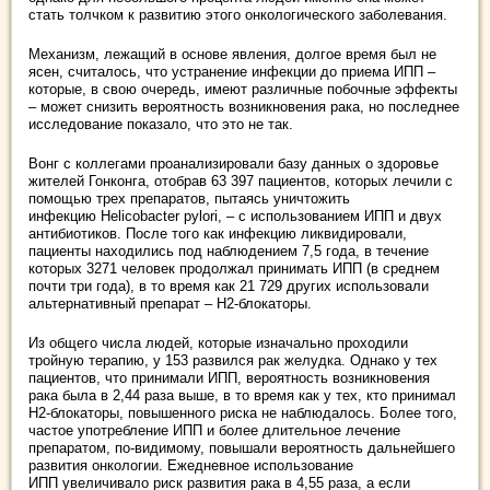
стать толчком к развитию этого онкологического заболевания.
Механизм, лежащий в основе явления, долгое время был не
ясен, считалось, что устранение инфекции до приема ИПП –
которые, в свою очередь, имеют различные побочные эффекты
– может снизить вероятность возникновения рака, но последнее
исследование показало, что это не так.
Вонг с коллегами проанализировали базу данных о здоровье
жителей Гонконга, отобрав 63 397 пациентов, которых лечили с
помощью трех препаратов, пытаясь уничтожить
инфекцию Helicobacter pylori, – с использованием ИПП и двух
антибиотиков. После того как инфекцию ликвидировали,
пациенты находились под наблюдением 7,5 года, в течение
которых 3271 человек продолжал принимать ИПП (в среднем
почти три года), в то время как 21 729 других использовали
альтернативный препарат – Н2-блокаторы.
Из общего числа людей, которые изначально проходили
тройную терапию, у 153 развился рак желудка. Однако у тех
пациентов, что принимали ИПП, вероятность возникновения
рака была в 2,44 раза выше, в то время как у тех, кто принимал
Н2-блокаторы, повышенного риска не наблюдалось. Более того,
частое употребление ИПП и более длительное лечение
препаратом, по-видимому, повышали вероятность дальнейшего
развития онкологии. Ежедневное использование
ИПП увеличивало риск развития рака в 4,55 раза, а если