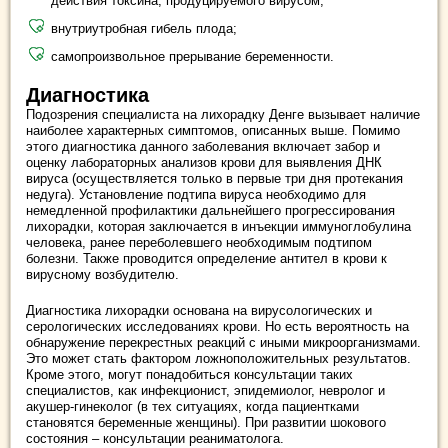
действия токсина, продуцируемого вирусом;
внутриутробная гибель плода;
самопроизвольное прерывание беременности.
Диагностика
Подозрения специалиста на лихорадку Денге вызывает наличие
наиболее характерных симптомов, описанных выше. Помимо
этого диагностика данного заболевания включает забор и
оценку лабораторных анализов крови для выявления ДНК
вируса (осуществляется только в первые три дня протекания
недуга). Установление подтипа вируса необходимо для
немедленной профилактики дальнейшего прогрессирования
лихорадки, которая заключается в инъекции иммуноглобулина
человека, ранее переболевшего необходимым подтипом
болезни. Также проводится определение антител в крови к
вирусному возбудителю.
Диагностика лихорадки основана на вирусологических и
серологических исследованиях крови. Но есть вероятность на
обнаружение перекрестных реакций с иными микроорганизмами.
Это может стать фактором ложноположительных результатов.
Кроме этого, могут понадобиться консультации таких
специалистов, как инфекционист, эпидемиолог, невролог и
акушер-гинеколог (в тех ситуациях, когда пациентками
становятся беременные женщины). При развитии шокового
состояния – консультации реаниматолога.