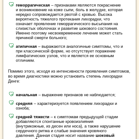
геморрагическая
– признаками являются покраснение
и возникновение на коже сыпи, боль в желудке, которая
нередко сопровождается рвотой с кровью. Высока
вероятность тяжелого протекания лихорадки, что
означает проявление геморрагического высыпания на
слизистых оболочках и развитие шокового состояния.
Именно поэтому несвоевременное лечение может стать
причиной смерти больного;
атипичная
– выражаются аналогичные симптомы, что и
при классической форме, но отсутствует поражение
лимфатических узлов, что и является ее основным
отличием.
Помимо этого, исходя из интенсивности проявления симптомов,
во время диагностики можно установить степень лихорадки
Денге:
начальная
– выражение признаков не наблюдается;
средняя
– характеризуется появлением лихорадки и
озноба;
средней тяжести
– к симптомам предыдущей стадии
добавляются спонтанные кровоизлияния
(внутрикожные, из десен или носа), а также нарушение
сердечного ритма и слабые значения кровяного
давления. Данная стадия носит название
шоковый