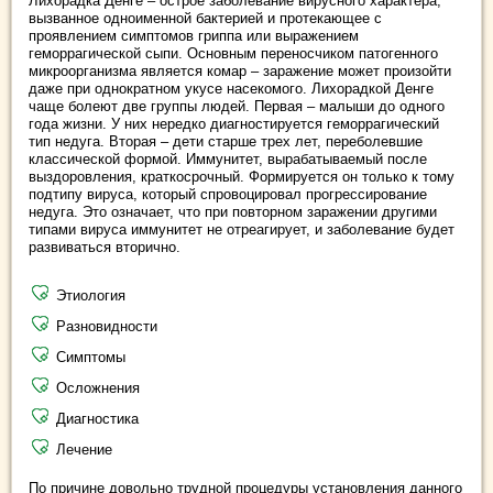
Лихорадка Денге – острое заболевание вирусного характера,
вызванное одноименной бактерией и протекающее с
проявлением симптомов гриппа или выражением
геморрагической сыпи. Основным переносчиком патогенного
микроорганизма является комар – заражение может произойти
даже при однократном укусе насекомого. Лихорадкой Денге
чаще болеют две группы людей. Первая – малыши до одного
года жизни. У них нередко диагностируется геморрагический
тип недуга. Вторая – дети старше трех лет, переболевшие
классической формой. Иммунитет, вырабатываемый после
выздоровления, краткосрочный. Формируется он только к тому
подтипу вируса, который спровоцировал прогрессирование
недуга. Это означает, что при повторном заражении другими
типами вируса иммунитет не отреагирует, и заболевание будет
развиваться вторично.
Этиология
Разновидности
Симптомы
Осложнения
Диагностика
Лечение
По причине довольно трудной процедуры установления данного