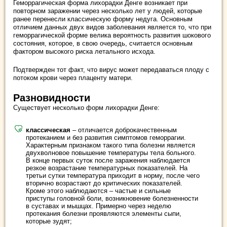
Геморрагическая форма лихорадки Денге возникает при
повторном заражении через несколько лет у людей, которые
ранее перенесли классическую форму недуга. Основным
отличием данных двух видов заболевания является то, что при
геморрагической форме велика вероятность развития шокового
состояния, которое, в свою очередь, считается основным
фактором высокого риска летального исхода.
Подтвержден тот факт, что вирус может передаваться плоду с
потоком крови через плаценту матери.
Разновидности
Существует несколько форм лихорадки Денге:
классическая
– отличается доброкачественным
протеканием и без развития симптомов геморрагии.
Характерным признаком такого типа болезни является
двухволновое повышение температуры тела больного.
В конце первых суток после заражения наблюдается
резкое возрастание температурных показателей. На
третьи сутки температура приходит в норму, после чего
вторично возрастают до критических показателей.
Кроме этого наблюдаются – частые и сильные
приступы головной боли, возникновение болезненности
в суставах и мышцах. Примерно через неделю
протекания болезни проявляются элементы сыпи,
которые зудят;