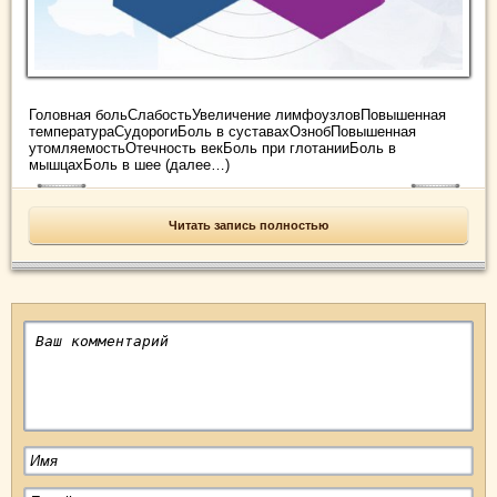
Головная больСлабостьУвеличение лимфоузловПовышенная
температураСудорогиБоль в суставахОзнобПовышенная
утомляемостьОтечность векБоль при глотанииБоль в
мышцахБоль в шее (далее…)
Читать запись полностью