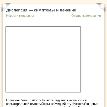
Диспепсия — симптомы и лечение
Новости медицины
Общие заболевания
Головная больСлабостьТошнотаВздутие животаБоль в
эпигастральной областиОтрыжкаЖидкий стулИзжогаУчащение