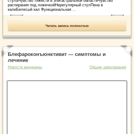
стулаЧувство тяжести в эпигастральной областиЧувство
распирания под ложечкойНерегулярный стулПена в
калеБелесый кал Функциональная ...
Читать запись полностью
Блефароконъюнктивит — симптомы и
лечение
Новости медицины
Общие заболевания