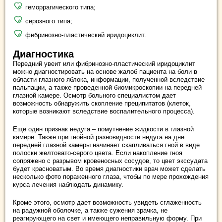
геморрагического типа;
серозного типа;
фибринозно-пластический иридоциклит.
Диагностика
Передний увеит или фибринозно-пластический иридоциклит
можно диагностировать на основе жалоб пациента на боли в
области глазного яблока, информации, полученной вследствие
пальпации, а также проведенной биомикроскопии на передней
глазной камере. Осмотр больного специалистом дает
возможность обнаружить скопление преципитатов (клеток,
которые возникают вследствие воспалительного процесса).
Еще один признак недуга – помутнение жидкости в глазной
камере. Также при гнойной разновидности недуга на дне
передней глазной камеры начинает скапливаться гной в виде
полоски желтовато-серого цвета. Если накопление гноя
сопряжено с разрывом кровеносных сосудов, то цвет экссудата
будет красноватым. Во время диагностики врач может сделать
несколько фото пораженного глаза, чтобы по мере прохождения
курса лечения наблюдать динамику.
Кроме этого, осмотр дает возможность увидеть сглаженность
на радужной оболочке, а также сужения зрачка, не
реагирующего на свет и имеющего неправильную форму. При