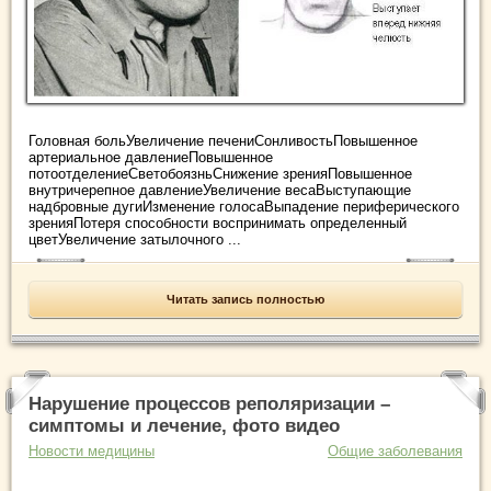
Головная больУвеличение печениСонливостьПовышенное
артериальное давлениеПовышенное
потоотделениеСветобоязньСнижение зренияПовышенное
внутричерепное давлениеУвеличение весаВыступающие
надбровные дугиИзменение голосаВыпадение периферического
зренияПотеря способности воспринимать определенный
цветУвеличение затылочного ...
Читать запись полностью
Нарушение процессов реполяризации –
симптомы и лечение, фото видео
Новости медицины
Общие заболевания