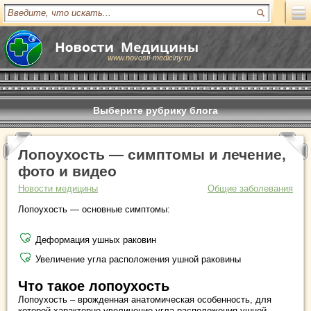
www.novosti-mediciny.ru
Выберите рубрику блога
Лопоухость — симптомы и лечение,
фото и видео
Новости медицины
Общие заболевания
Лопоухость — основные симптомы:
Деформация ушных раковин
Увеличение угла расположения ушной раковины
Что такое лопоухость
Лопоухость – врожденная анатомическая особенность, для
которой характерно увеличение угла расположения ушной