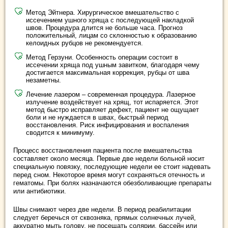
Метод Эйтнера. Хирургическое вмешательство с
иссечением ушного хряща с последующей накладкой
швов. Процедура длится не больше часа. Прогноз
положительный, лицам со склонностью к образованию
келоидных рубцов не рекомендуется.
Метод Герзуни. Особенность операции состоит в
иссечении хряща под ушным завитком, благодаря чему
достигается максимальная коррекция, рубцы от шва
незаметны.
Лечение лазером – современная процедура. Лазерное
излучение воздействует на хрящ, тот испаряется. Этот
метод быстро исправляет дефект, пациент не ощущает
боли и не нуждается в швах, быстрый период
восстановления. Риск инфицирования и воспаления
сводится к минимуму.
Процесс восстановления пациента после вмешательства
составляет около месяца. Первые две недели больной носит
специальную повязку, последующие недели ее стоит надевать
перед сном. Некоторое время могут сохраняться отечность и
гематомы. При болях назначаются обезболивающие препараты
или антибиотики.
Швы снимают через две недели. В период реабилитации
следует беречься от сквозняка, прямых солнечных лучей,
аккуратно мыть голову, не посещать солярии, бассейн или