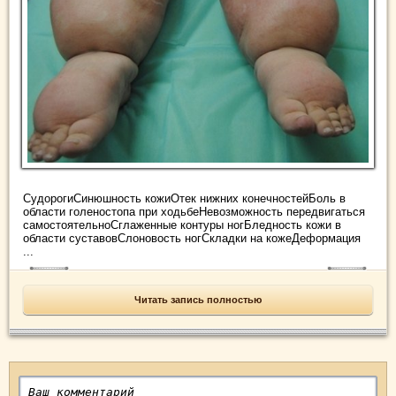
СудорогиСинюшность кожиОтек нижних конечностейБоль в
области голеностопа при ходьбеНевозможность передвигаться
самостоятельноСглаженные контуры ногБледность кожи в
области суставовСлоновость ногСкладки на кожеДеформация
...
Читать запись полностью