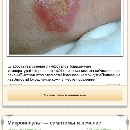
СлабостьУвеличение лимфоузловПовышенная
температураПотеря аппетитаУвеличение селезенкиУвеличение
печениБыстрая утомляемостьНедомоганиеМокнутиеПоявление
язвВялостьПокраснение кожи в месте поражения
Читать запись полностью
Микроинсульт — симптомы и лечение
Новости медицины
Общие заболевания