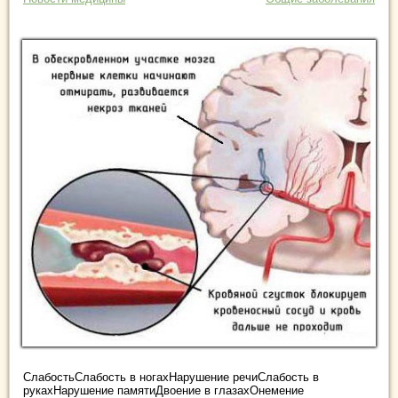
СлабостьСлабость в ногахНарушение речиСлабость в
рукахНарушение памятиДвоение в глазахОнемение