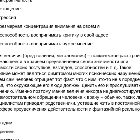
стощение
грессия
резмерная концентрация внимания на своем я
еспособность воспринимать критику в свой адрес
еспособность воспринимать чужое мнение
я величия (бред величия, мегаломания) – психическое расстрой
жающееся в крайнем преувеличении своей значимости или
мости своих поступков, взглядов, способностей и т. д. Такое
ояние может являться симптомом многих психических нарушени
м сам человек отрицает тот факт, что с ним что-то не в порядке
ая, что окружающие его люди должны ценить его и прислушивать
мнению. Именно поэтому мания величия никогда не диагностируе
самостоятельном обращении человека к врачу – обычно, таких 
ециалистам приводят родственники, уставшие жить в постоянной
сфере преувеличения действительности и фантазийной реально
тадии
ричины