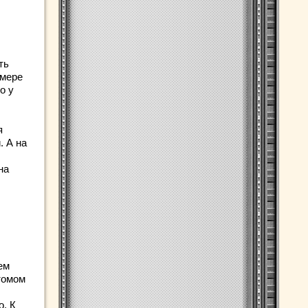
ть
 мере
о у
я
 А на
на
ем
томом
о. К