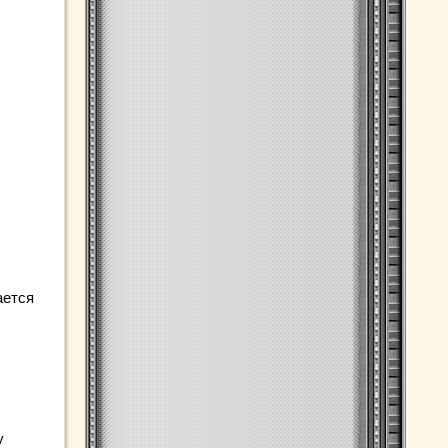
ается
у