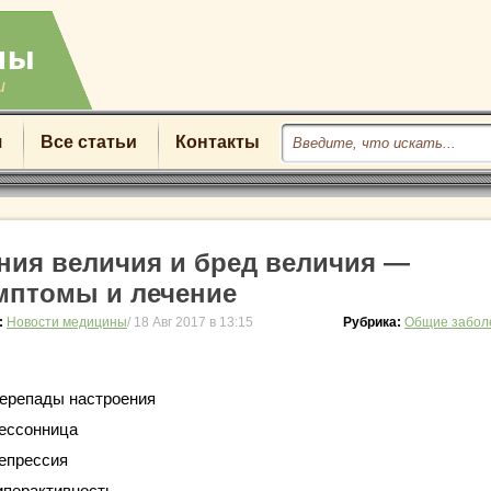
u
я
Все статьи
Контакты
ния величия и бред величия —
мптомы и лечение
:
Новости медицины
/ 18 Авг 2017 в 13:15
Рубрика:
Общие забол
ерепады настроения
ессонница
епрессия
иперактивность