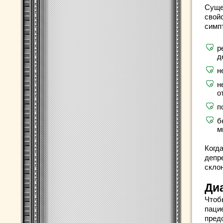
Суще
свой
симп
р
д
н
н
о
п
б
м
Когд
депр
скло
Ди
Чтоб
пацие
пред