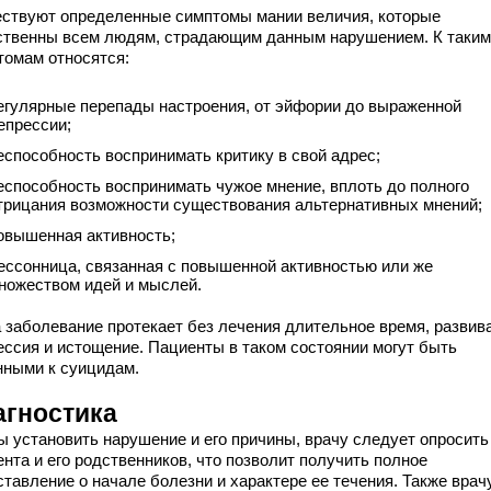
ствуют определенные симптомы мании величия, которые
ственны всем людям, страдающим данным нарушением. К таким
томам относятся:
егулярные перепады настроения, от эйфории до выраженной
епрессии;
еспособность воспринимать критику в свой адрес;
еспособность воспринимать чужое мнение, вплоть до полного
трицания возможности существования альтернативных мнений;
овышенная активность;
ессонница, связанная с повышенной активностью или же
ножеством идей и мыслей.
а заболевание протекает без лечения длительное время, развив
ессия и истощение. Пациенты в таком состоянии могут быть
нными к суицидам.
агностика
ы установить нарушение и его причины, врачу следует опросить
нта и его родственников, что позволит получить полное
ставление о начале болезни и характере ее течения. Также врач