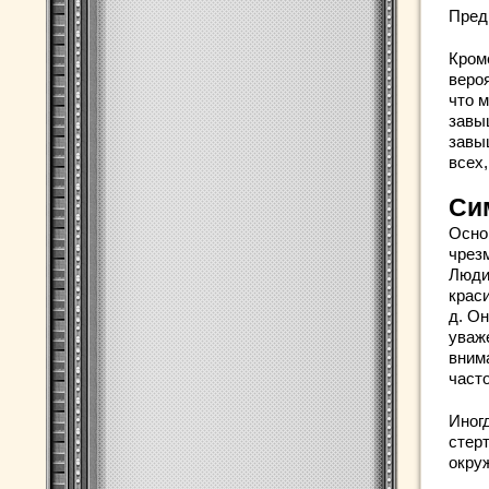
Пред
Кром
вероя
что 
завы
завы
всех,
Си
Осно
чрез
Люди
крас
д. О
уваж
внима
част
Иногд
стерт
окру