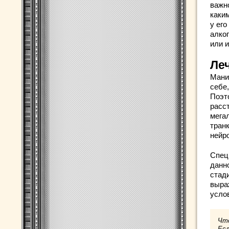
важно
каки
у ег
алко
или 
Ле
Мани
себе
Поэт
расст
мега
тран
нейр
Спец
данн
стад
выра
усло
Чт
Есл