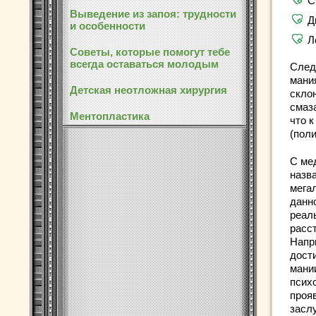
С
Выведение из запоя: трудности
Д
и особенности
Л
Советы, которые помогут тебе
всегда оставаться молодым
Следу
мани
Детская неотложная хирургия
склон
смаз
Ментопластика
что 
(поли
С ме
назв
мега
данн
реал
расс
Напри
дост
мании
псих
проя
засл