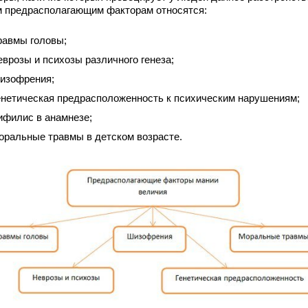
м предрасполагающим факторам относятся:
равмы головы;
еврозы и психозы различного генеза;
изофрения;
енетическая предрасположенность к психическим нарушениям;
ифилис в анамнезе;
оральные травмы в детском возрасте.