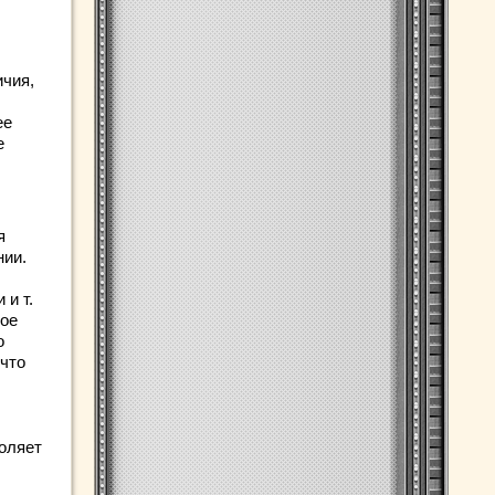
ичия,
ее
е
я
нии.
и т.
вое
о
 что
воляет