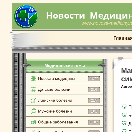
www.novosti-mediciny.r
Главна
Медицинские темы
Ма
си
Новости медицины
1877
Автор
Детские болезни
216
Женские болезни
215
П
Мужские болезни
101
Б
Общие заболевания
1782
Д
Г