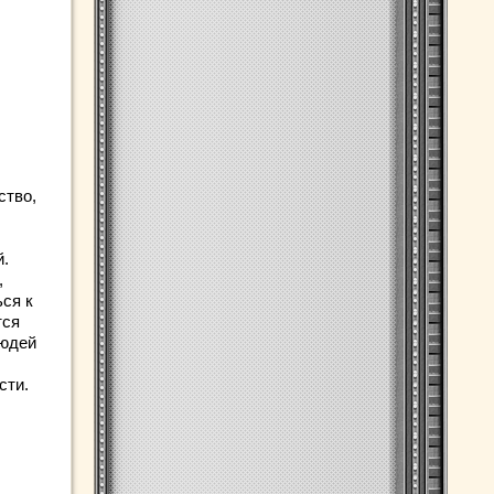
ство,
й.
,
ся к
тся
людей
сти.