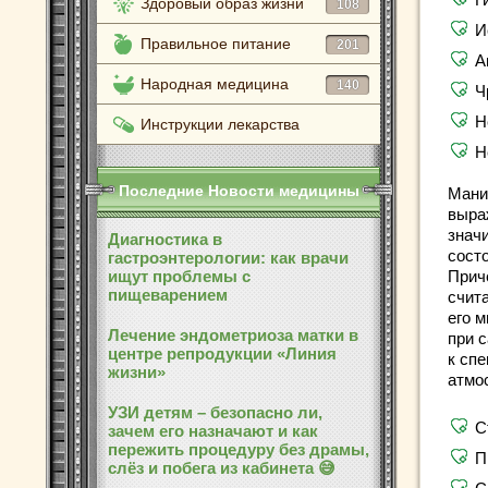
Здоровый образ жизни
108
И
Правильное питание
201
А
Народная медицина
140
Ч
Н
Инструкции лекарства
Н
Последние Новости медицины
Мани
выра
значи
Диагностика в
сост
гастроэнтерологии: как врачи
ищут проблемы с
Приче
пищеварением
счит
его 
Лечение эндометриоза матки в
при 
центре репродукции «Линия
к сп
жизни»
атмо
УЗИ детям – безопасно ли,
С
зачем его назначают и как
пережить процедуру без драмы,
П
слёз и побега из кабинета 😅