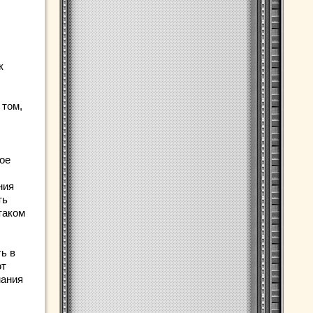
к
 том,
ное
ния
ть
таком
ь в
ют
мания