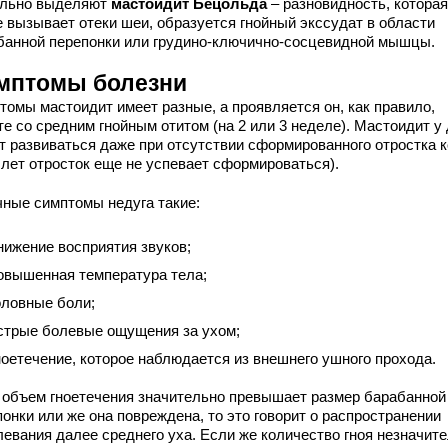
льно выделяют
мастоидит Бецольда
– разновидность, которая
е вызывает отеки шеи, образуется гнойный экссудат в области
банной перепонки или грудино-ключично-сосцевидной мышцы.
мптомы болезни
томы мастоидит имеет разные, а проявляется он, как правило,
е со средним гнойным отитом (на 2 или 3 неделе). Мастоидит у
т развиваться даже при отсутствии сформированного отростка к
 лет отросток еще не успевает сформироваться).
ные симптомы недуга такие:
нижение восприятия звуков;
овышенная температура тела;
оловные боли;
стрые болевые ощущения за ухом;
ноетечение, которое наблюдается из внешнего ушного прохода.
 объем гноетечения значительно превышает размер барабанной
онки или же она повреждена, то это говорит о распространении
левания далее среднего уха. Если же количество гноя незначит