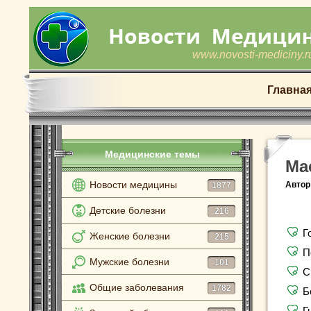
www.novosti-mediciny.r
Главна
Медицинские темы
Ма
Новости медицины
Автор
1877
Детские болезни
216
Г
Женские болезни
215
П
Мужские болезни
101
С
Общие заболевания
1782
Б
Г