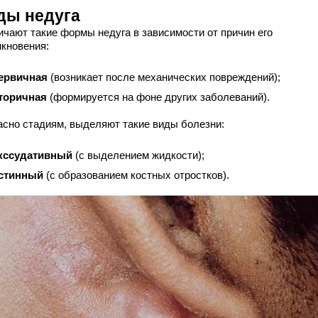
ды недуга
ичают такие формы недуга в зависимости от причин его
икновения:
ервичная
(возникает после механических повреждений);
торичная
(формируется на фоне других заболеваний).
асно стадиям, выделяют такие виды болезни:
кссудативный
(с выделением жидкости);
стинный
(с образованием костных отростков).