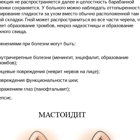
фекция не распространяется далее и целостность барабанной
понки сохраняется. У больного можно наблюдать оттопыренност
ирование гладкости за ухом вместо обычно расположенной там
й складки. Гной может распространиться во все части черепа, ч
вет образование тромбов, некроз надкостницы и образование
жного свища.
жнениями при болезни могут быть:
нутричерепные болезни (менингит, энцефалит, образование
ромбов);
ицевые повреждения (неврит нервов на лице);
овреждения функциональности шеи;
оражением глаз (панофтальмит);
епсис.