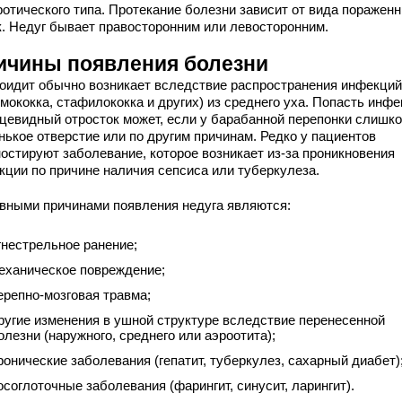
ротического типа. Протекание болезни зависит от вида поражен
к. Недуг бывает правосторонним или левосторонним.
ичины появления болезни
оидит обычно возникает вследствие распространения инфекций
мококка, стафилококка и других) из среднего уха. Попасть инф
сцевидный отросток может, если у барабанной перепонки слишк
нькое отверстие или по другим причинам. Редко у пациентов
ностируют заболевание, которое возникает из-за проникновения
кции по причине наличия сепсиса или туберкулеза.
вными причинами появления недуга являются:
гнестрельное ранение;
еханическое повреждение;
ерепно-мозговая травма;
ругие изменения в ушной структуре вследствие перенесенной
олезни (наружного, среднего или аэроотита);
ронические заболевания (гепатит, туберкулез, сахарный диабет)
осоглоточные заболевания (фарингит, синусит, ларингит).