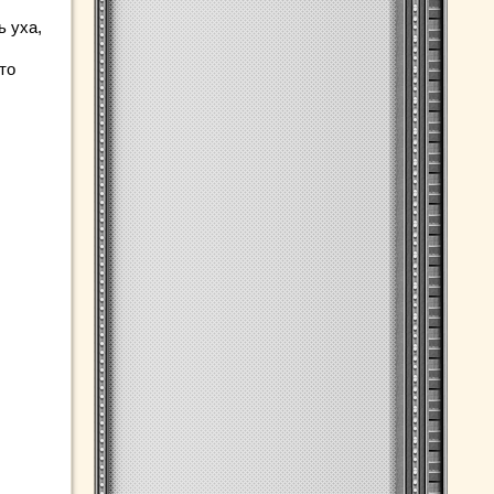
ь уха,
то