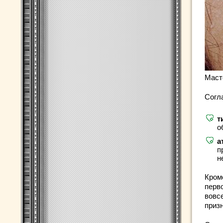
Маст
Согл
т
о
а
п
н
Кром
перв
вовс
приз