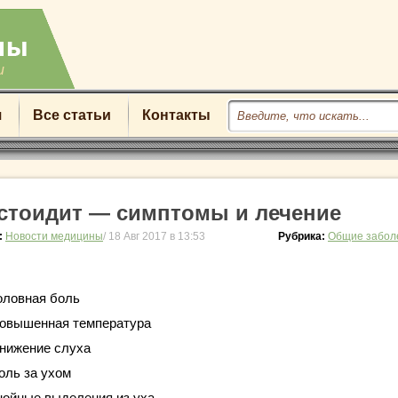
u
я
Все статьи
Контакты
стоидит — симптомы и лечение
:
Новости медицины
/ 18 Авг 2017 в 13:53
Рубрика:
Общие забол
оловная боль
овышенная температура
нижение слуха
оль за ухом
нойные выделения из уха