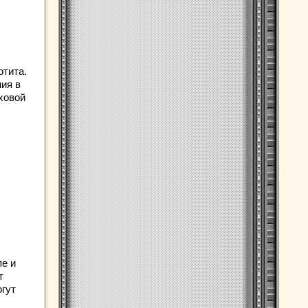
отита.
ия в
ховой
пе и
т
огут