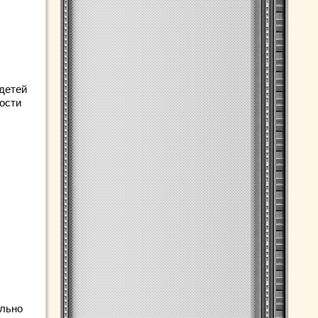
 детей
ости
ельно