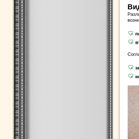
Ви
Разл
возн
п
в
Согл
э
и