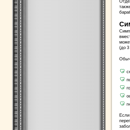
Отде
такж
бара
Си
Симп
вмест
може
(до 3
Обыч
с
п
г
о
г
Если
переп
забо