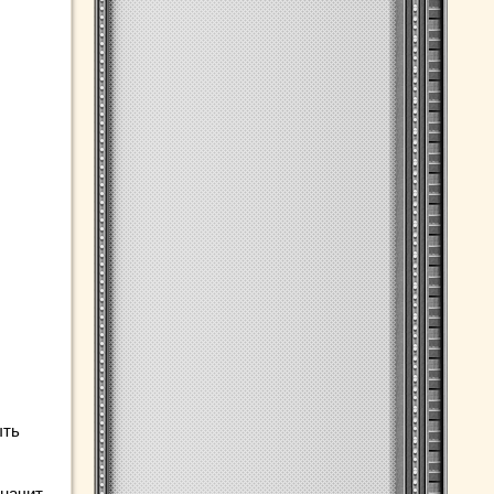
ыть
значит