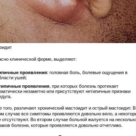
оидит
асно клинической форме, выделяют:
ипичные проявления
: головная боль, болевые ощущения в
бласти ушей;
типичные проявления
, при которых болезнь протекает
рактически незаметно или присутствуют нетипичные признаки
едуга.
е того, различают хронический мастоидит и острый мастоидит. В
ом случае все симптомы проявляются довольно вяло, а некотор
е отсутствуют. Во втором случае больной жалуется на нескольк
наков болезни, которые проявляются довольно отчетливо.