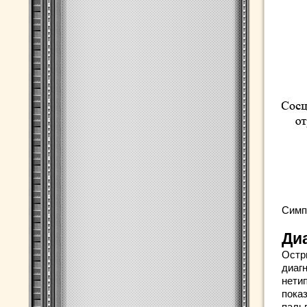
Симп
Ди
Остр
диаг
нети
пока
паль