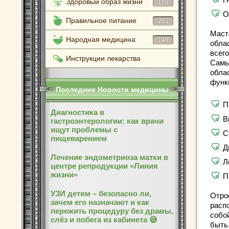
Здоровый образ жизни
108
О
Правильное питание
201
Маст
Народная медицина
140
обла
всего
Инструкции лекарства
Самы
обла
функ
Последние Новости медицины
П
Диагностика в
В
гастроэнтерологии: как врачи
ищут проблемы с
С
пищеварением
Д
Лечение эндометриоза матки в
Л
центре репродукции «Линия
жизни»
П
УЗИ детям – безопасно ли,
Отро
зачем его назначают и как
расп
пережить процедуру без драмы,
собо
слёз и побега из кабинета 😅
быть