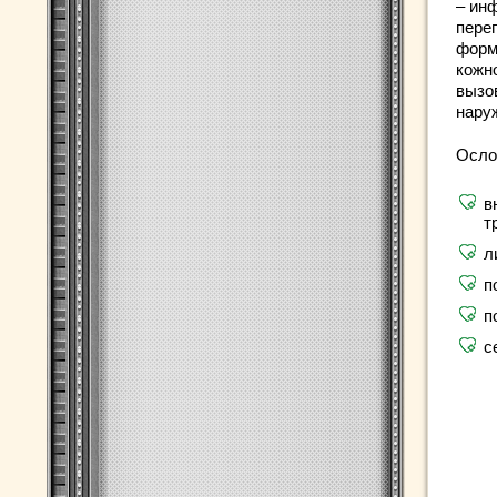
– ин
пере
форм
кожно
вызо
нару
Осло
в
т
л
п
п
с