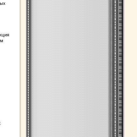
ных
екция
ом
;