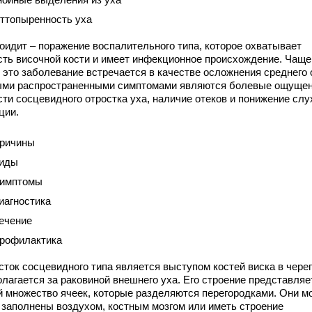
ттопыренность уха
оидит – поражение воспалительного типа, которое охватывает
сть височной кости и имеет инфекционное происхождение. Чаще
 это заболевание встречается в качестве осложнения среднего 
ми распространенными симптомами являются болевые ощущен
сти сосцевидного отростка уха, наличие отеков и понижение слу
ции.
ричины
иды
имптомы
иагностика
ечение
рофилактика
сток сосцевидного типа является выступом костей виска в чере
олагается за раковиной внешнего уха. Его строение представляе
й множество ячеек, которые разделяются перегородками. Они м
 заполнены воздухом, костным мозгом или иметь строение