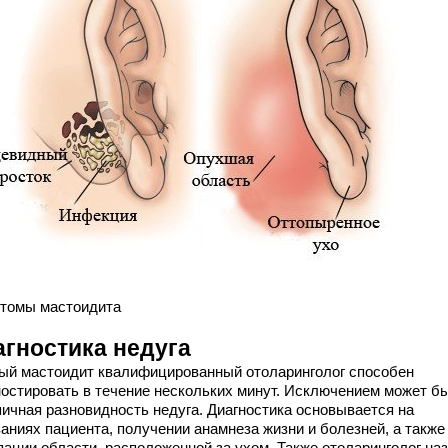
томы мастоидита
агностика недуга
ый мастоидит квалифицированный отоларинголог способен
ностировать в течение нескольких минут. Исключением может б
пичная разновидность недуга. Диагностика основывается на
заниях пациента, получении анамнеза жизни и болезней, а также
пации области, расположенной за ухом. Также отоларинголог на