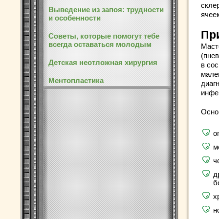
скле
Выведение из запоя: трудности
ячее
и особенности
Пр
Советы, которые помогут тебе
всегда оставаться молодым
Маст
(пнев
Детская неотложная хирургия
в со
мале
Ментопластика
диаг
инфе
Осно
о
м
ч
д
б
х
н