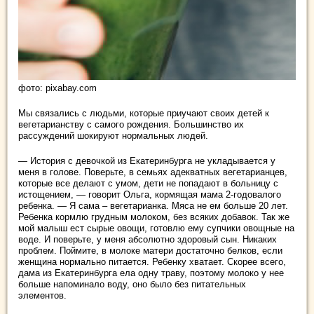
фото: pixabay.com
Мы связались с людьми, которые приучают своих детей к
вегетарианству с самого рождения. Большинство их
рассуждений шокируют нормальных людей.
— История с девочкой из Екатеринбурга не укладывается у
меня в голове. Поверьте, в семьях адекватных вегетарианцев,
которые все делают с умом, дети не попадают в больницу с
истощением, — говорит Ольга, кормящая мама 2-годовалого
ребенка. — Я сама – вегетарианка. Мяса не ем больше 20 лет.
Ребенка кормлю грудным молоком, без всяких добавок. Так же
мой малыш ест сырые овощи, готовлю ему супчики овощные на
воде. И поверьте, у меня абсолютно здоровый сын. Никаких
проблем. Поймите, в молоке матери достаточно белков, если
женщина нормально питается. Ребенку хватает. Скорее всего,
дама из Екатеринбурга ела одну траву, поэтому молоко у нее
больше напоминало воду, оно было без питательных
элементов.