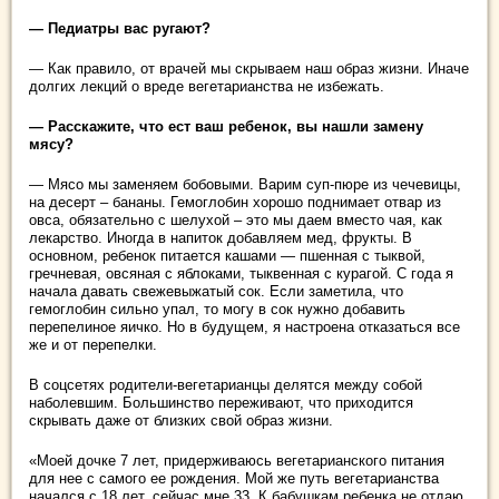
— Педиатры вас ругают?
— Как правило, от врачей мы скрываем наш образ жизни. Иначе
долгих лекций о вреде вегетарианства не избежать.
— Расскажите, что ест ваш ребенок, вы нашли замену
мясу?
— Мясо мы заменяем бобовыми. Варим суп-пюре из чечевицы,
на десерт – бананы. Гемоглобин хорошо поднимает отвар из
овса, обязательно с шелухой – это мы даем вместо чая, как
лекарство. Иногда в напиток добавляем мед, фрукты. В
основном, ребенок питается кашами — пшенная с тыквой,
гречневая, овсяная с яблоками, тыквенная с курагой. С года я
начала давать свежевыжатый сок. Если заметила, что
гемоглобин сильно упал, то могу в сок нужно добавить
перепелиное яичко. Но в будущем, я настроена отказаться все
же и от перепелки.
В соцсетях родители-вегетарианцы делятся между собой
наболевшим. Большинство переживают, что приходится
скрывать даже от близких свой образ жизни.
«Моей дочке 7 лет, придерживаюсь вегетарианского питания
для нее с самого ее рождения. Мой же путь вегетарианства
начался с 18 лет, сейчас мне 33. К бабушкам ребенка не отдаю,