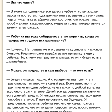
— Вы что едите?
— В моем холодильнике всегда есть урбеч – густая жидкая
масса из протертых поджаренных или высушенных семян льна,
подсолнуха, тыквы, абрикосовых косточек или орехов, мед,
кэроб – аналог какао-порошка, медовая трава, которая является
заменителем сахара.
— Ребенка вы тоже собираетесь этим кормить, когда он
перерастет грудное вскармливание?
— Конечно. Ну травить же его супами на курином или мясном
бульоне. Родители сами вырабатывают привычку в еде у
ребенка. То, к чему мы приучим малыша, то он и будет есть в
дальнейшем.
— Может, он подрастет и сам выберет, что ему есть?
— Будет слишком поздно. А с младенчества приучить к
правильному питанию — в самый раз. Всем известно, что
практически ни один ребенок не ест мясо по доброй воле, на
вкус оно отвратительное. Детей всегда родители заставляют
есть данный продукт. Я никогда не дам своему малышу даже
попробовать мясо. И вам не советую на будущее. Я
предпочитаю кормить ребенка тем, что ем сама, поэтому
маловероятно, что он когда-то попросит мясо, просто потому,
что этого продукта в нашем доме не будет.