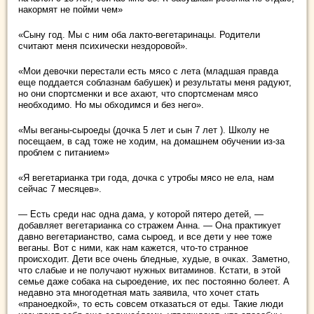
накормят не пойми чем»
«Сыну год. Мы с ним оба лакто-вегетаринацы. Родители
считают меня психически нездоровой».
«Мои девочки перестали есть мясо с лета (младшая правда
еще поддается соблазнам бабушек) и результаты меня радуют,
но они спортсменки и все ахают, что спортсменам мясо
необходимо. Но мы обходимся и без него».
«Мы веганы-сыроеды (дочка 5 лет и сын 7 лет ). Школу не
посещаем, в сад тоже не ходим, на домашнем обучении из-за
проблем с питанием»
«Я вегетарианка три года, дочка с утробы мясо не ела, нам
сейчас 7 месяцев».
— Есть среди нас одна дама, у которой пятеро детей, —
добавляет вегетарианка со стражем Анна. — Она практикует
давно вегетарианство, сама сыроед, и все дети у нее тоже
веганы. Вот с ними, как нам кажется, что-то странное
происходит. Дети все очень бледные, худые, в очках. Заметно,
что слабые и не получают нужных витаминов. Кстати, в этой
семье даже собака на сыроедение, их пес постоянно болеет. А
недавно эта многодетная мать заявила, что хочет стать
«праноедкой», то есть совсем отказаться от еды. Такие люди