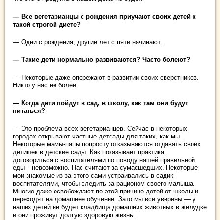
— Все вегетарианцы с рождения приучают своих детей к
такой строгой диете?
— Одни с рождения, другие лет с пяти начинают.
— Такие дети нормально развиваются? Часто болеют?
— Некоторые даже опережают в развитии своих сверстников.
Никто у нас не более.
— Когда дети пойдут в сад, в школу, как там они будут
питаться?
— Это проблема всех вегетарианцев. Сейчас в некоторых
городах открывают частные детсады для таких, как мы.
Некоторые мамы-папы попросту отказываются отдавать своих
детишек в детские сады. Как показывает практика,
договориться с воспитателями по поводу нашей правильной
еды – невозможно. Нас считают за сумасшедших. Некоторые
мои знакомые из-за этого сами устраивались в садик
воспитателями, чтобы следить за рационом своего малыша.
Многие даже освобождают по этой причине детей от школы и
переходят на домашнее обучение. Зато мы все уверены — у
наших детей не будет кладбища домашних животных в желудке
и они проживут долгую здоровую жизнь.