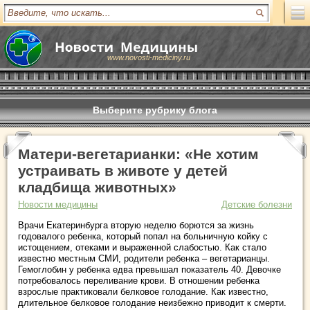
www.novosti-mediciny.ru
Выберите рубрику блога
Матери-вегетарианки: «Не хотим
устраивать в животе у детей
кладбища животных»
Новости медицины
Детские болезни
Врачи Екатеринбурга вторую неделю борются за жизнь
годовалого ребенка, который попал на больничную койку с
истощением, отеками и выраженной слабостью. Как стало
известно местным СМИ, родители ребенка – вегетарианцы.
Гемоглобин у ребенка едва превышал показатель 40. Девочке
потребовалось переливание крови. В отношении ребенка
взрослые практиковали белковое голодание. Как известно,
длительное белковое голодание неизбежно приводит к смерти.