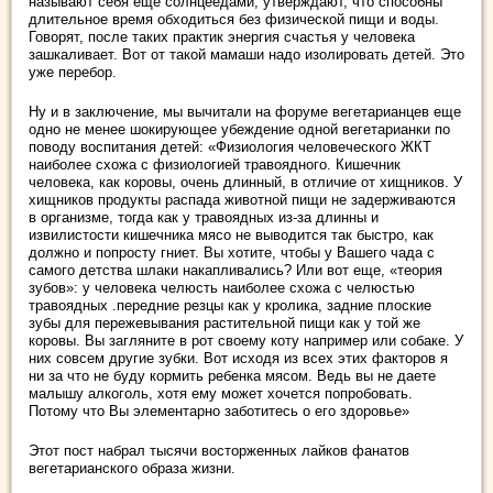
называют себя еще солнцее́дами, утверждают, что способны
длительное время обходиться без физической пищи и воды.
Говорят, после таких практик энергия счастья у человека
зашкаливает. Вот от такой мамаши надо изолировать детей. Это
уже перебор.
Ну и в заключение, мы вычитали на форуме вегетарианцев еще
одно не менее шокирующее убеждение одной вегетарианки по
поводу воспитания детей: «Физиология человеческого ЖКТ
наиболее схожа с физиологией травоядного. Кишечник
человека, как коровы, очень длинный, в отличие от хищников. У
хищников продукты распада животной пищи не задерживаются
в организме, тогда как у травоядных из-за длинны и
извилистости кишечника мясо не выводится так быстро, как
должно и попросту гниет. Вы хотите, чтобы у Вашего чада с
самого детства шлаки накапливались? Или вот еще, «теория
зубов»: у человека челюсть наиболее схожа с челюстью
травоядных .передние резцы как у кролика, задние плоские
зубы для пережевывания растительной пищи как у той же
коровы. Вы загляните в рот своему коту например или собаке. У
них совсем другие зубки. Вот исходя из всех этих факторов я
ни за что не буду кормить ребенка мясом. Ведь вы не даете
малышу алкоголь, хотя ему может хочется попробовать.
Потому что Вы элементарно заботитесь о его здоровье»
Этот пост набрал тысячи восторженных лайков фанатов
вегетарианского образа жизни.