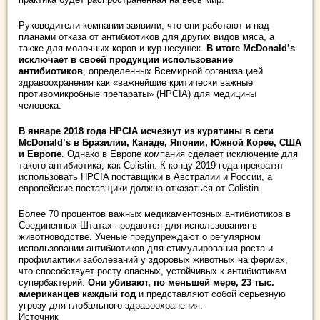
Руководители компании заявили, что они работают и над
планами отказа от антибиотиков для других видов мяса, а
также для молочных коров и кур-несушек.
В итоге McDonald’s
исключает в своей продукции использование
антибиотиков
, определенных Всемирной организацией
здравоохранения как «важнейшие критически важные
противомикробные препараты» (HPCIA) для медицины
человека.
В январе 2018 года HPCIA исчезнут из курятины в сети
McDonald’s в Бразилии, Канаде, Японии, Южной Корее, США
и Европе
. Однако в Европе компания сделает исключение для
такого антибиотика, как Colistin. К концу 2019 года прекратят
использовать HPCIA поставщики в Австралии и России, а
европейские поставщики должна отказаться от Colistin.
Более 70 процентов важных медикаментозных антибиотиков в
Соединенных Штатах продаются для использования в
животноводстве. Ученые предупреждают о регулярном
использовании антибиотиков для стимулирования роста и
профилактики заболеваний у здоровых животных на фермах,
что способствует росту опасных, устойчивых к антибиотикам
супербактерий.
Они убивают, по меньшей мере, 23 тыс.
американцев каждый год
и представляют собой серьезную
угрозу для глобального здравоохранения.
Источник