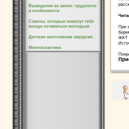
расс
Выведение из запоя: трудности
и особенности
Чита
Советы, которые помогут тебе
всегда оставаться молодым
При 
бере
Детская неотложная хирургия
ЖКТ 
Исто
Ментопластика
Понр
При