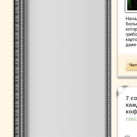
Нача
боль
кото
грибо
карт
даже 
Чит
7 с
каж
ко
Новос