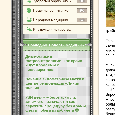
Здоровый образ жизни
108
Правильное питание
201
Народная медицина
140
Инструкции лекарства
гриб
По сл
Последние Новости медицины
самы
них 
ссыл
Диагностика в
гастроэнтерологии: как врачи
ищут проблемы с
«При
пищеварением
допо
том,
Лечение эндометриоза матки в
сыто
центре репродукции «Линия
кало
жизни»
— 24-
Впроч
УЗИ детям – безопасно ли,
– пос
зачем его назначают и как
боль
пережить процедуру без драмы,
разр
слёз и побега из кабинета 😅
белка