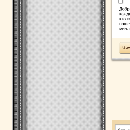
Добр
кажд
кто 
наше
милл
Чит