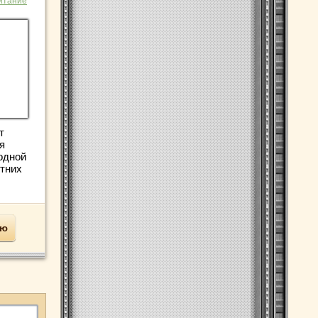
итание
т
я
одной
тних
ью