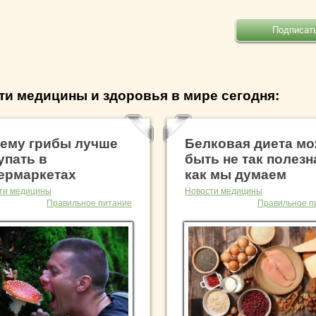
ти медицины и здоровья в мире сегодня:
ему грибы лучше
Белковая диета мо
упать в
быть не так полезн
ермаркетах
как мы думаем
ти медицины
Новости медицины
Правильное питание
Правильное п