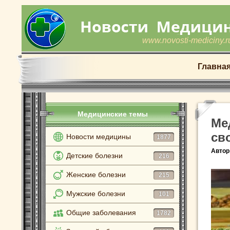
www.novosti-mediciny.r
Главна
Медицинские темы
Ме
св
Новости медицины
1877
Автор
Детские болезни
216
Женские болезни
215
Мужские болезни
101
Общие заболевания
1782