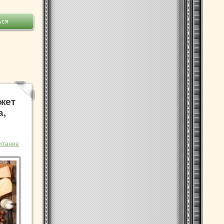
жет
а,
итание