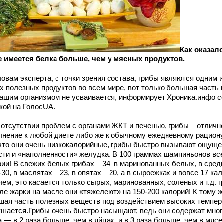
Как оказало
е имеется белка больше, чем у мясных продуктов.
овам эксперта, с точки зрения состава, грибы являются одним 
х полезных продуктов во всем мире, вот только большая часть 
нашим организмом не усваивается, информирует Хроника.инфо с
кой на ГолосUA.
 отсутствии проблем с органами ЖКТ и печенью, грибы – отличн
лнение к любой диете либо же к обычному ежедневному рациону
 что они очень низкокалорийные, грибы быстро вызывают ощуще
сти и «наполненности» желудка. В 100 граммах шампиньонов все
рии! В свежих белых грибах – 34, в маринованных белых, в сред
30, в маслятах – 23, в опятах – 20, а в сыроежках и вовсе 17 ка
ем, это касается только сырых, маринованных, соленых и т.д. 
ле жарки на масле они «тяжелеют» на 150-200 калорий! К тому 
шая часть полезных веществ под воздействием высоких темпер
ушается.Грибы очень быстро насыщают, ведь они содержат мно
 — в 2 раза больше, чем в яйцах, и в 3 раза больше, чем в мяс