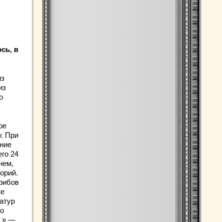
сь, в
из
из
о
ое
. При
ние
го 24
нем,
лорий.
грибов
же
атур
го
е » —