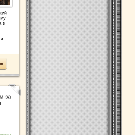
кий
ому
а в
 и
ью
м за
я