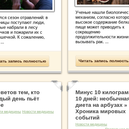
Ученые нашли биологичес
механизм, согласно котор
лся сезон отравлений: в
высокое содержание белк
ницы поступают люди,
пище может приводить к
рые набрали в лесу
сокращению
чков и пожарили их с
продолжительности жизни
ошечкой. К сожалению,
вызывать рак. ...
...
Читать запись полност
ать запись полностью
оветов тем, кто
Минус 10 килограм
дый день пьёт
10 дней: необычна
фе
диета на арбузах »
Хроника мировых
ти медицины
Новости медицины
событий
Новости медицины