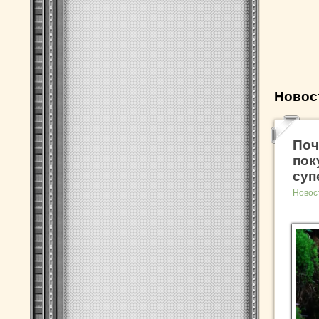
Новос
Поч
пок
суп
Новос