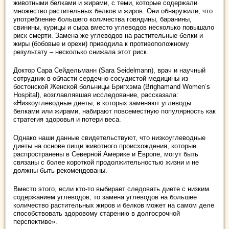
животными белками и жирами, с теми, которые содержали
множество растительных белков и жиров. Они обнаружили, что
употребление большего количества говядины, баранины,
свинины, курицы и сыра вместо углеводов несколько повышало
риск смерти. Замена же углеводов на растительные белки и
жиры (бобовые и орехи) приводила к противоположному
результату – несколько снижала этот риск.
Доктор Сара Сейдельманн (Sara Seidelmann), врач и научный
сотрудник в области сердечно-сосудистой медицины из
бостонской Женской больницы Бригхэма (Brighamand Women’s
Hospital), возглавлявшая исследование, рассказала:
«Низкоуглеводные диеты, в которых заменяют углеводы
белками или жирами, набирают повсеместную популярность как
стратегия здоровья и потери веса.
Однако наши данные свидетельствуют, что низкоуглеводные
диеты на основе пищи животного происхождения, которые
распространены в Северной Америке и Европе, могут быть
связаны с более короткой продолжительностью жизни и не
должны быть рекомендованы.
Вместо этого, если кто-то выбирает следовать диете с низким
содержанием углеводов, то замена углеводов на большее
количество растительных жиров и белков может на самом деле
способствовать здоровому старению в долгосрочной
перспективе».