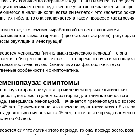
паузы их количество сокращается до 10 000 и менее. В процесс
яции принимает непосредственное участие незначительный про
меющегося в наличии количества яйцеклеток. Что касается осно
ны их гибели, то она заключается в таком процессе как атрезия
тим также, что помимо выработки яйцеклеток яичниками
батываются также и гормоны (прогестерон, эстроген), регулиру
ессы овуляции и менструаций.
асается менопаузы (или климактерического периода), то она
чает в себя три основные фазы – это пременопауза и менопауза
е фаза постменопаузы. Каждой из этих фаз соответствуют
твенные особенности и симптоматика.
еменопауза: симптомы
енопауза характеризуется проявлением первых клинических
тройств, которые в целом характерны для климактерического
ода, завершаясь менопаузой. Начинается пременопауза с возра
е 45 лет. Примечательно, что пременопауза также может быть ра
ть, до достижения возраста 45 лет, а то и вовсе преждевременно
сте до 40 лет).
асается симптоматики этого периода, то она, прежде всего, возн