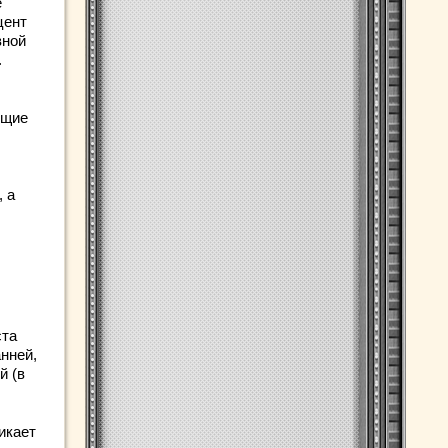
е
цент
вной
.
ющие
, а
ста
нней,
й (в
икает