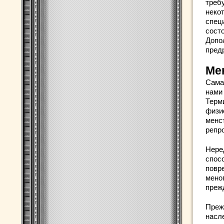
треб
неко
спец
состо
Допо
пред
Ме
Сама
нами
Терм
физи
менс
репр
Нере
спос
повр
мено
преж
Преж
насл