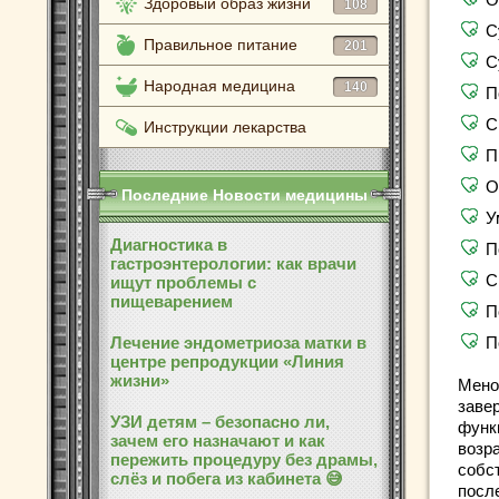
Здоровый образ жизни
108
С
Правильное питание
201
С
Народная медицина
140
П
С
Инструкции лекарства
П
О
Последние Новости медицины
У
Диагностика в
П
гастроэнтерологии: как врачи
С
ищут проблемы с
пищеварением
П
Лечение эндометриоза матки в
П
центре репродукции «Линия
жизни»
Мено
заве
УЗИ детям – безопасно ли,
функ
зачем его назначают и как
возр
пережить процедуру без драмы,
собс
слёз и побега из кабинета 😅
посл