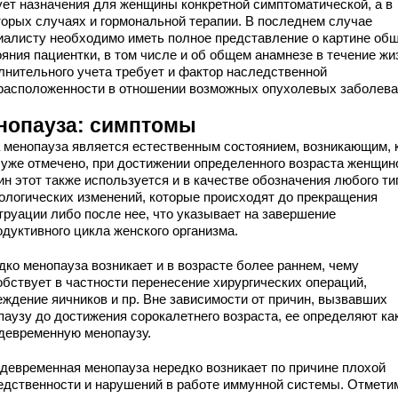
ует назначения для женщины конкретной симптоматической, а в
торых случаях и гормональной терапии. В последнем случае
иалисту необходимо иметь полное представление о картине общ
яния пациентки, в том числе и об общем анамнезе в течение жи
лнительного учета требует и фактор наследственной
расположенности в отношении возможных опухолевых заболева
нопауза: симптомы
 менопауза является естественным состоянием, возникающим, 
 уже отмечено, при достижении определенного возраста женщин
ин этот также используется и в качестве обозначения любого ти
ологических изменений, которые происходят до прекращения
труации либо после нее, что указывает на завершение
одуктивного цикла женского организма.
дко менопауза возникает и в возрасте более раннем, чему
обствует в частности перенесение хирургических операций,
еждение яичников и пр. Вне зависимости от причин, вызвавших
паузу до достижения сорокалетнего возраста, ее определяют ка
девременную менопаузу.
девременная менопауза нередко возникает по причине плохой
едственности и нарушений в работе иммунной системы. Отмети