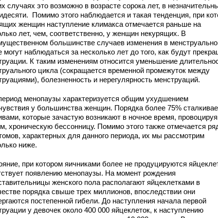
х случаях это возможно в возрасте сорока лет, в незначительны
идесяти. Помимо этого наблюдается и такая тенденция, при кот
рящих женщин наступление климакса отмечается раньше на
лько лет, чем, соответственно, у женщин некурящих. В
мущественном большинстве случаев изменения в менструальн
е могут наблюдаться за несколько лет до того, как будут прекр
труации. К таким изменениям относится уменьшение длительно
труального цикла (сокращается временной промежуток между
труациями), болезненность и нерегулярность менструаций.
период менопаузы характеризуется общим ухудшением
чувствия у большинства женщин. Порядка более 75% сталкивае
ивами, которые зачастую возникают в ночное время, провоцируя
м, хроническую бессонницу. Помимо этого также отмечается ря
томов, характерных для данного периода, их мы рассмотрим
олько ниже.
ояние, при котором яичниками более не продуцируются яйцекле
тствует появлению менопаузы. На момент рождения
ставительницы женского пола располагают яйцеклетками в
честве порядка свыше трех миллионов, впоследствии они
ергаются постепенной гибели. До наступления начала первой
труации у девочек около 400 000 яйцеклеток, к наступлению