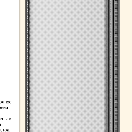
полное
ения
ены в
а
 год.