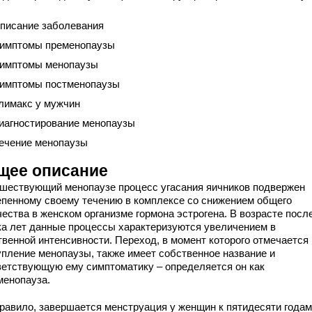
писание заболевания
имптомы пременопаузы
имптомы менопаузы
имптомы постменопаузы
лимакс у мужчин
иагностирование менопаузы
ечение менопаузы
щее описание
шествующий менопаузе процесс угасания яичников подвержен
епенному своему течению в комплексе со снижением общего
ества в женском организме гормона эстрогена. В возрасте посл
ка лет данные процессы характеризуются увеличением в
твенной интенсивности. Переход, в момент которого отмечается
упление менопаузы, также имеет собственное название и
ветствующую ему симптоматику – определяется он как
менопауза.
правило, завершается менструация у женщин к пятидесяти годам