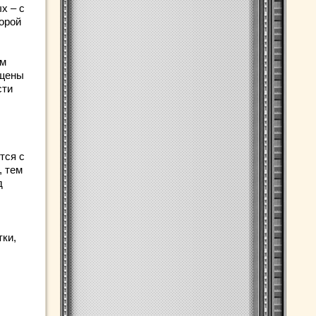
х – с
орой
ом
ащены
сти
тся с
, тем
д
тки,