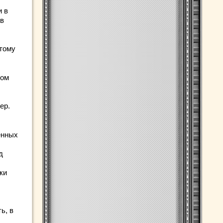
и в
ов
лтому
том
ер.
енных
д
ки
ь, в