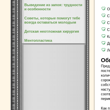
Выведение из запоя: трудности
и особенности
О
С
Советы, которые помогут тебе
всегда оставаться молодым
С
С
Детская неотложная хирургия
К
Ментопластика
Д
Л
Об
Пред
пост
колич
соро
собс
наст
соот
пери
Как 