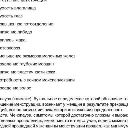
ухость влагалища
ухость глаз
овышенное потоотделение
нижение либидо
риливы жара
стеопороз
меньшение размеров молочных желез
оявление глубоких морщин
нижение эластичности кожи
отребность в ночном мочеиспускании
оседение волос
пауза (климакс), буквальное определение которой обозначает 
ршение менструации, возникает у женщин в результате прекращ
ций, выполняемых яичниками при достижении определенного
аста. Менопауза, симптомы которой достаточно сложны и выраж
твенных проявлениях, имеет место в том случае, если с момент
едней прошедшей у женщины менструации прошел, как минимум,