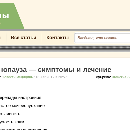
u
я
Все статьи
Контакты
нопауза — симптомы и лечение
:
Новости медицины
/ 16 Авг 2017 в 20:57
Рубрика:
Женские б
ерепады настроения
астое мочеиспускание
отливость
ухость кожи
тсутствие менструации