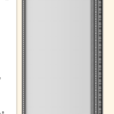
е
, в