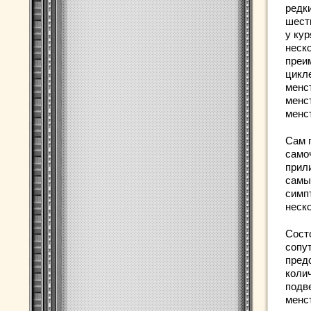
редки
шест
у ку
неско
преи
цикл
менс
менс
менс
Сам 
само
прил
самы
симп
неск
Сост
сопу
пред
коли
подв
менс