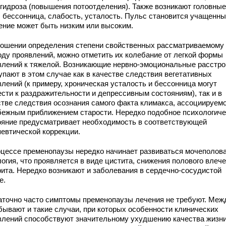
ргидроза (повышения потоотделения). Также возникают головные
, бессонница, слабость, усталость. Пульс становится учащенны
ение может быть низким или высоким.
ношении определения степени свойственных рассматриваемому
оду проявлений, можно отметить их колебание от легкой формы
влений к тяжелой. Возникающие нервно-эмоциональные расстро
упают в этом случае как в качестве следствия вегетативных
влений (к примеру, хроническая усталость и бессонница могут
ести к раздражительности и депрессивным состояниям), так и в
стве следствия осознания самого факта климакса, ассоциируемо
бежным приближением старости. Нередко подобное психологиче
ояние предусматривает необходимость в соответствующей
певтической коррекции.
оцессе пременопаузы нередко начинает развиваться мочеполов
огия, что проявляется в виде цистита, снижения полового влече
рита. Нередко возникают и заболевания в сердечно-сосудистой
е.
аточно часто симптомы пременопаузы лечения не требуют. Меж
 бывают и такие случаи, при которых особенности клинических
влений способствуют значительному ухудшению качества жизни