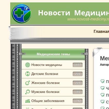
www.novosti-mediciny.r
Главна
Медицинские темы
Ме
Новости медицины
Автор
1877
Детские болезни
216
П
Женские болезни
215
Ч
Мужские болезни
101
П
Общие заболевания
1782
С
О