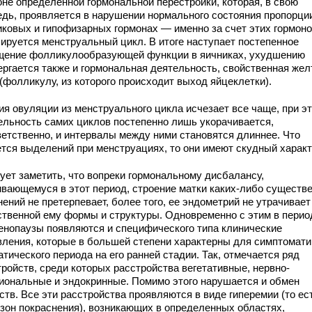
оне определенной гормональной перестройки, которая, в свою
едь, проявляется в нарушении нормального состояния пропорци
иковых и гипофизарных гормонах — именно за счет этих гормон
лируется менструальный цикл. В итоге наступает постепенное
щение фолликулообразующей функции в яичниках, ухудшению
ергается также и гормональная деятельность, свойственная же
(фолликулу, из которого происходит выход яйцеклетки).
ия овуляции из менструального цикла исчезает все чаще, при э
ельность самих циклов постепенно лишь укорачивается,
ветственно, и интервалы между ними становятся длиннее. Что
ется выделений при менструациях, то они имеют скудный характ
ует заметить, что вопреки гормональному дисбалансу,
ивающемуся в этот период, строение матки каких-либо существ
ений не претерпевает, более того, ее эндометрий не утрачивает
ственной ему формы и структуры. Одновременно с этим в перио
енопаузы появляются и специфического типа клинические
вления, которые в большей степени характерны для симптомати
тического периода на его ранней стадии. Так, отмечается ряд
тройств, среди которых расстройства вегетативные, нервно-
иональные и эндокринные. Помимо этого нарушается и обмен
тв. Все эти расстройства проявляются в виде гиперемии (то ест
 зон покраснения), возникающих в определенных областях,