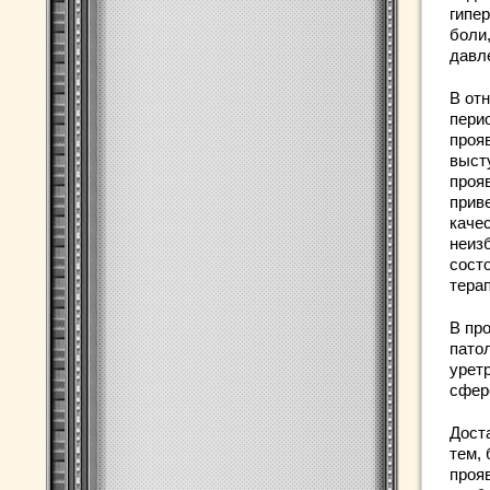
гипе
боли
давл
В от
пери
проя
выст
проя
прив
каче
неиз
сост
тера
В пр
патол
урет
сфер
Дост
тем,
проя