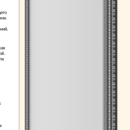
его
зни.
ний.
как
ой.
па
к
м