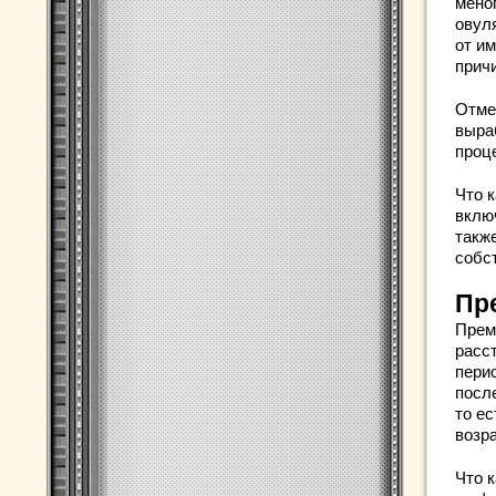
мено
овул
от и
причи
Отме
выра
проц
Что к
вклю
такж
собс
Пр
Прем
расс
пери
посл
то ес
возра
Что к