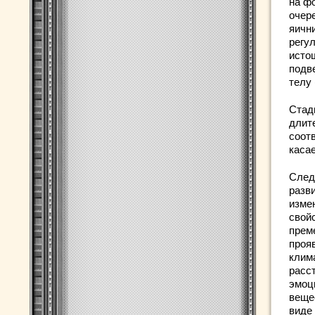
на ф
очер
яичн
регу
исто
подв
телу 
Стад
длит
соот
каса
След
разв
измен
свой
прем
проя
клима
расс
эмоц
вещес
виде