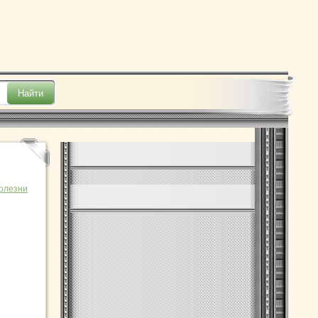
олезни