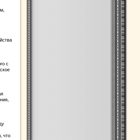
м,
йства
го с
ское
ая
ния,
ду
, что