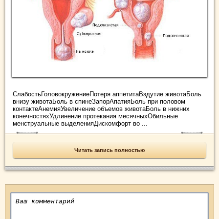
СлабостьГоловокружениеПотеря аппетитаВздутие животаБоль
внизу животаБоль в спинеЗапорАпатияБоль при половом
контактеАнемияУвеличение объемов животаБоль в нижних
конечностяхУдлинение протекания месячныхОбильные
менструальные выделенияДискомфорт во ...
Читать запись полностью