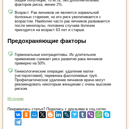
общей популяции, то есть, без дополнительных
факторов риска, менее 2%.
Возраст. Рак яичников не является нормальной
болезнью старения, но его риск увеличивается с
возрастом. Наиболее часто рак яичников развивается
после менопаузы, половина случаев болезни
приходится на возраст 63 лет и старше.
Предохраняющие факторы
Гормональные контрацептивы. Их длительное
применение снижает риск развития рака яичников
примерно на 50%.
Гинекологические операции: удаление матки
(гистерэктомия), перевязка фаллопиевых труб.
Профилактическое удаление яичников врачи могут
рекомендовать некоторым женщинам с очень высоким
риском.
Источник
Понравилась статья? Поделись с друзьями в соц.сетях: