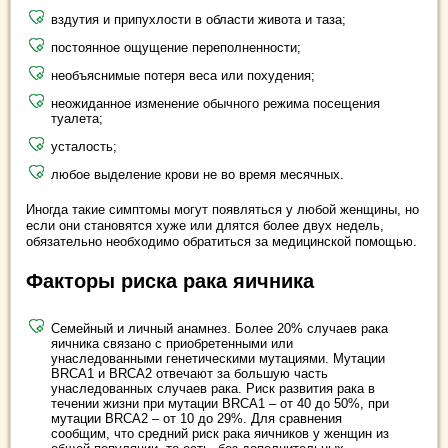
вздутия и припухлости в области живота и таза;
постоянное ощущение переполненности;
необъяснимые потеря веса или похудения;
неожиданное изменение обычного режима посещения
туалета;
усталость;
любое выделение крови не во время месячных.
Иногда такие симптомы могут появляться у любой женщины, но
если они становятся хуже или длятся более двух недель,
обязательно необходимо обратиться за медицинской помощью.
Факторы риска рака яичника
Семейный и личный анамнез. Более 20% случаев рака
яичника связано с приобретенными или
унаследованными генетическими мутациями. Мутации
BRCA1 и BRCA2 отвечают за большую часть
унаследованных случаев рака. Риск развития рака в
течении жизни при мутации BRCA1 – от 40 до 50%, при
мутации BRCA2 – от 10 до 29%. Для сравнения
сообщим, что средний риск рака яичников у женщин из