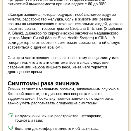
пятилетней выживаемости при нем падает с 80 до 30%.
«Каждая женщина, которая ощущает необъяснимое вздутие
живота, расстройство желудка, боль в животе или резкие
позывы на мочеиспускаия в течение нескольких людей, должна
посетить врача, — говорит доктор Стефани В. Бланк (Stephanie
V. Blank), директор по хирургической онкологии медицинского
центра Маунт Синай (Mount Sinai Health System) в США. – А
если доктор не отнесется к симптомам серьезно, то ей следует
встретиться с другим врачом».
Слишком часто женщин посылают не к тому специалисту или
говорят им, что это эти симптомы всего лишь следствия
старения или набора лишнего веса, из-за чего теряется
драгоценное время.
Симптомы рака яичника
Яичник является маленьким органом, заключенным глубоко в
брюшной полости, его диагностика непроста и часто
задерживается. Поскольку прогноз зависит от стадии рака,
важно уметь распознавать следующие симптомы:
желудочно-кишечные расстройства: несварение,
тошнота и газы;
боль или дискомфорт в животе и области таза;