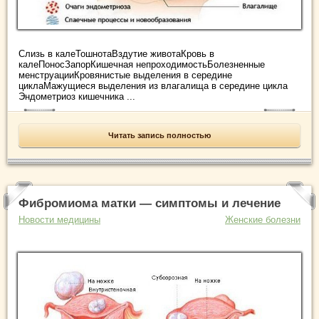
Слизь в калеТошнотаВздутие животаКровь в
калеПоносЗапорКишечная непроходимостьБолезненные
менструацииКровянистые выделения в середине
циклаМажущиеся выделения из влагалища в середине цикла
Эндометриоз кишечника ...
Читать запись полностью
Фибромиома матки — симптомы и лечение
Новости медицины
Женские болезни