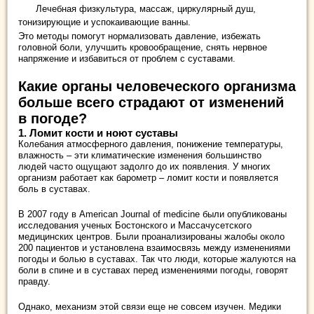
Лечебная физкультура, массаж, циркулярный душ,
тонизирующие и успокаивающие ванны.
Это методы помогут нормализовать давление, избежать
головной боли, улучшить кровообращение, снять нервное
напряжение и избавиться от проблем с суставами.
Какие органы человеческого организма
больше всего страдают от изменений
в погоде?
1. Ломит кости и ноют суставы
Колебания атмосферного давления, понижение температуры,
влажность – эти климатические изменения большинство
людей часто ощущают задолго до их появления. У многих
организм работает как барометр – ломит кости и появляется
боль в суставах.
В 2007 году в American Journal of medicine были опубликованы
исследования ученых Бостонского и Массачусетского
медицинских центров. Были проанализированы жалобы около
200 пациентов и установлена взаимосвязь между изменениями
погоды и болью в суставах. Так что люди, которые жалуются на
боли в спине и в суставах перед изменениями погоды, говорят
правду.
Однако, механизм этой связи еще не совсем изучен. Медики