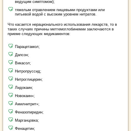
ведущим симптомом);
тяжелым отравлением пищевыми продуктами или
питьевой водой с высоким уровнем нитратов.
Что касается нерационального использования лекарств, то в
таких случаях причины метгемоглобинемии заключаются в
приеме следующих медикаментов:
Парацетамол;
Дапсон;
Викасол;
Нитропруссид;
Нитроглицерин;
Лидокаин;
Новокаин»;
Амилнитрит»;
Феназопиридин;
Марганцовка;
Фенацетин;