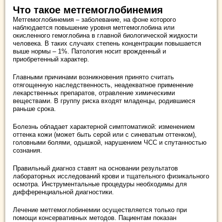
Что такое метгемоглобинемия
Метгемоглобинемия – заболевание, на фоне которого
наблюдается повышение уровня метгемоглобина или
окисленного гемоглобина в главной биологической жидкости
человека. В таких случаях степень концентрации повышается
выше нормы – 1%. Патология носит врожденный и
приобретенный характер.
Главными причинами возникновения принято считать
отягощенную наследственность, неадекватное применение
лекарственных препаратов, отравление химическими
веществами. В группу риска входят младенцы, родившиеся
раньше срока.
Болезнь обладает характерной симптоматикой: изменением
оттенка кожи (может быть серой или с синеватым оттенком),
головными болями, одышкой, нарушением ЧСС и спутанностью
сознания.
Правильный диагноз ставят на основании результатов
лабораторных исследований крови и тщательного физикального
осмотра. Инструментальные процедуры необходимы для
дифференциальной диагностики.
Лечение метгемоглобинемии осуществляется только при
помощи консервативных методов. Пациентам показан