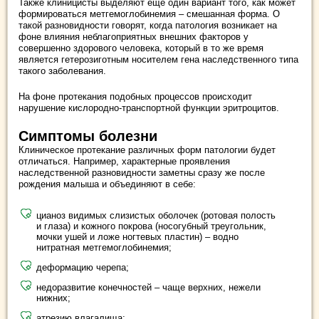
Также клиницисты выделяют еще один вариант того, как может
формироваться метгемоглобинемия – смешанная форма. О
такой разновидности говорят, когда патология возникает на
фоне влияния неблагоприятных внешних факторов у
совершенно здорового человека, который в то же время
является гетерозиготным носителем гена наследственного типа
такого заболевания.
На фоне протекания подобных процессов происходит
нарушение кислородно-транспортной функции эритроцитов.
Симптомы болезни
Клиническое протекание различных форм патологии будет
отличаться. Например, характерные проявления
наследственной разновидности заметны сразу же после
рождения малыша и объединяют в себе:
цианоз видимых слизистых оболочек (ротовая полость
и глаза) и кожного покрова (носогубный треугольник,
мочки ушей и ложе ногтевых пластин) – водно
нитратная метгемоглобинемия;
деформацию черепа;
недоразвитие конечностей – чаще верхних, нежели
нижних;
атрезию влагалища;