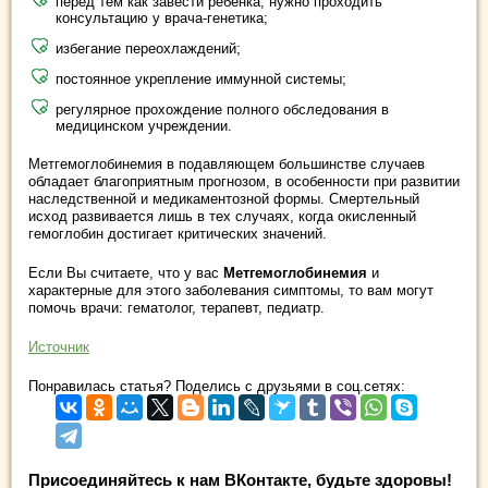
перед тем как завести ребенка, нужно проходить
консультацию у врача-генетика;
избегание переохлаждений;
постоянное укрепление иммунной системы;
регулярное прохождение полного обследования в
медицинском учреждении.
Метгемоглобинемия в подавляющем большинстве случаев
обладает благоприятным прогнозом, в особенности при развитии
наследственной и медикаментозной формы. Смертельный
исход развивается лишь в тех случаях, когда окисленный
гемоглобин достигает критических значений.
Если Вы считаете, что у вас
Метгемоглобинемия
и
характерные для этого заболевания симптомы, то вам могут
помочь врачи: гематолог, терапевт, педиатр.
Источник
Понравилась статья? Поделись с друзьями в соц.сетях:
Присоединяйтесь к нам ВКонтакте, будьте здоровы!