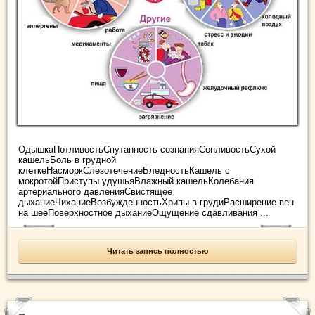
ОдышкаПотливостьСпутанность сознанияСонливостьСухой
кашельБоль в грудной
клеткеНасморкСлезотечениеБледностьКашель с
мокротойПриступы удушьяВлажный кашельКолебания
артериального давленияСвистящее
дыханиеЧиханиеВозбужденностьХрипы в грудиРасширение вен
на шееПоверхностное дыханиеОщущение сдавливания ...
Читать запись полностью