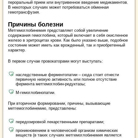
пероральный прием или внутривенное введение медикаментов.
В некоторых случаях может потребоваться обменная
гемотрансфузия.
Причины болезни
Метгемоглобинемия представляет собой увеличение
содержания гемоглобина, который включает в себя окисленное
железо в эритроцитах крови. Как было указано выше, подобное
состояние может иметь как врожденный, так и приобретенный
характер.
В первом случае провокаторами могут выступать:
наследственные ферментопатии – сюда стоит отнести
первичную низкую активность или полное отсутствие
фермента метгемоглобин-редуктазы;
М-гемоглобинопатии.
При вторичном формировании, причины, вызывающие
метгемоглобинемию, представлены:
передозировкой лекарственными препаратами;
проникновением в человеческий организм химических
веществ (в таких случаях метгемоглобинемия является