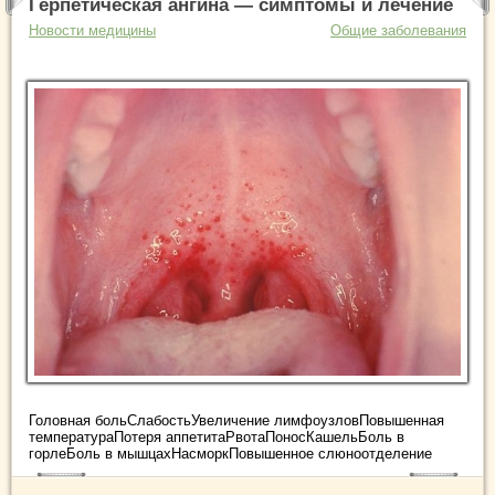
Герпетическая ангина — симптомы и лечение
Новости медицины
Общие заболевания
Головная больСлабостьУвеличение лимфоузловПовышенная
температураПотеря аппетитаРвотаПоносКашельБоль в
горлеБоль в мышцахНасморкПовышенное слюноотделение