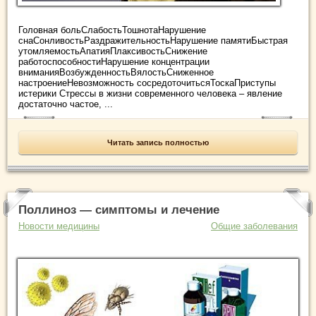
Головная больСлабостьТошнотаНарушение
снаСонливостьРаздражительностьНарушение памятиБыстрая
утомляемостьАпатияПлаксивостьСнижение
работоспособностиНарушение концентрации
вниманияВозбужденностьВялостьСниженное
настроениеНевозможность сосредоточитьсяТоскаПриступы
истерики Стрессы в жизни современного человека – явление
достаточно частое, ...
Читать запись полностью
Поллиноз — симптомы и лечение
Новости медицины
Общие заболевания