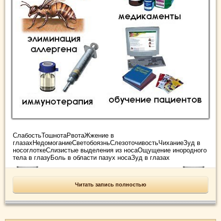
СлабостьТошнотаРвотаЖжение в
глазахНедомоганиеСветобоязньСлезоточивостьЧиханиеЗуд в
носоглоткеСлизистые выделения из носаОщущение инородного
тела в глазуБоль в области пазух носаЗуд в глазах
Читать запись полностью