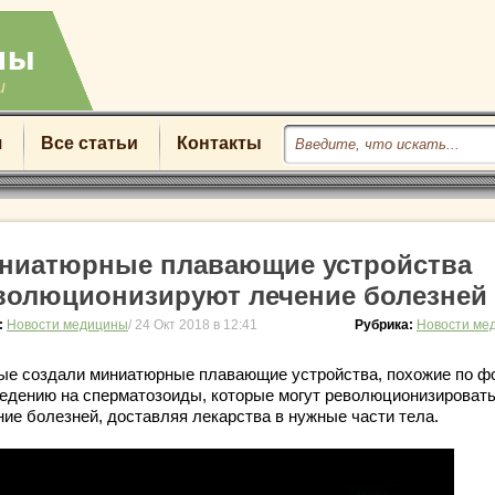
u
я
Все статьи
Контакты
ниатюрные плавающие устройства
волюционизируют лечение болезней
:
Новости медицины
/ 24 Окт 2018 в 12:41
Рубрика:
Новости ме
ые создали миниатюрные плавающие устройства, похожие по ф
ведению на сперматозоиды, которые могут революционизироват
ние болезней, доставляя лекарства в нужные части тела.