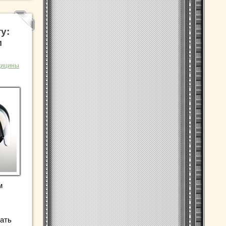
у:
м
дицины
м
ать