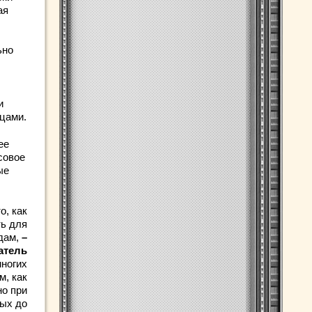
ая
ьно
и
цами.
ее
совое
ые
о, как
ь для
удам,
–
атель
ногих
м, как
но при
ных до