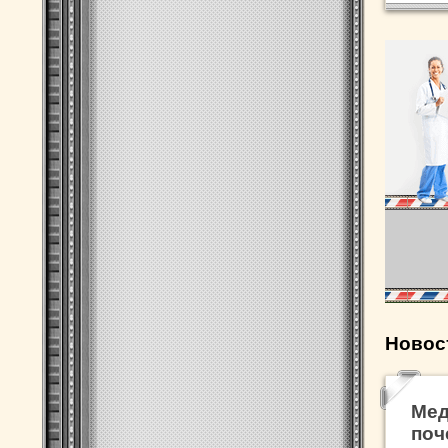
Новос
Мед
поч