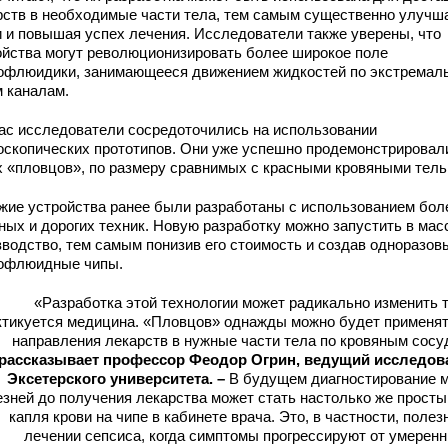
рств в необходимые части тела, тем самым существенно улучш
и и повышая успех лечения. Исследователи также уверены, что
ойства могут революционизировать более широкое поле
офлюидики, занимающееся движением жидкостей по экстремал
м каналам.
ас исследователи сосредоточились на использовании
оскопических прототипов. Они уже успешно продемонстрировал
х «пловцов», по размеру сравнимых с красными кровяными тель
жие устройства ранее были разработаны с использованием бол
ных и дорогих техник. Новую разработку можно запустить в мас
зводство, тем самым понизив его стоимость и создав одноразов
офлюидные чипы.
«Разработка этой технологии может радикально изменить т
ктикуется медицина. «Пловцов» однажды можно будет применят
направления лекарств в нужные части тела по кровяным сос
рассказывает профессор Феодор Огрин, ведущий исследов
Эксетерского университета. –
В будущем диагностирование м
зней до получения лекарства может стать настолько же просты
капля крови на чипе в кабинете врача. Это, в частности, полез
лечении сепсиса, когда симптомы прогрессируют от умерен