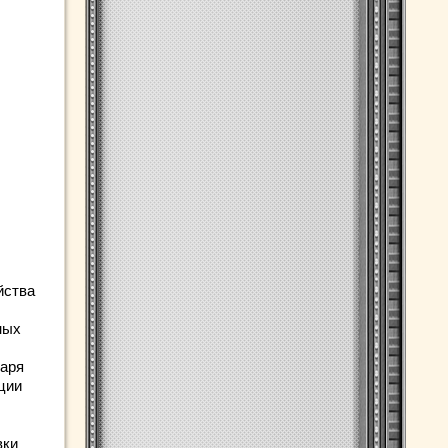
йства
ных
даря
ции
вки