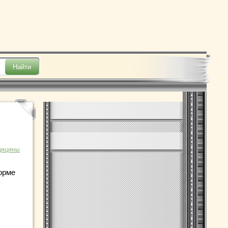
дицины
орме
ь