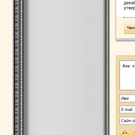
декаб
утве
Чит