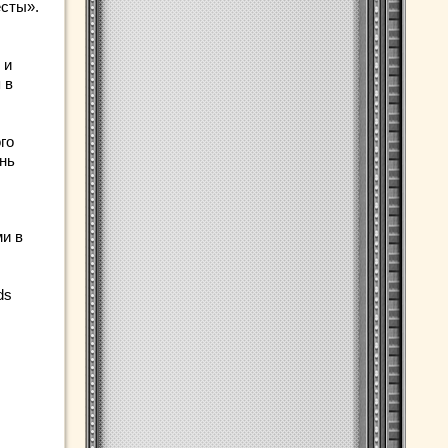
есты».
 и
 в
го
ень
и в
ds