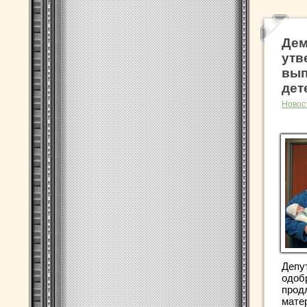
Дем
утв
вып
дет
Новос
Депу
одоб
прод
мате