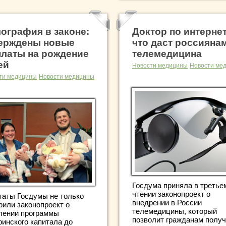
ография в законе:
Доктор по интернет
ерждены новые
что даст россияна
латы на рождение
телемедицина
ей
Новости медицины
Новости ме
ти медицины
Новости медицины
Госдума приняла в третье
чтении законопроект о
таты Госдумы не только
внедрении в России
рили законопроект о
телемедицины, который
лении программы
позволит гражданам получ
ринского капитала до