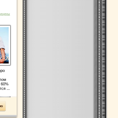
дицины
про
лом
у 60%
ся ...
ью