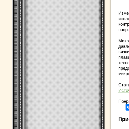
Изме
иссл
конт
напр
Микр
давле
вязк
плав
техн
пред
микр
Стать
Исто
Понр
При