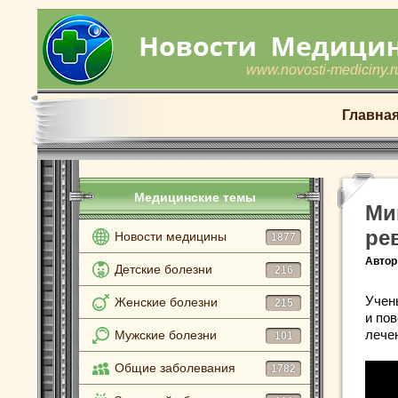
www.novosti-mediciny.r
Главна
Медицинские темы
Ми
ре
Новости медицины
1877
Автор
Детские болезни
216
Учен
Женские болезни
215
и по
лече
Мужские болезни
101
Общие заболевания
1782