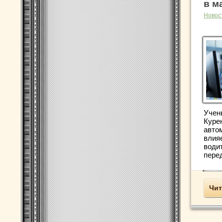
в м
Новос
Учены
Куре
авто
влия
води
перед
Чит