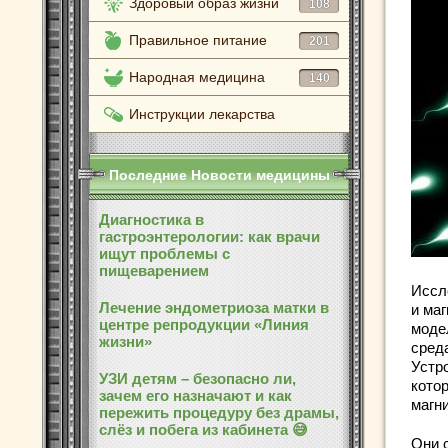
Здоровый образ жизни
108
Правильное питание
201
Народная медицина
140
Инструкции лекарства
Последние Новости медицины
Диагностика в
гастроэнтерологии: как врачи
ищут проблемы с
пищеварением
Иссл
Лечение эндометриоза матки в
и ма
центре репродукции «Линия
моде
жизни»
сред
Устро
УЗИ детям – безопасно ли,
кото
зачем его назначают и как
магн
пережить процедуру без драмы,
слёз и побега из кабинета 😅
Они 