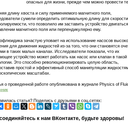
опасных для жизни, прежде чем можно провести т
няя длину хвоста и силу применяемого магнитного поля,
едователи сумели определить оптимальную длину для скорости
ролируемости, что позволило им заставить устройство двигаться
авлении магнитного поля или перпендикулярно ему.
офлюидика зачастую уповает на использование насосов высоко
ния для движения жидкостей из-за того, что они становятся оч
ими в таких малых каналах. Исследователи показали, что их
ающее устройство может работать как насос или клапан в такой
ологии. Это способно революционизировать целую область,
оставив простой и эффективный способ манипуляции жидкостям
оскопических масштабах.
я о проведенной работе опубликована в журнале Physics of Flui
чник
авилась статья? Поделись с друзьями в соц.сетях:
соединяйтесь к нам ВКонтакте, будьте здоровы!