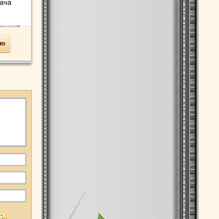
ача
ью