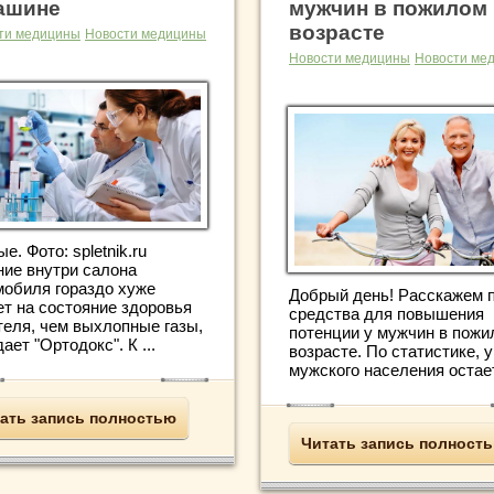
ашине
мужчин в пожилом
возрасте
ти медицины
Новости медицины
Новости медицины
Новости ме
е. Фото: spletnik.ru
ние внутри салона
мобиля гораздо хуже
Добрый день! Расскажем 
ет на состояние здоровья
средства для повышения
теля, чем выхлопные газы,
потенции у мужчин в пожи
ает "Ортодокс". К ...
возрасте. По статистике, 
мужского населения остает
ать запись полностью
Читать запись полност