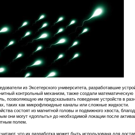
едователи из Эксетерского университета, разработавшие устро
гнитный контрольный механизм, также создали математическую
ль, позволяющую им предсказывать поведение устройств в раз
ах, таких как микрофлюидные каналы или сложные жидкости.
йства состоят из магнитной головы и подвижного хвоста, благо
рым они могут «доплыть» до необходимой локации после актива
итным полем.
считают, что их разработка может быть использована для доста