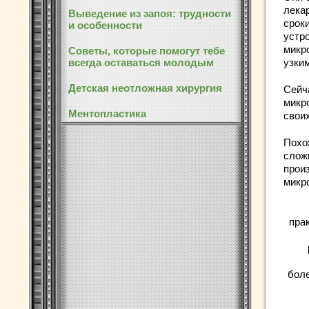
лека
Выведение из запоя: трудности
срок
и особенности
устр
микр
Советы, которые помогут тебе
всегда оставаться молодым
узки
Детская неотложная хирургия
Сейч
микр
Ментопластика
свои
Похо
слож
прои
микр
пра
боле