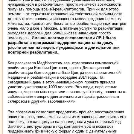
нуждающиеся в реабилитации, просто не имеют возможности
получать помощь врачей-реабилитологов. Причин для этого
немало – от серьезных ограничений собственной мобильности
до отсутствия специализированного медучреждения по месту
жительства. Кроме того, бесплатных реабилитационных центров
очень мало даже в Москве, а платные услуги по реабилитации
обходятся дорого и для большинства инвалидов просто
недоступны.
Именно поэтому специалистами ЛРЦ была
разработана программа поддержки пациента на дому,
рассчитанная на людей, нуждающихся в длительной или
повторной реабилитации.
Как рассказала МедНовостям зав. отделением комплексной
реабилитации Евгения Цветкова, проект Дистанционной
реабилитации был создан на базе Центра восстановительной
медицины и реабилитации в середине 2014 года. На
сегодняшний день в этом инновационном проекте приняли
участие уже порядка 1000 человек. Это люди, перенесших
инсульт, черепно-мозговую или спинальную травму, пациенты с
заболеваниями опорно-двигательного аппарата, рассеянным
склерозом и другими заболеваниями.
Эта программа позволяет продолжить процесс восстановления
пациента сразу после его выписки из стационара или начать его
человеку, находящемуся на инвалидности уже не первый год.
Занятия с инструктором и под контролем врача помогают
поддерживать физическую форму людям с двигательными