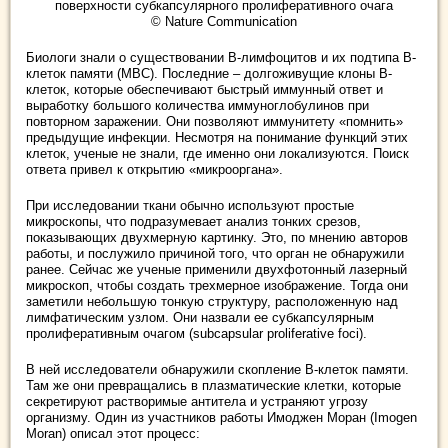
поверхности субкапсулярного пролиферативного очага
© Nature Communication
Биологи знали о существовании B-лимфоцитов и их подтипа В-
клеток памяти (MBC). Последние – долгоживущие клоны В-
клеток, которые обеспечивают быстрый иммунный ответ и
выработку большого количества иммуноглобулинов при
повторном заражении. Они позволяют иммунитету «помнить»
предыдущие инфекции. Несмотря на понимание функций этих
клеток, ученые не знали, где именно они локализуются. Поиск
ответа привел к открытию «микрооргана».
При исследовании ткани обычно используют простые
микроскопы, что подразумевает анализ тонких срезов,
показывающих двухмерную картинку. Это, по мнению авторов
работы, и послужило причиной того, что орган не обнаружили
ранее. Сейчас же ученые применили двухфотонный лазерный
микроскоп, чтобы создать трехмерное изображение. Тогда они
заметили небольшую тонкую структуру, расположенную над
лимфатическим узлом. Они назвали ее субкапсулярным
пролиферативным очагом (subcapsular proliferative foci).
В ней исследователи обнаружили скопление В-клеток памяти.
Там же они превращались в плазматические клетки, которые
секретируют растворимые антитела и устраняют угрозу
организму. Один из участников работы Имоджен Моран (Imogen
Moran) описал этот процесс: