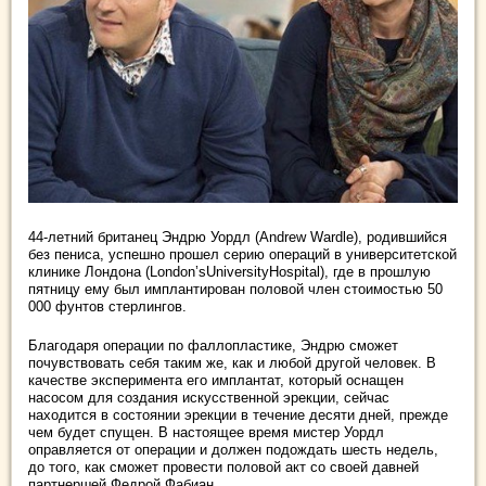
44-летний британец Эндрю Уордл (Andrew Wardle), родившийся
без пениса, успешно прошел серию операций в университетской
клинике Лондона (London’sUniversityHospital), где в прошлую
пятницу ему был имплантирован половой член стоимостью 50
000 фунтов стерлингов.
Благодаря операции по фаллопластике, Эндрю сможет
почувствовать себя таким же, как и любой другой человек. В
качестве эксперимента его имплантат, который оснащен
насосом для создания искусственной эрекции, сейчас
находится в состоянии эрекции в течение десяти дней, прежде
чем будет спущен. В настоящее время мистер Уордл
оправляется от операции и должен подождать шесть недель,
до того, как сможет провести половой акт со своей давней
партнершей Федрой Фабиан.