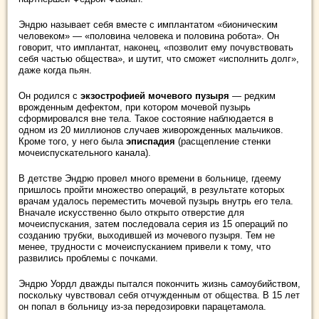
Эндрю называет себя вместе с имплантатом «бионическим
человеком» — «половина человека и половина робота». Он
говорит, что имплантат, наконец, «позволит ему почувствовать
себя частью общества», и шутит, что сможет «исполнить долг»,
даже когда пьян.
Он родился с
экзострофией мочевого пузыря
— редким
врожденным дефектом, при котором мочевой пузырь
сформировался вне тела. Такое состояние наблюдается в
одном из 20 миллионов случаев живорожденных мальчиков.
Кроме того, у него была
эписпадия
(расщепление стенки
мочеиспускательного канала).
В детстве Эндрю провел много времени в больнице, гдеему
пришлось пройти множество операций, в результате которых
врачам удалось переместить мочевой пузырь внутрь его тела.
Вначале искусственно было открыто отверстие для
мочеиспускания, затем последовала серия из 15 операций по
созданию трубки, выходившей из мочевого пузыря. Тем не
менее, трудности с мочеиспусканием привели к тому, что
развились проблемы с почками.
Эндрю Уордл дважды пытался покончить жизнь самоубийством,
поскольку чувствовал себя отчужденным от общества. В 15 лет
он попал в больницу из-за передозировки парацетамола.