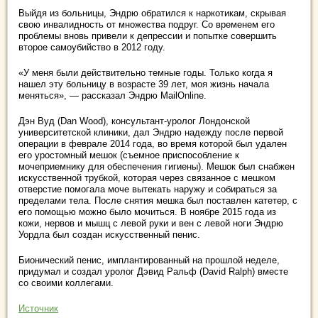
Выйдя из больницы, Эндрю обратился к наркотикам, скрывая
свою инвалидность от множества подруг. Со временем его
проблемы вновь привели к депрессии и попытке совершить
второе самоубийство в 2012 году.
«У меня были действительно темные годы. Только когда я
нашел эту больницу в возрасте 39 лет, моя жизнь начала
меняться», — рассказал Эндрю MailOnline.
Дэн Вуд (Dan Wood), консультант-уролог Лондонской
университетской клиники, дал Эндрю надежду после первой
операции в феврале 2014 года, во время которой был удален
его уростомный мешок (съемное приспособление к
мочеприемнику для обеспечения гигиены). Мешок был снабжен
искусственной трубкой, которая через связанное с мешком
отверстие помогала моче вытекать наружу и собираться за
пределами тела. После снятия мешка был поставлен катетер, с
его помощью можно было мочиться. В ноябре 2015 года из
кожи, нервов и мышц с левой руки и вен с левой ноги Эндрю
Уордла был создан искусственный пенис.
Бионический пенис, имплантированный на прошлой неделе,
придумал и создал уролог Дэвид Ральф (David Ralph) вместе
со своими коллегами.
Источник