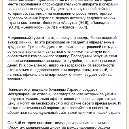
месте заболевания опорно-двигательного аппарата и операции
на коронарных сосудах. Существует и внутренний рейтинг,
который составляется на основании опросов министерство
здравоохранения Израиля: первую четверку ведущих клиник
страны составляют больницы «Ассута» (94,6), «Ланиадо»
(90,34), «Бейлинсон» (87,4) и «Ихилов» (85,4).
Медицинский туризм – это, в первую очередь, более широкий
выбор клиник. Но это разнообразие создает и определенные
трудности. При необходимости лечиться за границей есть два
основных варианта – связаться с клиникой напрямую или
обратиться к компании-посреднику. Посредники берут на себя
все организационные вопросы, это удобно, но стоит немалых
денег. И, к сожалению, никто не застрахован от вероятности
столкнуться с недобросовестным посредником, который, не
являясь официальным партнером клиники, выдает себя за
такового.
Понимая это, ведущие больницы Израиля создают
международные отделы, благодаря работе которых пациенты
получают максимально эффективное лечение за адекватную
цену и могут не беспокоиться о логистике своего пребывания. И
сегодня оптимальный вариант для российского пациента –
обратиться на официальный сайт такой клиники в нашей стране.
Особый интерес вызывает ведущая израильская клиника
«Ассута», медицинский директор международного отдела