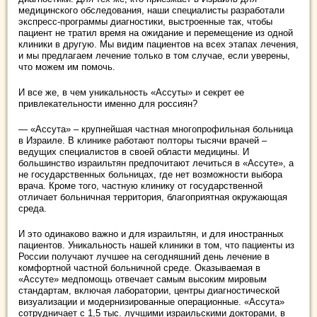
медицинского обследования, наши специалисты разработали
экспресс-программы диагностики, выстроенные так, чтобы
пациент не тратил время на ожидание и перемещение из одной
клиники в другую. Мы видим пациентов на всех этапах лечения,
и мы предлагаем лечение только в том случае, если уверены,
что можем им помочь.
И все же, в чем уникальность «Ассуты» и секрет ее
привлекательности именно для россиян?
— «Ассута» – крупнейшая частная многопрофильная больница
в Израиле. В клинике работают полторы тысячи врачей –
ведущих специалистов в своей области медицины. И
большинство израильтян предпочитают лечиться в «Ассуте», а
не государственных больницах, где нет возможности выбора
врача. Кроме того, частную клинику от государственной
отличает больничная территория, благоприятная окружающая
среда.
И это одинаково важно и для израильтян, и для иностранных
пациентов. Уникальность нашей клиники в том, что пациенты из
России получают лучшее на сегодняшний день лечение в
комфортной частной больничной среде. Оказываемая в
«Ассуте» медпомощь отвечает самым высоким мировым
стандартам, включая лаборатории, центры диагностической
визуализации и модернизированные операционные. «Ассута»
сотрудничает с 1,5 тыс. лучшими израильскими докторами, в