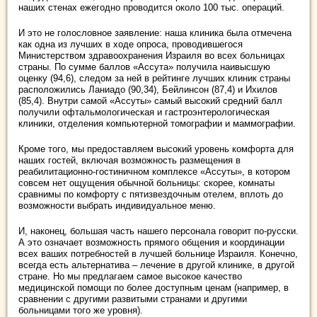
наших стенах ежегодно проводится около 100 тыс. операций.
И это не голословное заявление: наша клиника была отмечена
как одна из лучших в ходе опроса, проводившегося
Министерством здравоохранения Израиля во всех больницах
страны. По сумме баллов «Ассута» получила наивысшую
оценку (94,6), следом за ней в рейтинге лучших клиник страны
расположились Ланиадо (90,34), Бейлинсон (87,4) и Ихилов
(85,4). Внутри самой «Ассуты» самый высокий средний балл
получили офтальмологическая и гастроэнтерологическая
клиники, отделения компьютерной томографии и маммографии.
Кроме того, мы предоставляем высокий уровень комфорта для
наших гостей, включая возможность размещения в
реабилитационно-гостиничном комплексе «Ассуты», в котором
совсем нет ощущения обычной больницы: скорее, комнаты
сравнимы по комфорту с пятизвездочным отелем, вплоть до
возможности выбрать индивидуальное меню.
И, наконец, большая часть нашего персонала говорит по-русски.
А это означает возможность прямого общения и координации
всех ваших потребностей в лучшей больнице Израиля. Конечно,
всегда есть альтернатива – лечение в другой клинике, в другой
стране. Но мы предлагаем самое высокое качество
медицинской помощи по более доступным ценам (например, в
сравнении с другими развитыми странами и другими
больницами того же уровня).