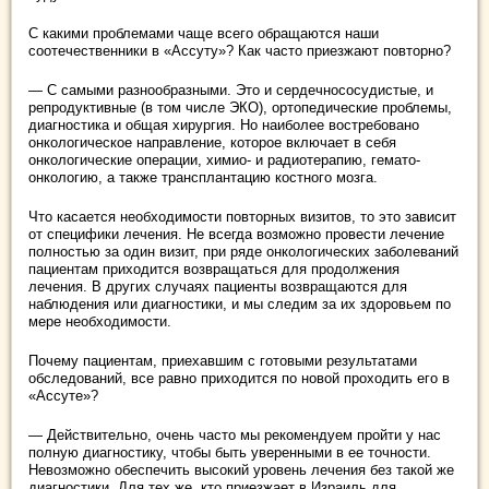
С какими проблемами чаще всего обращаются наши
соотечественники в «Ассуту»? Как часто приезжают повторно?
— С самыми разнообразными. Это и сердечнососудистые, и
репродуктивные (в том числе ЭКО), ортопедические проблемы,
диагностика и общая хирургия. Но наиболее востребовано
онкологическое направление, которое включает в себя
онкологические операции, химио- и радиотерапию, гемато-
онкологию, а также трансплантацию костного мозга.
Что касается необходимости повторных визитов, то это зависит
от специфики лечения. Не всегда возможно провести лечение
полностью за один визит, при ряде онкологических заболеваний
пациентам приходится возвращаться для продолжения
лечения. В других случаях пациенты возвращаются для
наблюдения или диагностики, и мы следим за их здоровьем по
мере необходимости.
Почему пациентам, приехавшим с готовыми результатами
обследований, все равно приходится по новой проходить его в
«Ассуте»?
— Действительно, очень часто мы рекомендуем пройти у нас
полную диагностику, чтобы быть уверенными в ее точности.
Невозможно обеспечить высокий уровень лечения без такой же
диагностики. Для тех же, кто приезжает в Израиль для