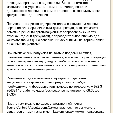
лечащими врачами по видеосвязи. Все это помогает
максимально удешевить стоимость обследования и
дальнейшего лечения, но самое главное – сэкономить время,
требующееся для лечения.
Получив от пациента одобрение плана и стоимости лечения,
персонал обговаривает с ним даты приезда, а также может
помочь в решении организационных вопросов: визы (в тех
странах, где они требуются), сопроводительное письмо для
консульства и т.д. По завершении лечения мы не теряем связи
с нашими пациентами.
При выписке они получают не только подробный отчет,
охватывающий все аспекты лечения, в том числе рекомендации
по послеоперационному уходу и реабилитации, но и номера
телефонов, по которым можно связаться напрямую с лечащими
врачами по возвращении домой.
Разумеется, русскоязычные сотрудники отделения
медицинского туризма готовы предоставить любую
необходимую информацию или помощь по телефону: + 972-3-
7643247 в рабочие часы (воскресенье по четверг, с 08:30 до
17:30).
Писать нам можно по адресу электронной почты:
TouristCenter@Assuta.com.Самое главное, что вы можете
связаться с нами напрямую. Пациент сразу может пользоваться