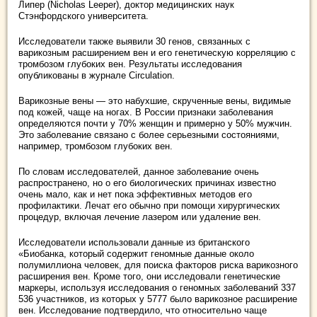
Липер (Nicholas Leeper), доктор медицинских наук
Стэнфордского университета.
Исследователи также выявили 30 генов, связанных с
варикозным расширением вен и его генетическую корреляцию с
тромбозом глубоких вен. Результаты исследования
опубликованы в журнале Circulation.
Варикозные вены — это набухшие, скрученные вены, видимые
под кожей, чаще на ногах. В России признаки заболевания
определяются почти у 70% женщин и примерно у 50% мужчин.
Это заболевание связано с более серьезными состояниями,
например, тромбозом глубоких вен.
По словам исследователей, данное заболевание очень
распространено, но о его биологических причинах известно
очень мало, как и нет пока эффективных методов его
профилактики. Лечат его обычно при помощи хирургических
процедур, включая лечение лазером или удаление вен.
Исследователи использовали данные из британского
«Биобанка, который содержит геномные данные около
полумиллиона человек, для поиска факторов риска варикозного
расширения вен. Кроме того, они исследовали генетические
маркеры, используя исследования о геномных заболеваний 337
536 участников, из которых у 5777 было варикозное расширение
вен. Исследование подтвердило, что относительно чаще