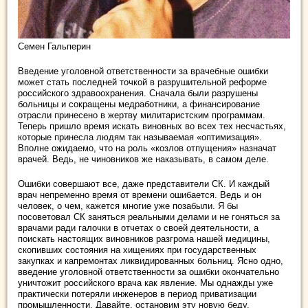
Семен Гальперин
Введение уголовной ответственности за врачебные ошибки
может стать последней точкой в разрушительной реформе
российского здравоохранения. Сначала были разрушены
больницы и сокращены медработники, а финансирование
отрасли принесено в жертву милитаристским программам.
Теперь пришло время искать виновных во всех тех несчастьях,
которые принесла людям так называемая «оптимизация».
Вполне ожидаемо, что на роль «козлов отпущения» назначат
врачей. Ведь, не чиновников же наказывать, в самом деле.
Ошибки совершают все, даже представители СК. И каждый
врач непременно время от времени ошибается. Ведь и он
человек, о чем, кажется многие уже позабыли. Я бы
посоветовал СК заняться реальными делами и не гоняться за
врачами ради галочки в отчетах о своей деятельности, а
поискать настоящих виновников разгрома нашей медицины,
скопивших состояния на хищениях при государственных
закупках и капремонтах ликвидированных больниц. Ясно одно,
введение уголовной ответственности за ошибки окончательно
уничтожит российского врача как явление. Мы однажды уже
практически потеряли инженеров в период приватизации
промышленности. Давайте, остановим эту новую беду,