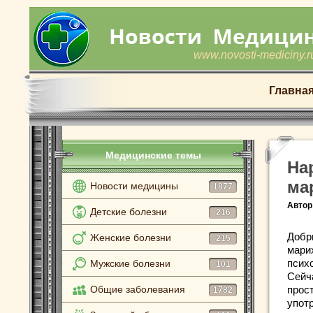
www.novosti-mediciny.r
Главна
Медицинские темы
На
ма
Новости медицины
1877
Автор
Детские болезни
216
Добр
Женские болезни
215
мари
псих
Мужские болезни
101
Сейч
Общие заболевания
прос
1782
упот