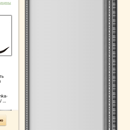
дицины
ть
и
hka-
 ...
ью