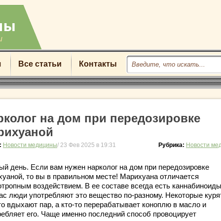
u
я
Все статьи
Контакты
рколог на дом при передозировке
рихуаной
:
Новости медицины
/ 23 Фев 2025 в 19:31
Рубрика:
Новости ме
ый день. Если вам нужен нарколог на дом при передозировке
хуаной, то вы в правильном месте! Марихуана отличается
отропным воздействием. В ее составе всегда есть каннабиноиды
ас люди употребляют это вещество по-разному. Некоторые куря
то вдыхают пар, а кто-то перерабатывает коноплю в масло и
ребляет его. Чаще именно последний способ провоцирует