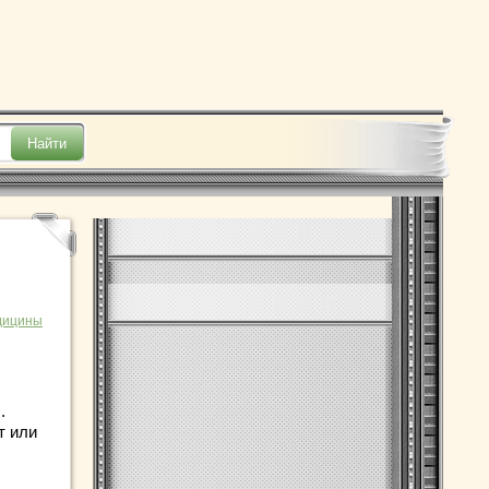
дицины
.
т или