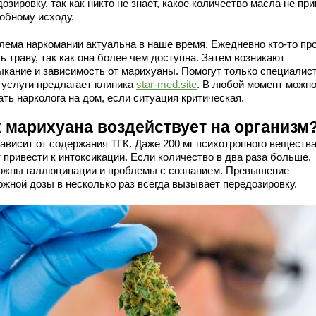
озировку, так как никто не знает, какое количество масла не пр
добному исходу.
лема наркомании актуальна в наше время. Ежедневно кто-то пр
ь траву, так как она более чем доступна. Затем возникают
ыкание и зависимость от марихуаны. Помогут только специалис
 услуги предлагает клиника
star-med.site
. В любой момент можн
ть нарколога на дом, если ситуация критическая.
к марихуана воздействует на организм
зависит от содержания ТГК. Даже 200 мг психотропного веществ
 привести к интоксикации. Если количество в два раза больше,
ожны галлюцинации и проблемы с сознанием. Превышение
ожной дозы в несколько раз всегда вызывает передозировку.