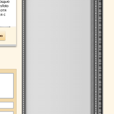
мощью
sfoto
хотя
я с
ью