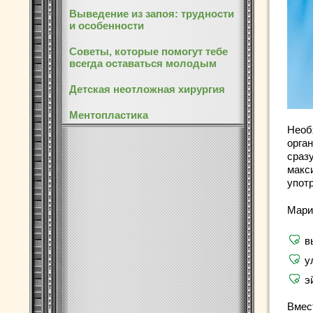
Выведение из запоя: трудности
и особенности
Советы, которые помогут тебе
всегда оставаться молодым
Детская неотложная хирургия
Ментопластика
Необ
орга
сразу
макси
употр
Мари
в
у
э
Вмес