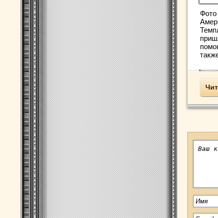
Фото 
Амер
Темп
приш
помог
также
Чит