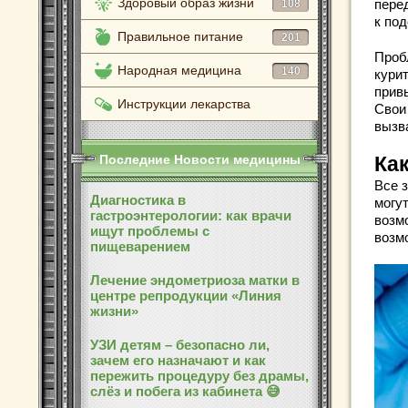
Здоровый образ жизни
перед
108
к по
Правильное питание
201
Проб
Народная медицина
140
курит
прив
Инструкции лекарства
Свои
вызва
Последние Новости медицины
Ка
Все 
Диагностика в
могут
гастроэнтерологии: как врачи
возм
ищут проблемы с
возм
пищеварением
Лечение эндометриоза матки в
центре репродукции «Линия
жизни»
УЗИ детям – безопасно ли,
зачем его назначают и как
пережить процедуру без драмы,
слёз и побега из кабинета 😅