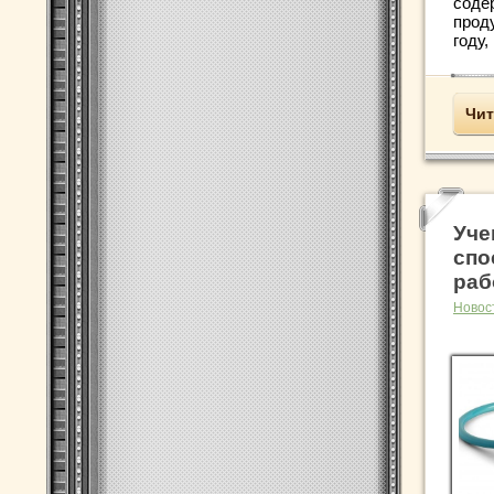
соде
прод
году,
Чит
Уче
спо
раб
Новос