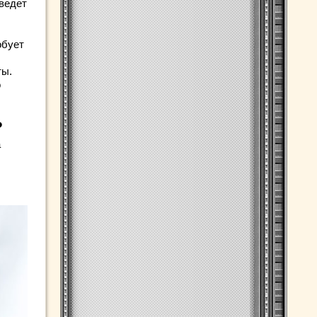
иведет
обует
ты.
о
?
а