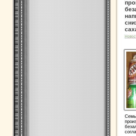
про
без
нап
сни
сах
Новос
Семь
прои
беза
согл