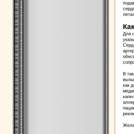
пода
серд
лета
Ка
Для н
указ
Серд
артер
обес
сопр
В та
вызы
как 
меди
капе
алле
паци
реко
Жела