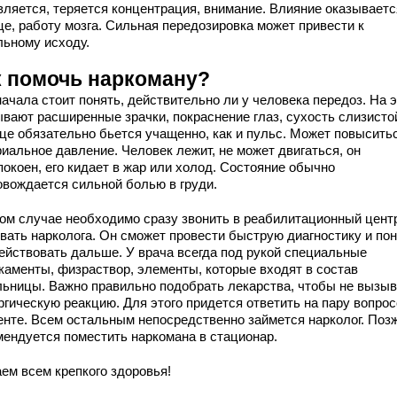
вляется, теряется концентрация, внимание. Влияние оказываетс
це, работу мозга. Сильная передозировка может привести к
льному исходу.
к помочь наркоману?
ачала стоит понять, действительно ли у человека передоз. На 
ывают расширенные зрачки, покраснение глаз, сухость слизисто
це обязательно бьется учащенно, как и пульс. Может повысить
иальное давление. Человек лежит, не может двигаться, он
покоен, его кидает в жар или холод. Состояние обычно
овождается сильной болью в груди.
ком случае необходимо сразу звонить в реабилитационный цент
вать нарколога. Он сможет провести быструю диагностику и пон
действовать дальше. У врача всегда под рукой специальные
каменты, физраствор, элементы, которые входят в состав
льницы. Важно правильно подобрать лекарства, чтобы не вызыв
ргическую реакцию. Для этого придется ответить на пару вопрос
енте. Всем остальным непосредственно займется нарколог. Поз
мендуется поместить наркомана в стационар.
ем всем крепкого здоровья!