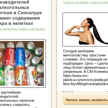
изводителей
Новости медицины
Новости ме
алкогольных
итков в Сингапуре
жают содержание
ара в напитках
ти медицины
Новости медицины
Сегодня разберём
ментопластику простыми
словами. Это операция на
подбородке. Цель – сдела
лицо более гармоничным 
уверенным. В СМ-Клиника
https://www.sm-
plastica.ru/services/podtyaz
litsa-feyslifting/mentoplastika/
 крупнейших
зводителей
Читать запись полност
лкогольных напитков
асились сократить