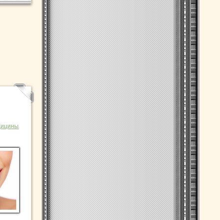
дицины