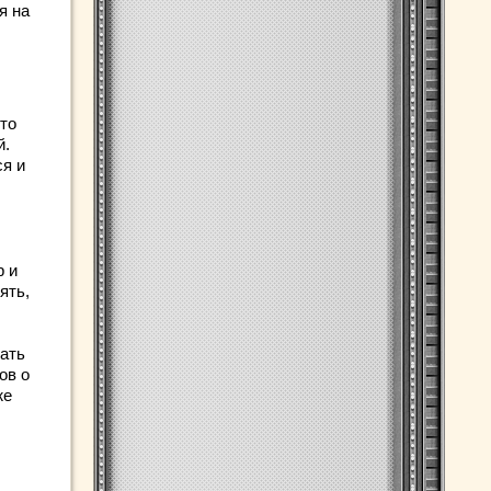
я на
это
й.
ся и
р и
ять,
ать
ов о
же