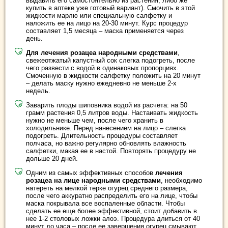
выдавить его самостоятельно из растения, либо же
купить в аптеке уже готовый вариант). Смочить в этой
жидкости марлю или специальную салфетку и
наложить ее на лицо на 20-30 минут. Курс процедур
составляет 1,5 месяца – маска применяется через
день.
Для лечения розацеа народными средствами
,
свежеотжатый капустный сок слегка подогреть, после
чего развести с водой в одинаковых пропорциях.
Смоченную в жидкости салфетку положить на 20 минут
– делать маску нужно ежедневно не меньше 2-х
недель.
Заварить плоды шиповника водой из расчета: на 50
грамм растения 0,5 литров воды. Настаивать жидкость
нужно не меньше чем, после чего хранить в
холодильнике. Перед нанесением на лицо – слегка
подогреть. Длительность процедуры составляет
полчаса, но важно регулярно обновлять влажность
салфетки, макая ее в настой. Повторять процедуру не
дольше 20 дней.
Одним из самых эффективных способов
лечения
розацеа на лице народными средствами
, необходимо
натереть на мелкой терке огурец среднего размера,
после чего аккуратно распределить его на лице, чтобы
маска покрывала все воспаленные области. Чтобы
сделать ее еще более эффективной, стоит добавить в
нее 1-2 столовых ложки алоэ. Процедура длиться от 40
минут до часа – после ее завершения огурец смывают