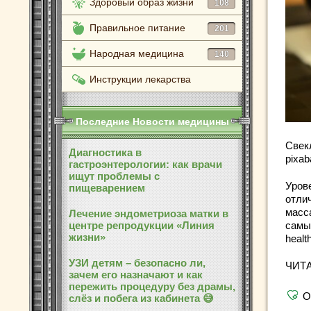
Здоровый образ жизни
108
Правильное питание
201
Народная медицина
140
Инструкции лекарства
Последние Новости медицины
Свек
Диагностика в
pixa
гастроэнтерологии: как врачи
ищут проблемы с
Уров
пищеварением
отли
масс
Лечение эндометриоза матки в
самы
центре репродукции «Линия
жизни»
health
УЗИ детям – безопасно ли,
ЧИТ
зачем его назначают и как
пережить процедуру без драмы,
О
слёз и побега из кабинета 😅