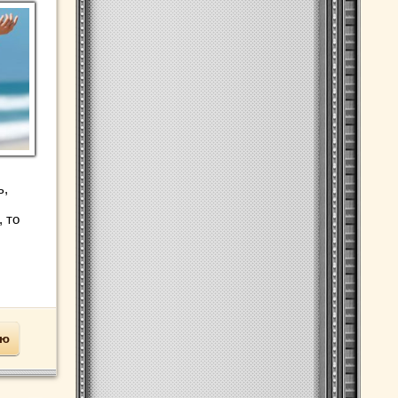
ь,
 то
ью