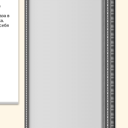
з
аза в
а.
 себя