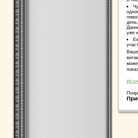
Чу
одног
гемог
день,
Данн
уже 
Еж
учас
Ваше
вита
може
пока
Исто
Понр
При