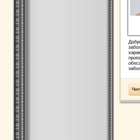
Добр
забо
харак
пропа
обес
забол
Чит