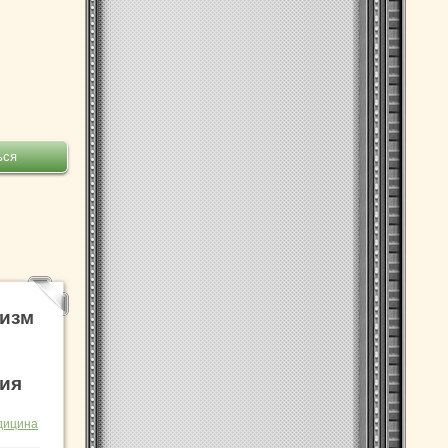
низм
ния
дицина