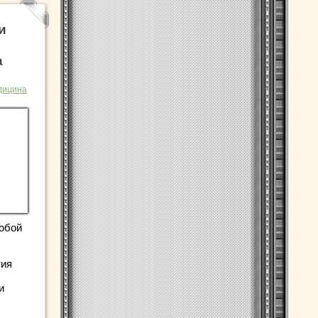
и
а
дицина
обой
тия
и