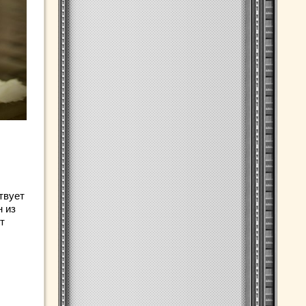
твует
н из
т