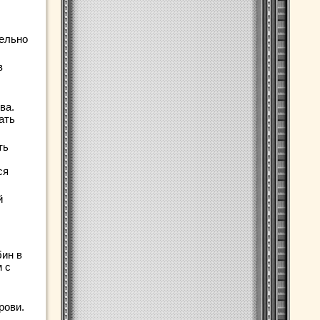
тельно
в
ва.
ать
ть
ся
й
бин в
м с
рови.