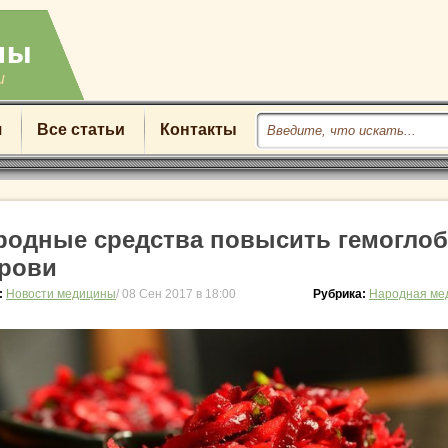
u
я
Все статьи
Контакты
родные средства повысить гемогло
крови
:
Новости медицины
/ 08 Сен 2017 в 18:00
Рубрика:
Народная ме