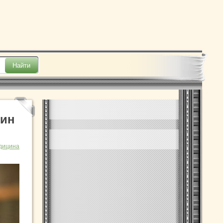
бин
дицина