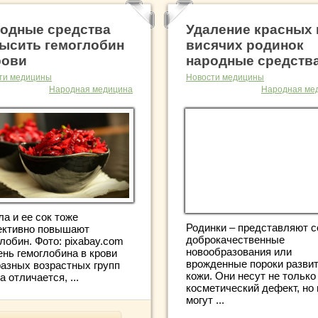
одные средства
Удаление красных 
ысить гемоглобин
висячих родинок
рови
народные средств
ти медицины
Новости медицины
Народная медицина
Народная ме
а и ее сок тоже
Родинки – представляют с
ктивно повышают
доброкачественные
лобин. Фото: pixabay.com
новообразования или
ень гемоглобина в крови
врожденные пороки разви
разных возрастных групп
кожи. Они несут не только
а отличается, ...
косметический дефект, но 
могут ...