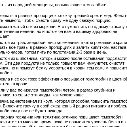
пты из народной медицины, повышающие гемоглобин:
ешать в равных пропорциях клюкву, грецкий орех и мед. Жела
ть немного, чтобы съесть сразу же одну свежую порцию.
ежеотжатый сок из моркови. Его нужно пить по одному стакану 
в течение недели, но и потом он вам и вашему здоровью не
шает.
стой из трав: зверобой, листья ежевики, цветы ромашки и крапи
ать все травы в равных пропорциях и залить кипятком, настаив
лько часов, потом пить по полстакана 2-3 раза в день.
стой из шиповника, который можно после остывания подсласти
м. Эти два продукта не только повысят вам иммунитет, очистят
чник, но и помогут белку усвоиться в крови, тем самым повысит
глобин.
екла и ее сок тоже эффективно повышают гемоглобин и цветно
атель в крови.
ли у вас понизился гемоглобин летом, в разгар клубники и
ники, то ешьте эти ягоды, как можно чаще.
ечка единственная из круп, которая способна повысить гемогло
и. Включите гречку в свой ежедневный рацион питания и пробле
лобином у вас не будет никогда.
варная говядина или телятина отлично повышают гемоглобин,
очтите это мясо на время, пока не повысится уровень белка в к
следствие кушайте говядину хотя бы один-два раза в неделю.