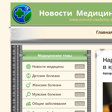
www.novosti-mediciny.r
Главна
Медицинские темы
На
в 
Новости медицины
1877
Автор
Детские болезни
216
Женские болезни
215
Мужские болезни
101
Общие заболевания
1782