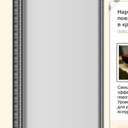
Нар
пов
в к
Новос
Свекл
эффе
гемог
Уров
для 
всегд