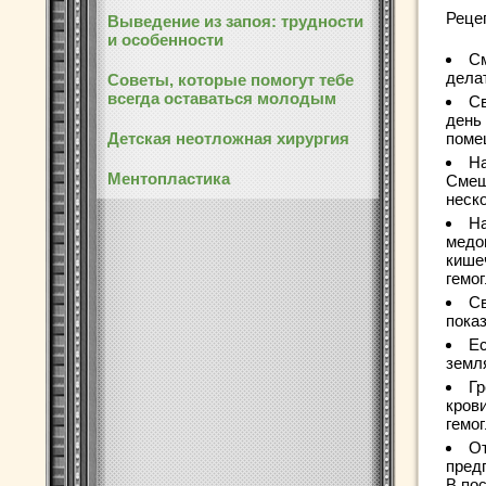
Реце
Выведение из запоя: трудности
и особенности
См
дела
Советы, которые помогут тебе
всегда оставаться молодым
Св
день 
поме
Детская неотложная хирургия
На
Ментопластика
Смеш
неско
На
медо
кише
гемо
Св
показ
Ес
земля
Гр
кров
гемог
От
предп
В по