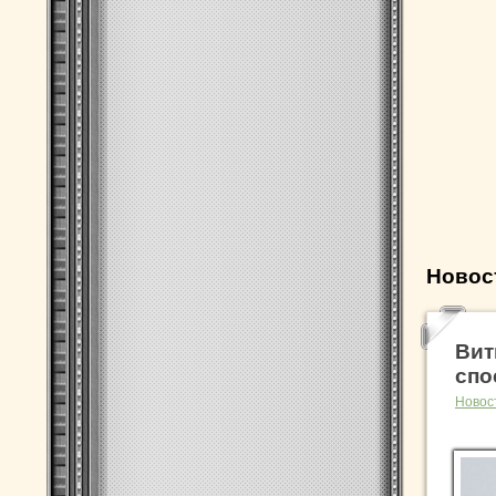
Новос
Вит
спо
Новос