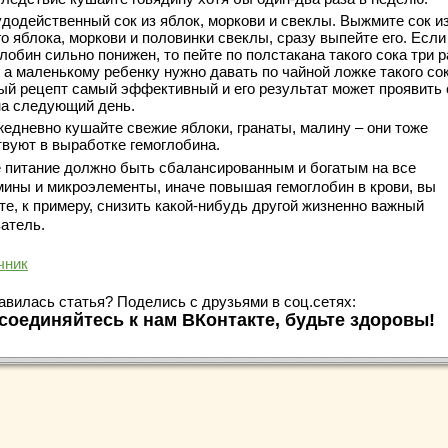
додейственный сок из яблок, моркови и свеклы. Выжмите сок и
о яблока, моркови и половинки свеклы, сразу выпейте его. Если
лобин сильно понижен, то пейте по полстакана такого сока три р
 а маленькому ребенку нужно давать по чайной ложке такого сок
ый рецепт самый эффективный и его результат может проявить
на следующий день.
едневно кушайте свежие яблоки, гранаты, малину – они тоже
твуют в выработке гемоглобина.
 питание должно быть сбалансированным и богатым на все
мины и микроэлементы, иначе повышая гемоглобин в крови, вы
те, к примеру, снизить какой-нибудь другой жизненно важный
затель.
чник
авилась статья? Поделись с друзьями в соц.сетях:
соединяйтесь к нам ВКонтакте, будьте здоровы!