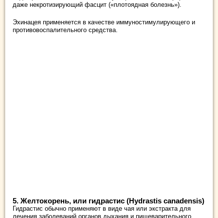
даже некротизирующий фасцит («плотоядная болезнь»).
Эхинацея применяется в качестве иммуностимулирующего и
противовоспалительного средства.
5. Желтокорень, или гидрастис (Hydrastis canadensis)
Гидрастис обычно применяют в виде чая или экстракта для
лечения заболеваний органов дыхания и пищеварительного