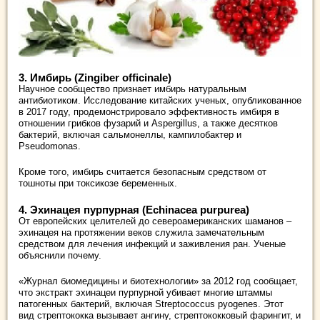
3. Имбирь (Zingiber officinale)
Научное сообщество признает имбирь натуральным
антибиотиком. Исследование китайских ученых, опубликованное
в 2017 году, продемонстрировало эффективность имбиря в
отношении грибков фузарий и Aspergillus, а также десятков
бактерий, включая сальмонеллы, кампилобактер и
Pseudomonas.
Кроме того, имбирь считается безопасным средством от
тошноты при токсикозе беременных.
4. Эхинацея пурпурная (Echinacea purpurea)
От европейских целителей до североамериканских шаманов –
эхинацея на протяжении веков служила замечательным
средством для лечения инфекций и заживления ран. Ученые
объяснили почему.
«Журнал биомедицины и биотехнологии» за 2012 год сообщает,
что экстракт эхинацеи пурпурной убивает многие штаммы
патогенных бактерий, включая Streptococcus pyogenes. Этот
вид стрептококка вызывает ангину, стрептококковый фарингит, и