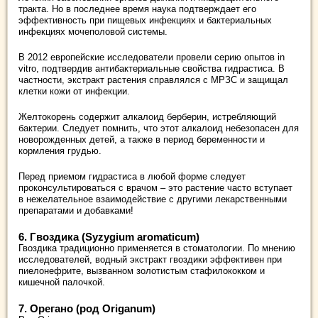
тракта. Но в последнее время наука подтверждает его
эффективность при пищевых инфекциях и бактериальных
инфекциях мочеполовой системы.
В 2012 европейские исследователи провели серию опытов in
vitro, подтвердив антибактериальные свойства гидрастиса. В
частности, экстракт растения справлялся с МРЗС и защищал
клетки кожи от инфекции.
Желтокорень содержит алкалоид берберин, истребляющий
бактерии. Следует помнить, что этот алкалоид небезопасен для
новорожденных детей, а также в период беременности и
кормления грудью.
Перед приемом гидрастиса в любой форме следует
проконсультироваться с врачом – это растение часто вступает
в нежелательное взаимодействие с другими лекарственными
препаратами и добавками!
6. Гвоздика (Syzygium aromaticum)
Гвоздика традиционно применяется в стоматологии. По мнению
исследователей, водный экстракт гвоздики эффективен при
пиелонефрите, вызванном золотистым стафилококком и
кишечной палочкой.
7. Орегано (род Origanum)