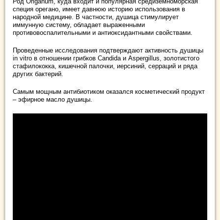
Род Origanum, куда входит и популярная средиземноморская
специя орегано, имеет давнюю историю использования в
народной медицине. В частности, душица стимулирует
иммунную систему, обладает выраженными
противовоспалительными и антиоксидантными свойствами.
Проведенные исследования подтверждают активность душицы
in vitro в отношении грибков Candida и Aspergillus, золотистого
стафилококка, кишечной палочки, иерсиний, серраций и ряда
других бактерий.
Самым мощным антибиотиком оказался косметический продукт
– эфирное масло душицы.