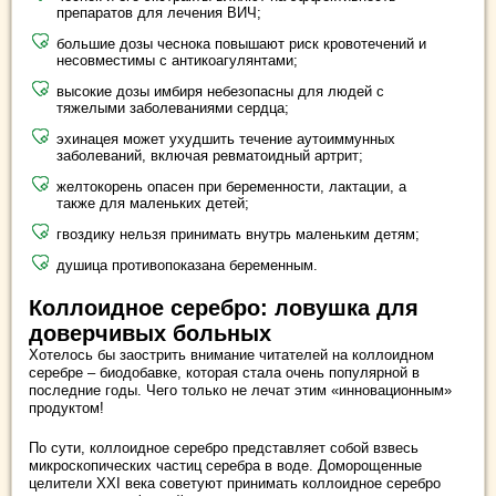
препаратов для лечения ВИЧ;
большие дозы чеснока повышают риск кровотечений и
несовместимы с антикоагулянтами;
высокие дозы имбиря небезопасны для людей с
тяжелыми заболеваниями сердца;
эхинацея может ухудшить течение аутоиммунных
заболеваний, включая ревматоидный артрит;
желтокорень опасен при беременности, лактации, а
также для маленьких детей;
гвоздику нельзя принимать внутрь маленьким детям;
душица противопоказана беременным.
Коллоидное серебро: ловушка для
доверчивых больных
Хотелось бы заострить внимание читателей на коллоидном
серебре – биодобавке, которая стала очень популярной в
последние годы. Чего только не лечат этим «инновационным»
продуктом!
По сути, коллоидное серебро представляет собой взвесь
микроскопических частиц серебра в воде. Доморощенные
целители XXI века советуют принимать коллоидное серебро