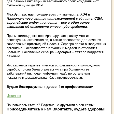
для лечения инфекций всевозможного происхождения – от
бубонной чумы до ВИЧ.
Между тем, настоящие врачи – эксперты FDA и
Национального центра интегративной медицины США,
европейские инфекционисты – все в один голос
заявляют об опасности этого чудо-средства.
Прием коллоидного серебра нарушает работу многих
рецептурных антибиотиков, а также препаратов для лечения
заболеваний щитовидной железы. Серебро плохо выводится из
организма, накапливается в тканях и медленно отравляет
больных. Накопление серебра –
аргирия
– тяжело поддается
лечению.
Что касается терапевтической эффективности коллоидного
серебра, то она была опровергнута при большинстве
заболеваний (включая инфекции глаз), по остальным
показаниям доказательная база противоречивая.
Будьте благоразумны и доверяйте профессионалам!
Источник
Понравилась статья? Поделись с друзьями в соц.сетях:
Присоединяйтесь к нам ВКонтакте, будьте здоровы!