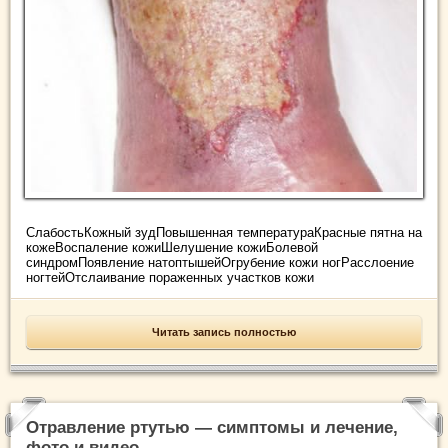
СлабостьКожный зудПовышенная температураКрасные пятна на
кожеВоспаление кожиШелушение кожиБолевой
синдромПоявление натоптышейОгрубение кожи ногРасслоение
ногтейОтслаивание пораженных участков кожи
Читать запись полностью
Отравление ртутью — симптомы и лечение,
фото и видео