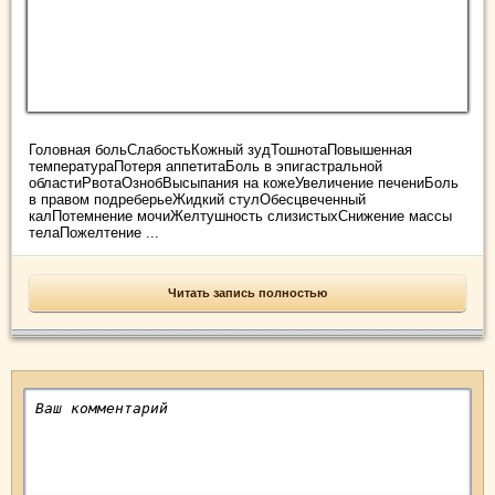
Головная больСлабостьКожный зудТошнотаПовышенная
температураПотеря аппетитаБоль в эпигастральной
областиРвотаОзнобВысыпания на кожеУвеличение печениБоль
в правом подреберьеЖидкий стулОбесцвеченный
калПотемнение мочиЖелтушность слизистыхСнижение массы
телаПожелтение ...
Читать запись полностью