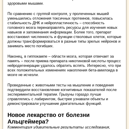
здоровыми мышами.
По сравнению с группой контроля, у пролеченных мышей
уменьшились отложения токсичных протеинов, повысилась
стабильность ДНК и нейропластичность – способность
головного мозга перенаправлять ресурсы для изучения новых
навыков и запоминания информации. Более того, препарат
восстановил численность и функции стволовых клеток, которые
должны трансформироваться в разные типы зрелых нейронов и
занимать место погибших.
Наконец, в гиппокампе – области мозга, которая отвечает за
память – после приема препарата никотиновой кислоты процесс
нейродегенерации удалось обратить вспять. Интересно, что при
всех положительных изменениях накопления бета-амилоида в
мозге не исчезли.
Проведенные с животными тесты на мышление и поведения
подтвердили восстановление когнитивных показателей после
экспериментальной терапии. Грызуны гораздо лучше
справлялись с лабиринтом, быстрее узнавали объекты и
демонстрировали улучшение двигательных функций.
Новое лекарство от болезни
Альцгеймера?
Комментируя удивительные результаты исследования,