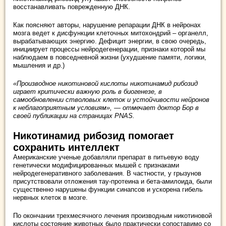
восстанавливать поврежденную ДНК.
Как поясняют авторы, нарушение репарации ДНК в нейронах
мозга ведет к дисфункции клеточных митохондрий – органелл,
вырабатывающих энергию. Дефицит энергии, в свою очередь,
инициирует процессы нейродегенерации, признаки которой мы
наблюдаем в повседневной жизни (ухудшение памяти, логики,
мышления и др.)
«Производное никотиновой кислоты никотинамид рибозид
играет критически важную роль в биогенезе, в
самообновлении стволовых клеток и устойчивости нейронов
к неблагоприятным условиям», — отмечает доктор Бор в
своей публикации на страницах PNAS.
Никотинамид рибозид помогает
сохранить интеллект
Американские ученые добавляли препарат в питьевую воду
генетически модифицированных мышей с признаками
нейродегенеративного заболевания. В частности, у грызунов
присутствовали отложения тау-протеина и бета-амилоида, были
существенно нарушены функции синапсов и ускорена гибель
нервных клеток в мозге.
По окончании трехмесячного лечения производным никотиновой
кислоты состояние животных было практически сопоставимо со