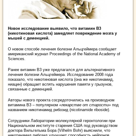
Новое исследование выявило, что витамин В3
(никотиновая кислота) замедляет повреждение мозга у
мышей с деменцией.
О новом способе лечения болезни Альцгеймера сообщает
американский журнал Proceedings of the National Academy of
Sciences.
Ранее витамин В3 уже предлагался для альтернативного
лечения болезни Альцгеймера. Исследование 2008 года
показало, что никотиновая кислота (она же никотинамид,
ниацин) обращает вспять нарушения памяти у грызунов,
связанные с деменцией.
Авторы нового проекта сосредоточились на производном
витамина В3 – популярном
«лекарстве от старости»
под
названием никотинамид рибозид (nicotinamide riboside).
Сотрудники Лаборатории молекулярной геронтологии при
Национальном институте старения США под руководством
доктора Вильгельма Бора (Vilhelm Bohr) выяснили, что
никотинамид рибозид улучшает способность нейронов