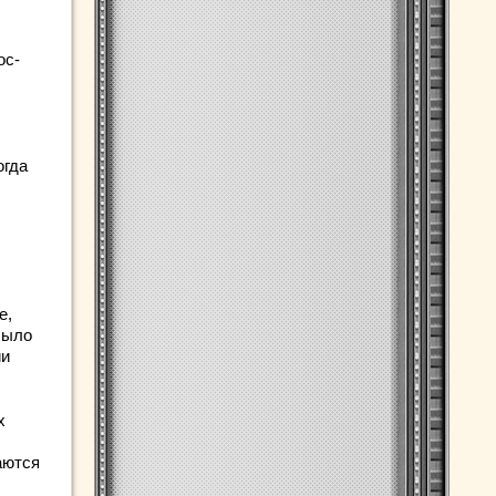
ос-
огда
е,
было
ии
х
аются