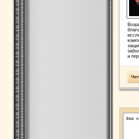
Возр
благ
иссл
комп
защи
забо
и пер
Чит