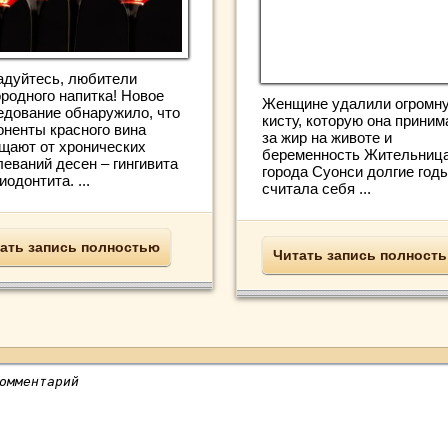
адуйтесь, любители
ородного напитка! Новое
Женщине удалили огромн
едование обнаружило, что
кисту, которую она приним
оненты красного вина
за жир на животе и
щают от хронических
беременность Жительниц
леваний десен – гингивита
города Суонси долгие год
иодонтита. ...
считала себя ...
ать запись полностью
Читать запись полност