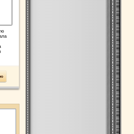
ую
ала
а
ы
ью