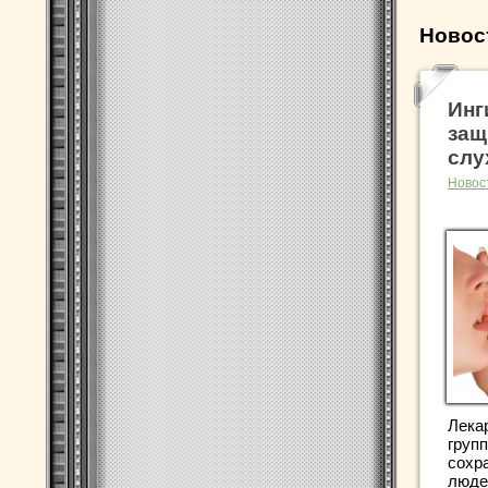
Новос
Инг
защ
слу
Новос
Лека
груп
сохр
люде