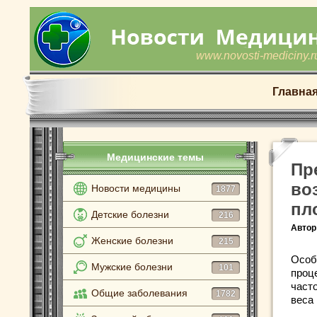
www.novosti-mediciny.r
Главна
Медицинские темы
Пр
во
Новости медицины
1877
пл
Детские болезни
216
Автор
Женские болезни
215
Особ
Мужские болезни
101
проц
част
Общие заболевания
1782
веса