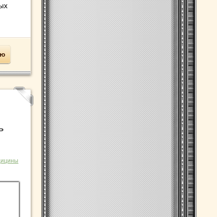
ных
ью
ь
дицины