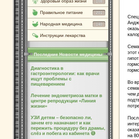
Здоровый образ жизни
108
Правильное питание
201
Спец
Андж
Народная медицина
140
оказ
калор
Инструкции лекарства
Сема
этот
Последние Новости медицины
гипот
горм
Диагностика в
горм
гастроэнтерологии: как врачи
ищут проблемы с
Во в
пищеварением
сема
чем 
Лечение эндометриоза матки в
подт
центре репродукции «Линия
потр
жизни»
УЗИ детям – безопасно ли,
Посл
зачем его назначают и как
интер
пережить процедуру без драмы,
оказ
слёз и побега из кабинета 😅
на 8