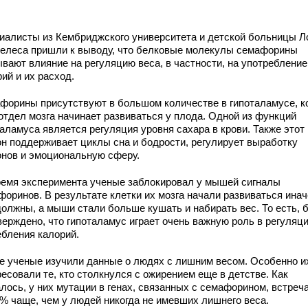
иалисты из Кембриджского университета и детской больницы Л
елеса пришли к выводу, что белковые молекулы семафорины
ывают влияние на регуляцию веса, в частности, на употребление
ий и их расход.
форины присутствуют в большом количестве в гипоталамусе, к
 отдел мозга начинает развиваться у плода. Одной из функций
аламуса является регуляция уровня сахара в крови. Также этот
он поддерживает циклы сна и бодрости, регулирует выработку
онов и эмоциональную сферу.
ремя эксперимента ученые заблокировал у мышей сигналы
форинов. В результате клетки их мозга начали развиваться инач
должны, а мыши стали больше кушать и набирать вес. То есть, 
верждено, что гипоталамус играет очень важную роль в регуляц
ебления калорий.
е ученые изучили данные о людях с лишним весом. Особенно и
есовали те, кто столкнулся с ожирением еще в детстве. Как
алось, у них мутации в генах, связанных с семафорином, встреч
0% чаще, чем у людей никогда не имевших лишнего веса.