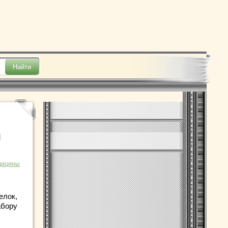
я
дицины
елок,
абору