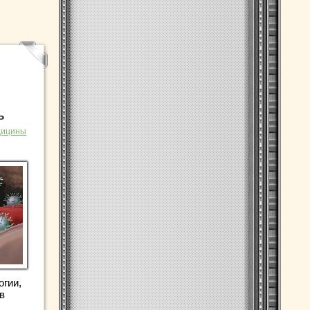
ь
дицины
огии,
в