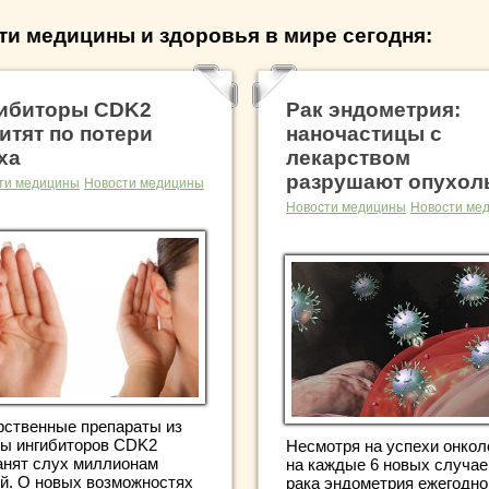
ти медицины и здоровья в мире сегодня:
ибиторы CDK2
Рак эндометрия:
итят по потери
наночастицы с
ха
лекарством
разрушают опухол
ти медицины
Новости медицины
Новости медицины
Новости ме
рственные препараты из
пы ингибиторов CDK2
Несмотря на успехи онкол
анят слух миллионам
на каждые 6 новых случае
й. О новых возможностях
рака эндометрия ежегодно