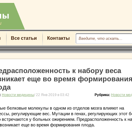
u
я
Все статьи
Контакты
едрасположенность к набору веса
зникает еще во время формировани
ода
:
Новости медицины
/ 22 Янв 2019 в 03:42
Рубрика:
Новости ме
ые белковые молекулы в одном из отделов мозга влияют на
ессы, регулирующие вес. Мутации в генах, регулирующих этот б
о встречаются у больных ожирением. Предрасположенность к н
 возникает еще во время формирования плода.