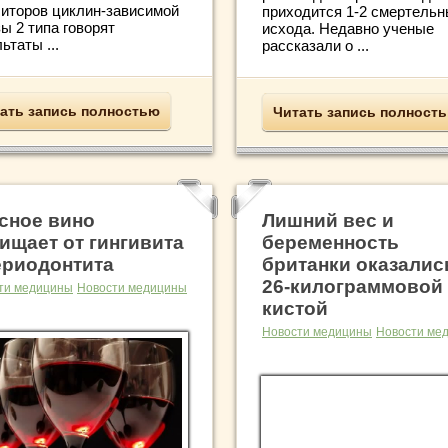
биторов циклин-зависимой
приходится 1-2 смертель
ы 2 типа говорят
исхода. Недавно ученые
ьтаты ...
рассказали о ...
ать запись полностью
Читать запись полност
сное вино
Лишний вес и
ищает от гингивита
беременность
ериодонтита
британки оказалис
26-килограммовой
ти медицины
Новости медицины
кистой
Новости медицины
Новости ме