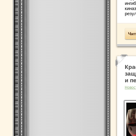
инги
киназ
резул
Чит
Кра
защ
и п
Новос