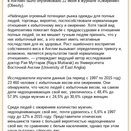
в Англии» было опубликовано 22 июня в журнале «Ожирение»
(Obesity).
«Наблюдая огромный потенциал рынка одежды для полных
людей, торговцы, вероятно, поспособствовали нормализации
отношения к избыточному весу и ожирению. Хотя такой вид
бодипозитива помогает борьбе с предрассудками в отношении
полных людей, он же мешает тучным людям признать, что у
них избыточный вес, а это может иметь негативные
последствия для их здоровья. Рост ошибочного восприятия
собственного веса в Англии вызывает определенную тревогу и,
возможно, является результатом такой нормализации
отношения», — утверждает ведущий автор исследования
доктор Рая Муттарак (Raya Muttarak) из Университета
Восточной Англии (University of East Anglia).
Исследователи изучили данные (за период с 1997 по 2015 год)
23 460 человек с избыточным весом или ожирением. Они
обнаружили, что число людей с избыточным весом, на самом
деле недооценивающих свой вес, увеличилось с 48,4% до
57,9% среди мужчин и с 24,5% до 30,6% среди женщин.
Среди людей с ожирением количество мужчин,
недооценивающих свой вес, почти удвоилось с 6,6% в 1997
году до 12% в 2015 году. Представители этнических
меньшинств также с большей вероятностью недооценивали
свой вес по сравнению с белым населением, однако при этом
чаще пытались сбросить вес.