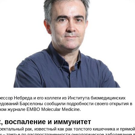
ессор Небреда и его коллеги из Института биомедицинских
едований Барселоны сообщили подробности своего открытия в
ном журнале EMBO Molecular Medicine.
к, воспаление и иммунитет
ректальный рак, известный как рак толстого кишечника и прямой
и – третье по распространенности онкологическое заболевание 