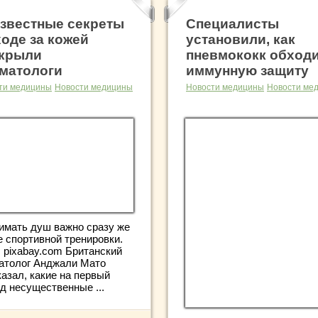
звестные секреты
Специалисты
ходе за кожей
установили, как
крыли
пневмококк обход
матологи
иммунную защиту
ти медицины
Новости медицины
Новости медицины
Новости ме
имать душ важно сразу же
е спортивной тренировки.
: pixabay.com Британский
атолог Анджали Мато
азал, какие на первый
д несущественные ...