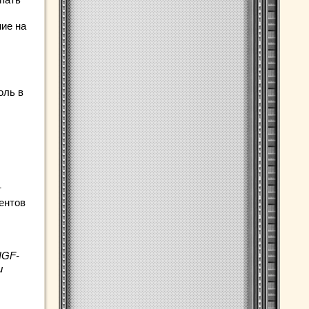
ние на
оль в
т
ентов
IGF-
и