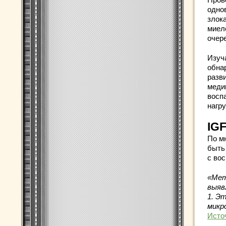
одно
злок
миел
очер
Изуч
обна
разв
меди
восп
нагру
IGF
По м
быть
с во
«Мет
выяв
1. Э
микр
Исто