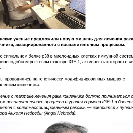
нские ученые предложили новую мишень для лечения рак
чника, ассоциированного с воспалительным процессом.
 о сигнальном белке р38 в миелоидных клетках иммунной систе
линоподобном ростовом факторе IGF-1, активность которого свя
.
ы проводились на генетически модифицированных мышах с
алением кишечника.
ение о тактике лечения рака кишечника должно приниматься 
ом воспалительного процесса и уровня гормона IGF-1 в биопт
ентов с колит-ассоциированным раком», — говорится к публи
ора Анхеля Небреды (Angel Nebreda).