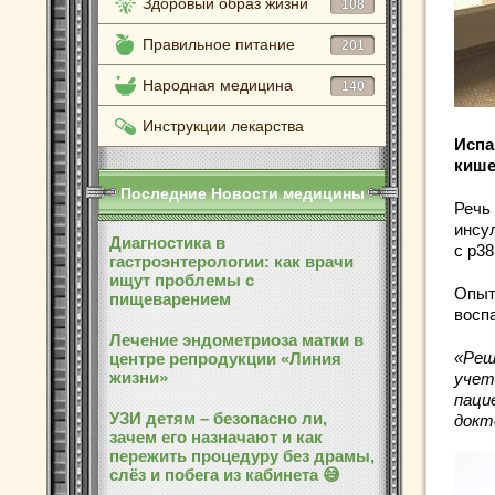
Здоровый образ жизни
108
Правильное питание
201
Народная медицина
140
Инструкции лекарства
Испа
кише
Последние Новости медицины
Речь
инсу
Диагностика в
с р38
гастроэнтерологии: как врачи
ищут проблемы с
Опыт
пищеварением
восп
Лечение эндометриоза матки в
«Реш
центре репродукции «Линия
жизни»
учет
паци
УЗИ детям – безопасно ли,
докт
зачем его назначают и как
пережить процедуру без драмы,
слёз и побега из кабинета 😅