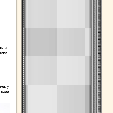
а
мы и
зана
с
ате у
кации