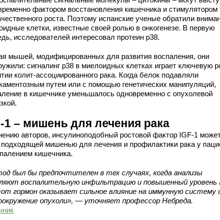
временно фактором восстановления кишечника и стимулятором
ачественного роста. Поэтому испанские ученые обратили внима
оидные клетки, известные своей ролью в онкогенезе. В первую
едь, исследователей интересовал протеин р38.
ая мышей, модифицированных для развития воспаления, они
ружили: сигналинг p38 в миелоидных клетках играет ключевую р
итии колит-ассоциированного рака. Когда белок подавляли
каментозным путем или с помощью генетических манипуляций,
аление в кишечнике уменьшалось одновременно с опухолевой
зкой.
-1 – мишень для лечения рака
нению авторов, инсулиноподобный ростовой фактор IGF-1 може
 подходящей мишенью для лечения и профилактики рака у паци
спалением кишечника.
од был бы предпочтителен в тех случаях, когда анализы
ляют воспалительную инфильтрацию и повышенный уровень 
тот гормон оказывает сильное влияние на иммунную систему 
оокружение опухоли», — уточняет профессор Небреда.
чник