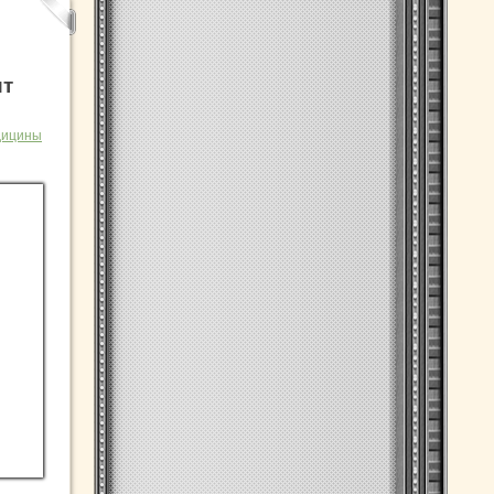
ит
дицины