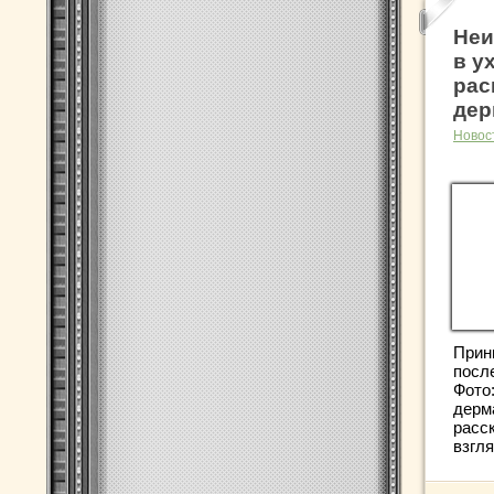
Неи
в у
рас
дер
Новос
Прин
посл
Фото
дерм
расск
взгля