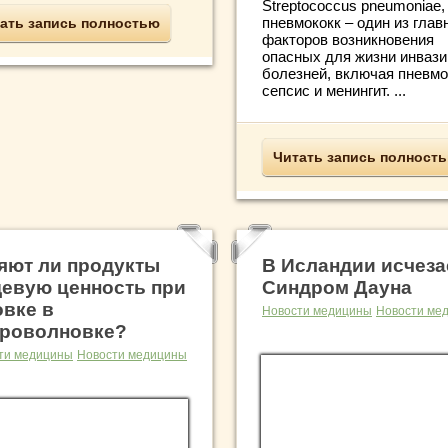
Streptococcus pneumoniae,
пневмококк – один из глав
ать запись полностью
факторов возникновения
опасных для жизни инваз
болезней, включая пневмо
сепсис и менингит. ...
Читать запись полност
яют ли продукты
В Исландии исчеза
евую ценность при
Синдром Дауна
овке в
Новости медицины
Новости ме
роволновке?
ти медицины
Новости медицины