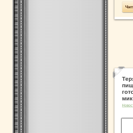
Чит
Тер
пищ
гот
мик
Новос