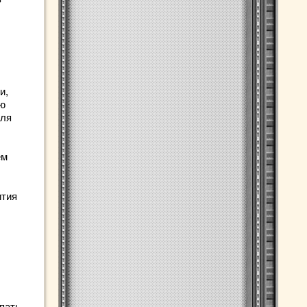
и,
юю
для
ем
ития
пать