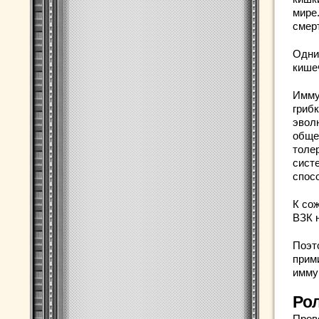
мире
смерт
Одни
кише
Имму
гриб
эвол
обще
толе
сист
спос
К со
ВЗК 
Поэт
прим
имму
Ро
Пров