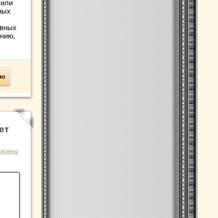
 или
ных
ивных
нию,
ью
ет
дицины