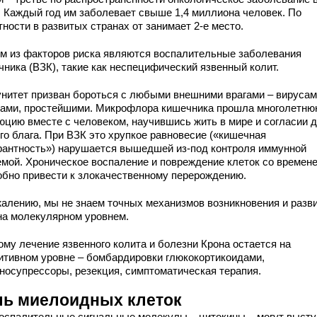
. Каждый год им заболевает свыше 1,4 миллиона человек. По
ности в развитых странах от занимает 2-е место.
м из факторов риска являются воспалительные заболевания
чника (ВЗК), такие как неспецифический язвенный колит.
нитет призван бороться с любыми внешними врагами – вирусам
ками, простейшими. Микрофлора кишечника прошла многолетн
юцию вместе с человеком, научившись жить в мире и согласии 
го блага. При ВЗК это хрупкое равновесие («кишечная
рантность») нарушается вышедшей из-под контроля иммунной
емой. Хроническое воспаление и повреждение клеток со времен
обно привести к злокачественному перерождению.
жалению, мы не знаем точных механизмов возникновения и разв
на молекулярном уровнем.
ому лечение язвенного колита и болезни Крона остается на
итивном уровне – бомбардировки глюкокортикоидами,
носупрессоры, резекция, симптоматическая терапия.
ль миелоидных клеток
оспалительные сигнальные молекулы – цитокины – могут высту