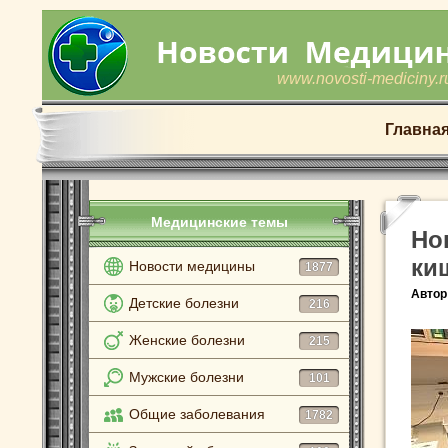
www.novosti-mediciny.r
Главна
Медицинские темы
Но
ки
Новости медицины
1877
Автор
Детские болезни
216
Женские болезни
215
Мужские болезни
101
Общие заболевания
1782