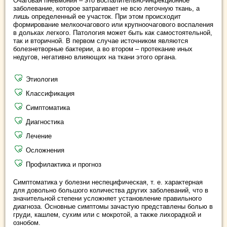
Очаговая пневмония – это воспалительно-инфекционное
заболевание, которое затрагивает не всю легочную ткань, а
лишь определенный ее участок. При этом происходит
формирование мелкоочагового или крупноочагового воспаления
в дольках легкого. Патология может быть как самостоятельной,
так и вторичной. В первом случае источником являются
болезнетворные бактерии, а во втором – протекание иных
недугов, негативно влияющих на ткани этого органа.
Этиология
Классификация
Симптоматика
Диагностика
Лечение
Осложнения
Профилактика и прогноз
Симптоматика у болезни неспецифическая, т. е. характерная
для довольно большого количества других заболеваний, что в
значительной степени усложняет установление правильного
диагноза. Основные симптомы зачастую представлены болью в
груди, кашлем, сухим или с мокротой, а также лихорадкой и
ознобом.