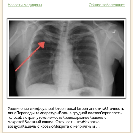
Новости медицины
Общие заболевания
Увеличение лимфоузловПотеря весаПотеря аппетитаОтечность
лицаПерепады температурыБоль в грудной клеткеОхриплость
голосаБыстрая утомляемостьКровохарканьеКашель с
мокротойВлажный кашельОтечность шеиНехватка
воздухаКашель с кровьюМокрота с неприятным ...