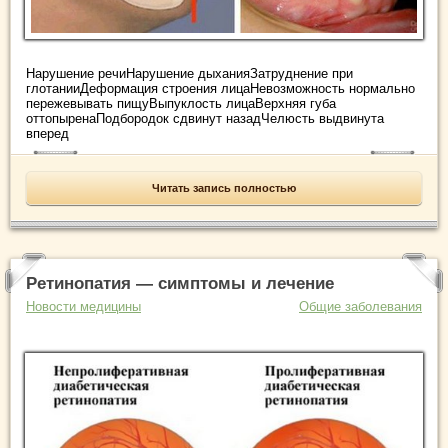
Нарушение речиНарушение дыханияЗатруднение при
глотанииДеформация строения лицаНевозможность нормально
пережевывать пищуВыпуклость лицаВерхняя губа
оттопыренаПодбородок сдвинут назадЧелюсть выдвинута
вперед
Читать запись полностью
Ретинопатия — симптомы и лечение
Новости медицины
Общие заболевания