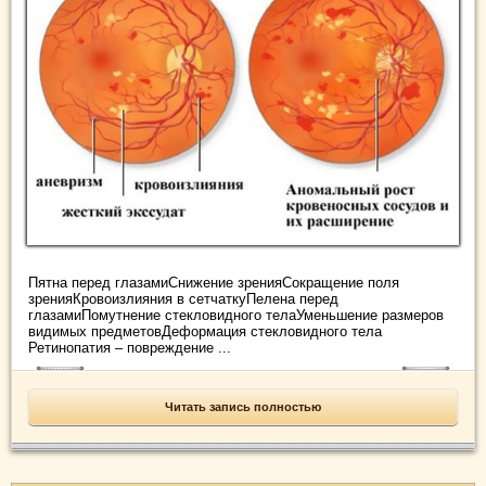
Пятна перед глазамиСнижение зренияСокращение поля
зренияКровоизлияния в сетчаткуПелена перед
глазамиПомутнение стекловидного телаУменьшение размеров
видимых предметовДеформация стекловидного тела
Ретинопатия – повреждение ...
Читать запись полностью