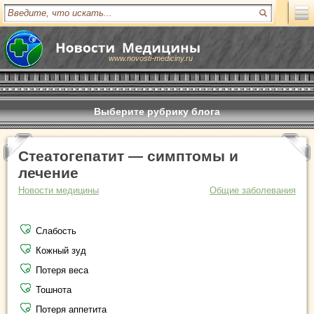
www.novosti-mediciny.ru
Выберите рубрику блога
Стеатогепатит — симптомы и
лечение
Новости медицины
Общие заболевания
Слабость
Кожный зуд
Потеря веса
Тошнота
Потеря аппетита