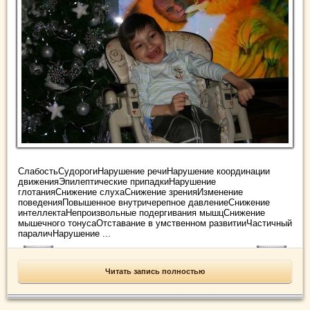
СлабостьСудорогиНарушение речиНарушение координации
движенияЭпилептические припадкиНарушение
глотанияСнижение слухаСнижение зренияИзменение
поведенияПовышенное внутричерепное давлениеСнижение
интеллектаНепроизвольные подергивания мышцСнижение
мышечного тонусаОтставание в умственном развитииЧастичный
параличНарушение ...
Читать запись полностью