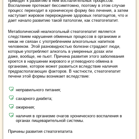
приводит к развитию в нем воспалительных процессов.
Воспаление протекает бессимптомно, поэтому в этом случае
процесс переходит в хроническую форму без лечения, а затем
наступает жировое перерождение здоровых гепатоцитов, что и
дает начало развитию такой патологии, как стеатогепатит.
Метаболический неалкогольный стеатогепатит является
следствием нарушения обменных процессов в организме и
никак не связан с употреблением алкогольных напитков
человеком. Этой разновидностью болезни страдают люди,
которые употребляют алкоголь в умеренных дозах или
даже, вообще, не пьют. Причина развития этого заболевания
кроется в нарушении жирового и углеводного обмена в
организме, которое может развиться вследствие наличия
предрасполагающих факторов. В частности, стеатогепатит
печени этой формы возникает вследствие:
неправильного питания;
сахарного диабета;
ожирения;
наличия в организме очагов хронического воспаления в
органах пищеварительной системы.
Причины развития стеатогепатита