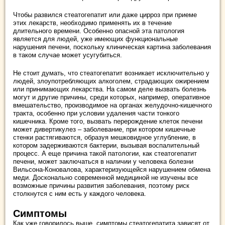
Чтобы развился стеатогепатит или даже цирроз при приеме
этих лекарств, необходимо применять их в течение
длительного времени. Особенно опасной эта патология
является для людей, уже имеющих функциональные
нарушения печени, поскольку клиническая картина заболевания
в таком случае может усугубиться.
Не стоит думать, что стеатогепатит возникает исключительно у
людей, злоупотребляющих алкоголем, страдающих ожирением
или принимающих лекарства. На самом деле вызвать болезнь
могут и другие причины, среди которых, например, оперативное
вмешательство, производимое на органах желудочно-кишечного
тракта, особенно при условии удаления части тонкого
кишечника. Кроме того, вызвать перерождение клеток печени
может дивертикулез – заболевание, при котором кишечные
стенки растягиваются, образуя мешковидное углубление, в
котором задерживаются бактерии, вызывая воспалительный
процесс. А еще причина такой патологии, как стеатогепатит
печени, может заключаться в наличии у человека болезни
Вильсона-Коновалова, характеризующейся нарушением обмена
меди. Досконально современной медициной не изучены все
возможные причины развития заболевания, поэтому риск
столкнутся с ним есть у каждого человека.
Симптомы
Как уже говорилось выше, симптомы стеатогепатита зависят от