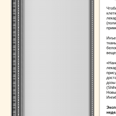
Чтоб
клет
лека
(поли
прим
Инъе
ткан
бело
веще
«Нан
лека
прис
дост
дозы
(Shih
Новы
Инги
Эксп
неде