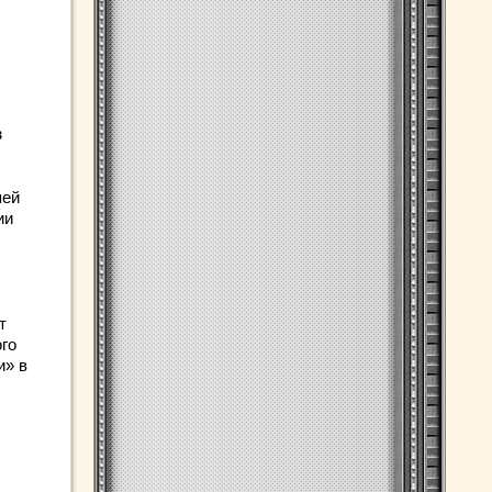
в
шей
ии
т
ого
и» в