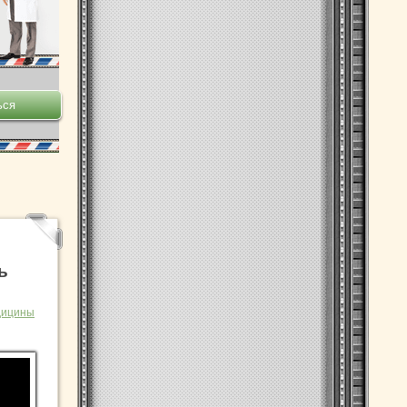
ь
дицины