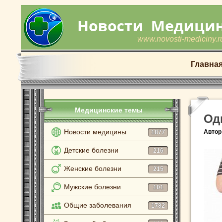
www.novosti-mediciny.r
Главна
Медицинские темы
Од
Новости медицины
Автор
1877
Детские болезни
216
Женские болезни
215
Мужские болезни
101
Общие заболевания
1782