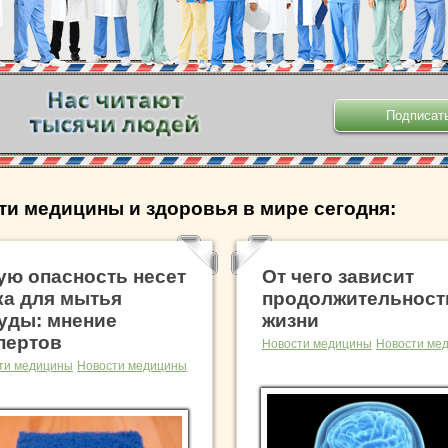
.
ти медицины и здоровья в мире сегодня:
ую опасность несет
От чего зависит
ка для мытья
продолжительност
уды: мнение
жизни
пертов
Новости медицины
Новости ме
ти медицины
Новости медицины