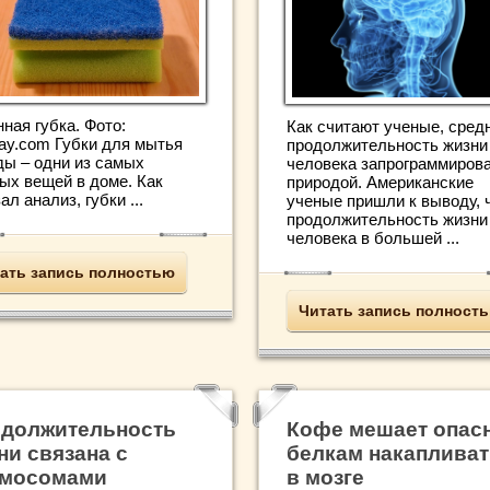
ная губка. Фото:
Как считают ученые, сред
bay.com Губки для мытья
продолжительность жизни
ды – одни из самых
человека запрограммиров
ных вещей в доме. Как
природой. Американские
ал анализ, губки ...
ученые пришли к выводу, 
продолжительность жизни
человека в большей ...
ать запись полностью
Читать запись полност
должительность
Кофе мешает опас
ни связана с
белкам накаплива
мосомами
в мозге