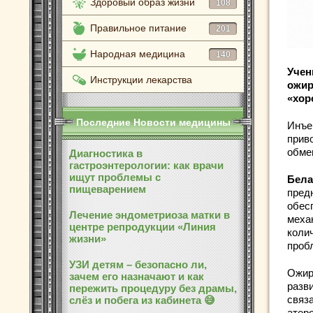
Здоровый образ жизни
108
Правильное питание
201
Народная медицина
140
Учен
Инструкции лекарства
ожир
«хор
Последние Новости медицины
Инъе
прив
обме
Диагностика в
гастроэнтерологии: как врачи
ищут проблемы с
Бела
пищеварением
пред
обес
Лечение эндометриоза матки в
меха
центре репродукции «Линия
коли
жизни»
проб
УЗИ детям – безопасно ли,
Ожир
зачем его назначают и как
разв
пережить процедуру без драмы,
связа
слёз и побега из кабинета 😅
атеро