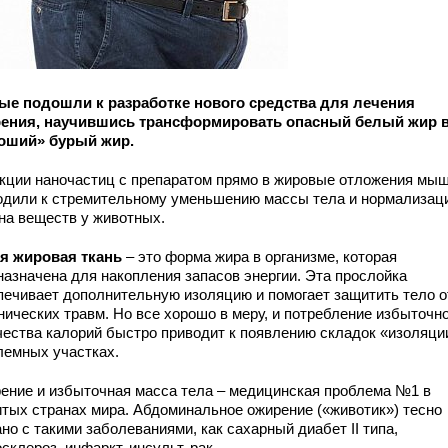
ые подошли к разработке нового средства для лечения
ения, научившись трансформировать опасный белый жир 
оший» бурый жир.
кции наночастиц с препаратом прямо в жировые отложения мы
одили к стремительному уменьшению массы тела и нормализац
на веществ у животных.
я жировая ткань
– это форма жира в организме, которая
назначена для накопления запасов энергии. Эта прослойка
печивает дополнительную изоляцию и помогает защитить тело о
нических травм. Но все хорошо в меру, и потребление избыточн
чества калорий быстро приводит к появлению складок «изоляци
лемных участках.
ение и избыточная масса тела – медицинская проблема №1 в
итых странах мира. Абдоминальное ожирение («животик») тесно
но с такими заболеваниями, как сахарный диабет II типа,
склероз, инфаркт, инсульт, рак.