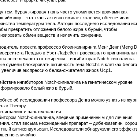
у тем, бурая жировая ткань часто упоминается врачами как
оший» жир – эта ткань активно сжигает калории, обеспечивая
оянство температуры тела. Авторы последнего исследования ис
обы превратить отложения белого жира в бурый, чтобы
визировать обмен веществ и излечить ожирение.
водитель проекта профессор биоинжиниринга Менг Денг (Meng D
ниверситета Пердью в Уэст-Лафейетт рассказал о принципиальн
 классе лекарств от ожирения – ингибиторах Notch-сигналинга.
ые сумели блокировать активность гена Notch1 в клетках белого
, увеличив экспрессию белка-сжигателя жиров Ucp1.
ействие ингибиторов Notch-сигналинга на генетическом уровне
сформировало белый жир в бурый.
обнее об исследовании профессора Денга можно узнать из жур
ular Therapy.
-сигналинг и нанотехнологии
битором Notch-сигналинга, впервые примененным для лечения
ения, стал весьма неожиданный препарат – дибензазепин, хоро
стный антиконвульсант. Исследователи обнаружили его эффект
ршенно случайно.