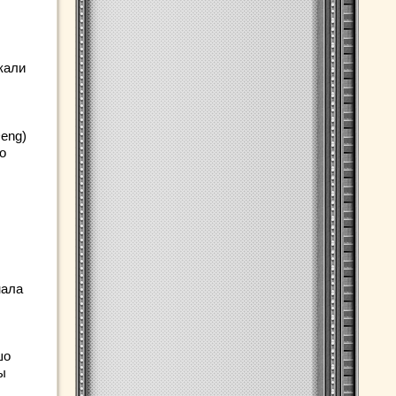
кали
eng)
о
нала
шо
ы