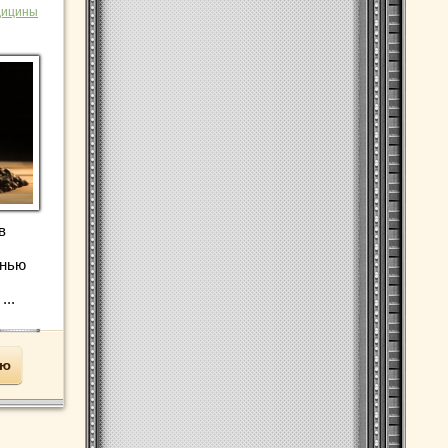
дицины
в
знью
...
ью