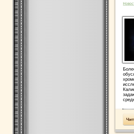
Новос
Боле
обус
хром
иссл
Кали
зада
сред
Чит