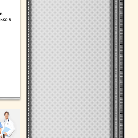
 в
ько в