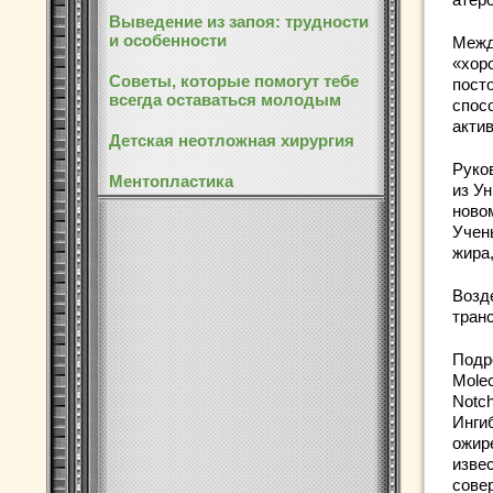
Выведение из запоя: трудности
и особенности
Межд
«хор
Советы, которые помогут тебе
пост
всегда оставаться молодым
спос
акти
Детская неотложная хирургия
Руко
Ментопластика
из У
новом
Учен
жира
Возд
тран
Подр
Molec
Notch
Инги
ожир
изве
сове