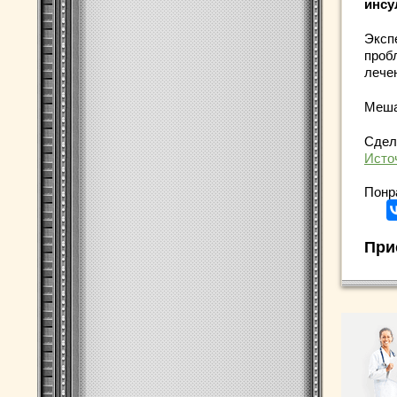
инсу
Эксп
проб
лече
Меша
Сдел
Исто
Понр
При