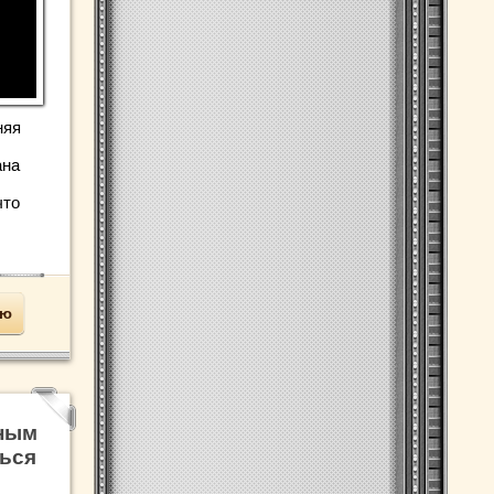
няя
ана
что
ью
ным
ться