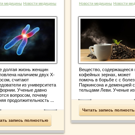
ти медицины
Новости медицины
Новости медицины
Новости ме
е долгая жизнь женщин
Вещество, содержащееся 
ловлена наличием двух Х-
кофейных зернах, может
осом, считают
помочь в борьбе с с боле
едователи из университета
Паркинсона и деменцией с
форнии. Ученые давно
тельцами Леви. Ученые из 
ются вопросом, почему
няя продолжительность ...
Читать запись полност
ать запись полностью