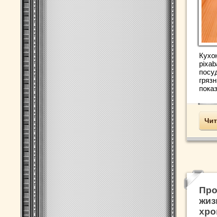
Кухон
pixa
посу
гряз
показ
Чит
Про
жиз
хро