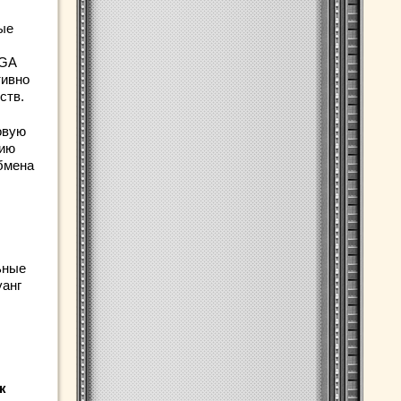
ые
LGA
тивно
ств.
овую
цию
бмена
ьные
уанг
к