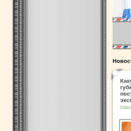
Новос
Как
губ
пос
экс
Новос