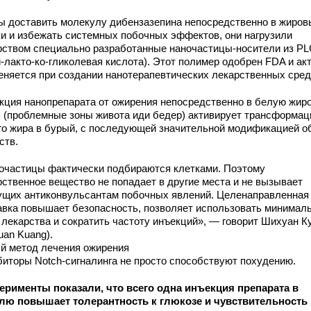
ы доставить молекулу дибензазепина непосредственно в жиров
ки и избежать системных побочных эффектов, они нагрузили
рством специально разработанные наночастицы-носители из P
-лакто-ко-гликолевая кислота). Этот полимер одобрен FDA и ак
еняется при создании нанотерапевтических лекарственных сред
кция нанопрепарата от ожирения непосредственно в белую жир
ь (проблемные зоны живота иди бедер) активирует трансформа
го жира в бурый, с последующей значительной модификацией о
ств.
очастицы фактически подбираются клетками. Поэтому
рственное вещество не попадает в другие места и не вызывает
ущих антиконвульсантам побочных явлений. Целенаправленная
авка повышает безопасность, позволяет использовать минимал
 лекарства и сократить частоту инъекций», — говорит Шихуан К
uan Kuang).
й метод лечения ожирения
биторы Notch-сигналинга не просто способствуют похудению.
ерименты показали, что всего одна инъекция препарата в
лю повышает толерантность к глюкозе и чувствительность 