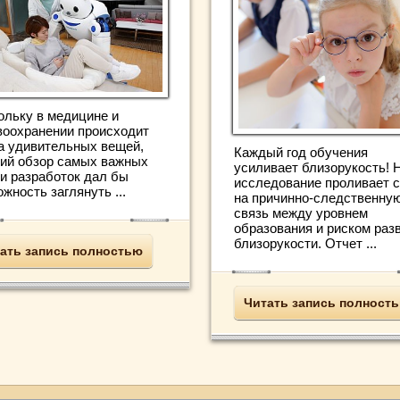
ольку в медицине и
воохранении происходит
а удивительных вещей,
Каждый год обучения
кий обзор самых важных
усиливает близорукость! 
 и разработок дал бы
исследование проливает с
жность заглянуть ...
на причинно-следственну
связь между уровнем
образования и риском раз
близорукости. Отчет ...
ать запись полностью
Читать запись полност