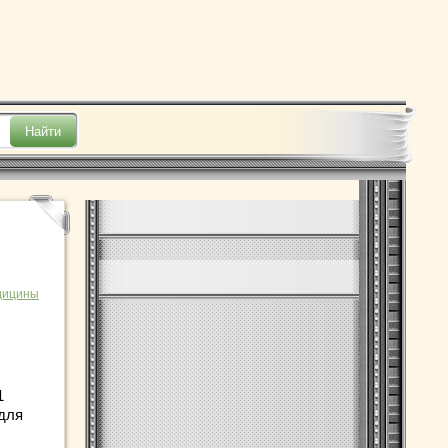
дицины
1
 для