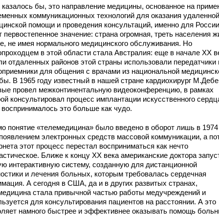
, казалось бы, это направление медицины, основанное на приме
еменных коммуникационных технологий для оказания удаленно
цинской помощи и проведения консультаций, именно для Росси
т первостепенное значение: страна огромная, треть населения ж
ле, не имея нормального медицинского обслуживания. Но
опроходцем в этой области стала Австралия: еще в начале XX в
ли отдаленных районов этой страны использовали передатчики 
оприемники для общения с врачами из национальной медицинск
бы. В 1965 году известный в нашей стране кардиохирург М.Дебе
вые провел межконтинентальную видеоконференцию, в рамках
рой консультировал процесс имплантации искусственного сердц
а воспринималось это больше как чудо.
мо понятие «телемедицина» было введено в оборот лишь в 1974 
 появлением электронных средств массовой коммуникации, а по
рнета этот процесс перестал восприниматься как нечто
астическое. Ближе к концу XX века американские доктора запус
ую интерактивную систему, созданную для дистанционной
ностики и лечения больных, которым требовалась сердечная
мация. А сегодня в США, да и в других развитых странах,
медицина стала привычной частью работы медучреждений и
льзуется для консультирования пациентов на расстоянии. А это
оляет намного быстрее и эффективнее оказывать помощь боль