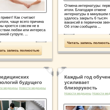
Отмена интернатуры: пер
итоги. Благодаря отмене
интернатуры в минувшем 
 привет! Как считают
удалось закрыть 6 тысяч
ологи, чаще всего причина
вакансий в первичном звен
ны кроется совсем не в
Об этом сообщила ...
тствии любви или интереса
онной супруге. ...
Читать запись полност
ать запись полностью
медицинских
Каждый год обуче
нологий будущего
усиливает
близорукость
ти медицины
Новости медицины
Новости медицины
Новости ме