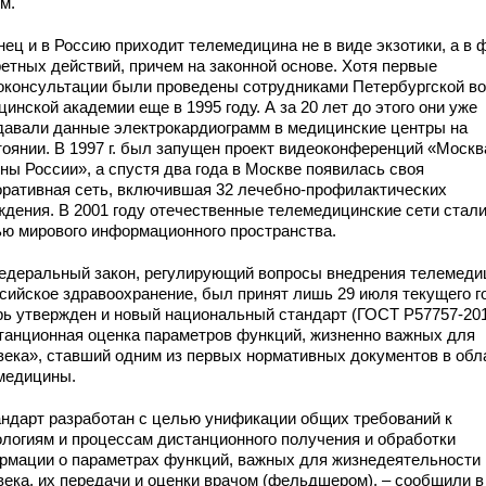
м.
нец и в Россию приходит телемедицина не в виде экзотики, а в 
ретных действий, причем на законной основе. Хотя первые
оконсультации были проведены сотрудниками Петербургской во
инской академии еще в 1995 году. А за 20 лет до этого они уже
давали данные электрокардиограмм в медицинские центры на
тоянии. В 1997 г. был запущен проект видеоконференций «Москв
ны России», а спустя два года в Москве появилась своя
оративная сеть, включившая 32 лечебно-профилактических
ждения. В 2001 году отечественные телемедицинские сети стал
ью мирового информационного пространства.
едеральный закон, регулирующий вопросы внедрения телемед
ссийское здравоохранение, был принят лишь 29 июля текущего г
рь утвержден и новый национальный стандарт (ГОСТ Р57757-201
танционная оценка параметров функций, жизненно важных для
века», ставший одним из первых нормативных документов в обл
медицины.
андарт разработан с целью унификации общих требований к
ологиям и процессам дистанционного получения и обработки
рмации о параметрах функций, важных для жизнедеятельности
века, их передачи и оценки врачом (фельдшером), – сообщили в