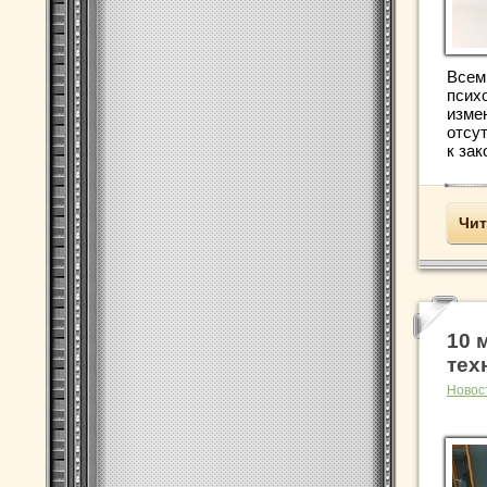
Всем
псих
изме
отсу
к зак
Чит
10 
тех
Новос