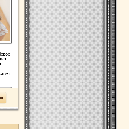
Новое
вет
ю
вития
ью