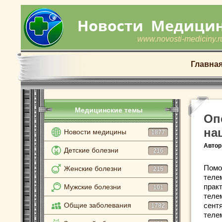
www.novosti-mediciny.r
Главна
Медицинские темы
Оп
на
Новости медицины
1877
Автор
Детские болезни
216
Помо
Женские болезни
215
теле
прак
Мужские болезни
101
теле
Общие заболевания
сент
1782
теле