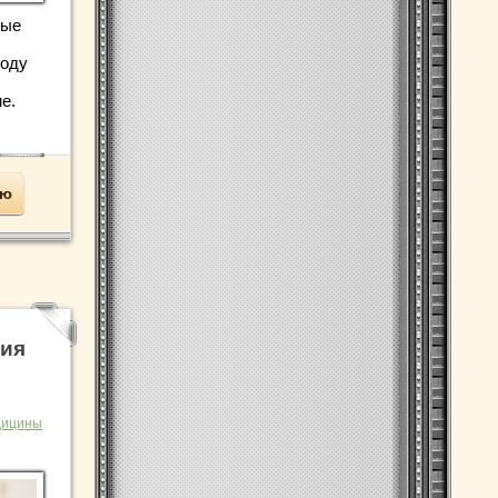
вые
году
е.
ью
ния
дицины