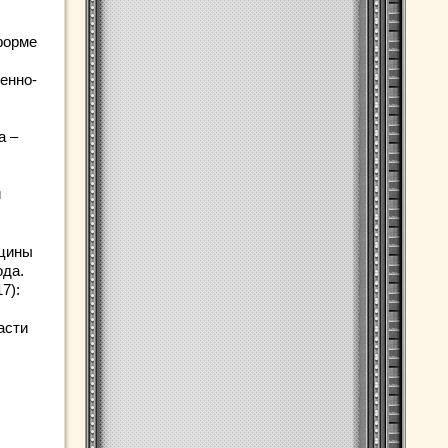
форме
енно-
а –
и
ицины
ода.
7):
асти