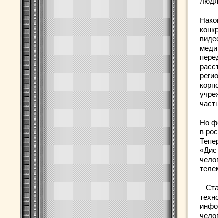
людя
Нако
конк
виде
медиц
пере
расс
регио
корп
учре
част
Но ф
в ро
Тепе
«Дис
чело
теле
– Ст
техн
инфо
чело