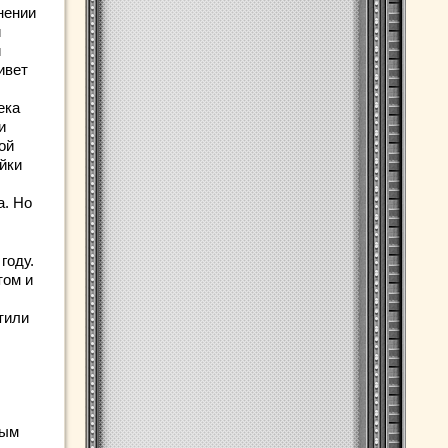
нении
й
и
ивет
ека
и
ой
йки
а. Но
году.
том и
тили
ным