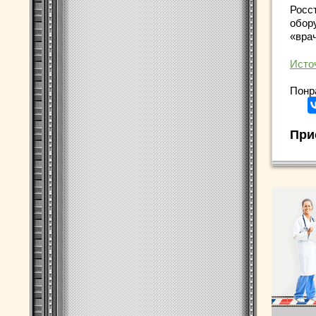
Росс
обор
«вра
Исто
Понр
При