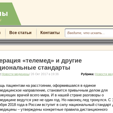
u
я
Все статьи
Контакты
ерация «телемед» и другие
циональные стандарты
:
Новости медицины
/ 26 Окт 2017 в 19:36
Рубрика:
Новости ме
щь пациентам на расстоянии, оформившаяся в единое
медицинское направление, становится привычным делом для
тикующих врачей всего мира. И в нашей стране разговоры о
медицине ведутся уже не один год. Но наконец лед тронулся. С 
ября 2018 года в России вступит в силу национальный стандарт
медицины – утверждены конкретные правила дистанционного