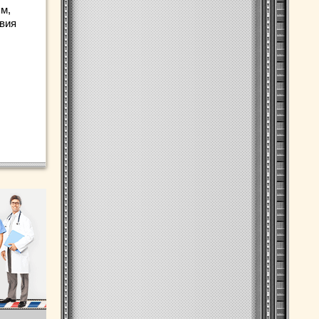
м,
вия