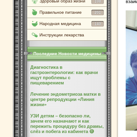
Здоровый образ жизни
взаи
108
Правильное питание
201
Народная медицина
140
Инструкции лекарства
Последние Новости медицины
Диагностика в
гастроэнтерологии: как врачи
ищут проблемы с
пищеварением
Лечение эндометриоза матки в
центре репродукции «Линия
жизни»
УЗИ детям – безопасно ли,
зачем его назначают и как
пережить процедуру без драмы,
слёз и побега из кабинета 😅