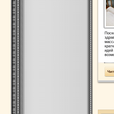
Поск
здра
масс
крат
идей
возмо
Чит