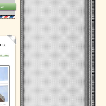
ы:
дицины