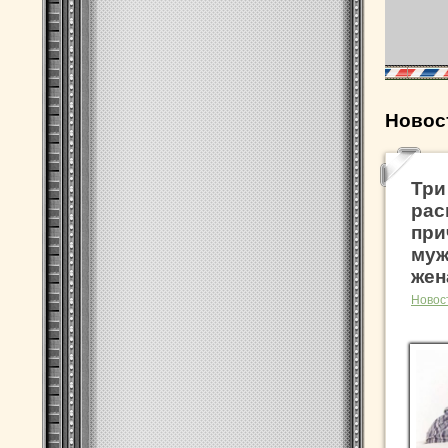
Новос
Три
рас
при
муж
жен
Новос