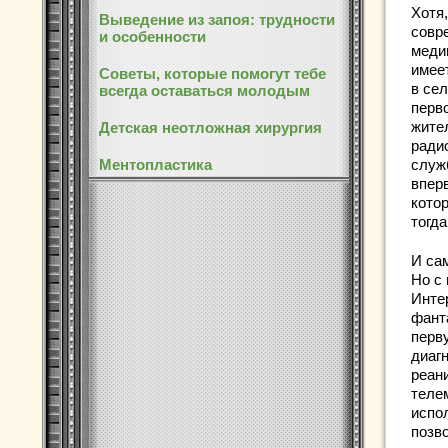
Хотя
Выведение из запоя: трудности
совр
и особенности
меди
имее
Советы, которые помогут тебе
в се
всегда оставаться молодым
перв
жите
Детская неотложная хирургия
ради
служ
Ментопластика
впер
кото
тогд
И са
Но с
Инте
фант
перв
диаг
реани
теле
испо
позв