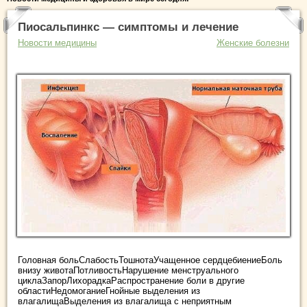
Пиосальпинкс — симптомы и лечение
Новости медицины
Женские болезни
Головная больСлабостьТошнотаУчащенное сердцебиениеБоль
внизу животаПотливостьНарушение менструального
циклаЗапорЛихорадкаРаспространение боли в другие
областиНедомоганиеГнойные выделения из
влагалищаВыделения из влагалища с неприятным