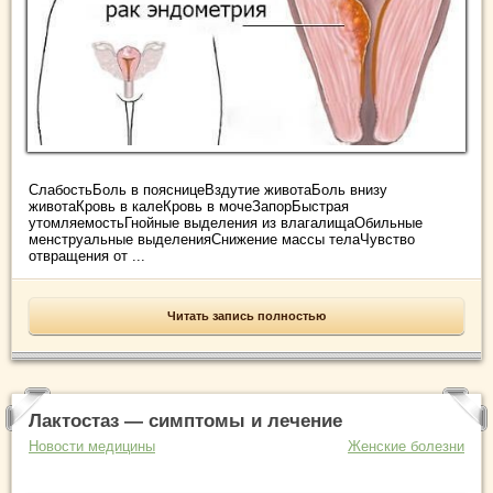
СлабостьБоль в поясницеВздутие животаБоль внизу
животаКровь в калеКровь в мочеЗапорБыстрая
утомляемостьГнойные выделения из влагалищаОбильные
менструальные выделенияСнижение массы телаЧувство
отвращения от ...
Читать запись полностью
Лактостаз — симптомы и лечение
Новости медицины
Женские болезни