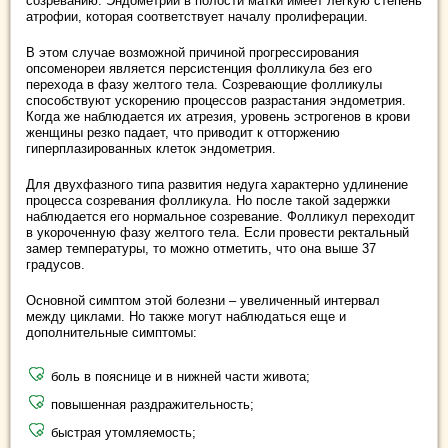
созреванию. Эндометрий в полости матки имеет легкую степень
атрофии, которая соответствует началу пролиферации.
В этом случае возможной причиной прогрессирования
опсоменореи является персистенция фолликула без его
перехода в фазу желтого тела. Созревающие фолликулы
способствуют ускорению процессов разрастания эндометрия.
Когда же наблюдается их атрезия, уровень эстрогенов в крови
женщины резко падает, что приводит к отторжению
гиперплазированных клеток эндометрия.
Для двухфазного типа развития недуга характерно удлинение
процесса созревания фолликула. Но после такой задержки
наблюдается его нормальное созревание. Фолликул переходит
в укороченную фазу желтого тела. Если провести ректальный
замер температуры, то можно отметить, что она выше 37
градусов.
Основной симптом этой болезни – увеличенный интервал
между циклами. Но также могут наблюдаться еще и
дополнительные симптомы:
боль в пояснице и в нижней части живота;
повышенная раздражительность;
быстрая утомляемость;