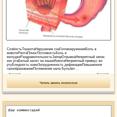
СлабостьТошнотаНарушение снаГоловокружениеБоль в
животеРвотаПоносПотливостьБоль в
желудкеРаздражительностьЗапорОтрыжкаНеприятный запах
изо ртаБелый налет на языкеИзжогаНеприятный привкус во
ртуБледность кожиЗатрудненность дефекацииПовышенное
газообразованиеПотемнение кала Бульбит ...
Читать запись полностью