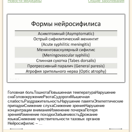
Новости медицины
Общие заболевания
Головная больТошнотаПовышенная температураНарушение
снаГоловокружениеРвотаСудорогиМышечная
слабостьРаздражительностьНарушение памятиЭпилептические
припадкиСнижение слухаСнижение зренияНарушение
концентрации вниманияИзменение почеркаПотеря
зренияИзменение походкиЗабывчивостьДрожание
языкаСнижение чувствительности тазовых органов
Нейросифилис – ...