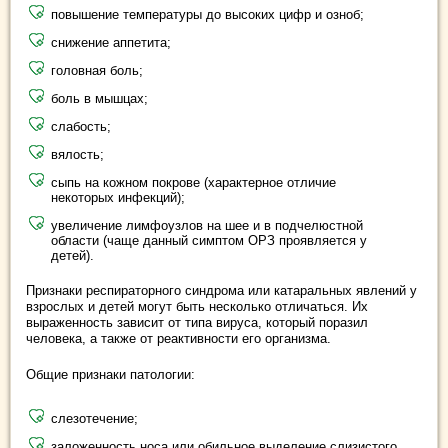
повышение температуры до высоких цифр и озноб;
снижение аппетита;
головная боль;
боль в мышцах;
слабость;
вялость;
сыпь на кожном покрове (характерное отличие
некоторых инфекций);
увеличение лимфоузлов на шее и в подчелюстной
области (чаще данный симптом ОРЗ проявляется у
детей).
Признаки респираторного синдрома или катаральных явлений у
взрослых и детей могут быть несколько отличаться. Их
выраженность зависит от типа вируса, который поразил
человека, а также от реактивности его организма.
Общие признаки патологии:
слезотечение;
заложенность носа или обильное выделение слизистого