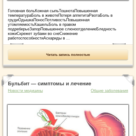
Головная больКожная сыпьТошнотаПовышенная
температураБоль в животеПотеря аппетитаРвотаБоль в
грудиОдышкаПоносПотливостьПовышенная
утомляемостьКашельБоль в правом
подреберьеЗапорПовышенное слюноотделениеБледность
кожиСкрежет зубами во снеСнижение
работоспособностиАскариды в ...
Читать запись полностью
Бульбит — симптомы и лечение
Новости медицины
Общие заболевания