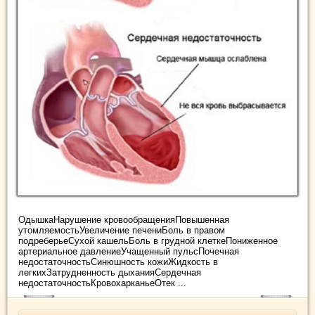
ОдышкаНарушение кровообращенияПовышенная
утомляемостьУвеличение печениБоль в правом
подреберьеСухой кашельБоль в грудной клеткеПониженное
артериальное давлениеУчащенный пульсПочечная
недостаточностьСинюшность кожиЖидкость в
легкихЗатрудненность дыханияСердечная
недостаточностьКровохарканьеОтек ...