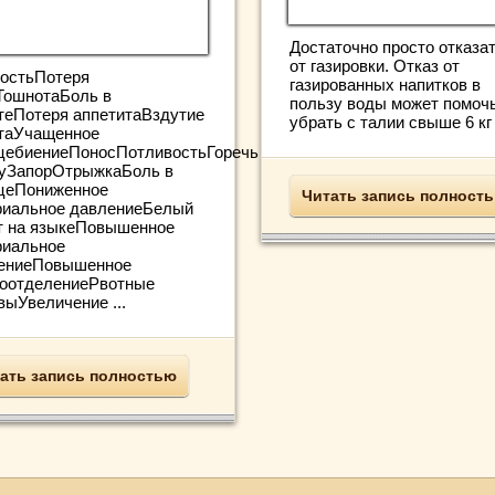
Достаточно просто отказа
от газировки. Отказ от
остьПотеря
газированных напитков в
ТошнотаБоль в
пользу воды может помоч
теПотеря аппетитаВздутие
убрать с талии свыше 6 кг .
таУчащенное
цебиениеПоносПотливостьГоречь
туЗапорОтрыжкаБоль в
цеПониженное
Читать запись полност
риальное давлениеБелый
т на языкеПовышенное
риальное
ениеПовышенное
оотделениеРвотные
выУвеличение ...
ать запись полностью