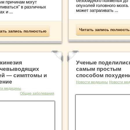
безобидного похмелья до
ым причинам могут
опухолей головного мозга.
пливаться" в различных
может затрагивать ...
ах и ...
Читать запись полност
ать запись полностью
кинезия
Ученые поделилис
чевыводящих
самым простым
ей — симптомы и
способом похуден
ение
Новости медицины
Новости ме
ти медицины
Общие заболевания