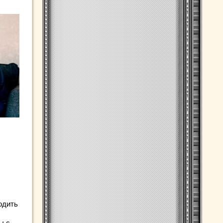
одить
ы с