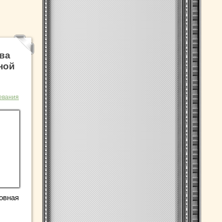
ва
ной
евания
овная