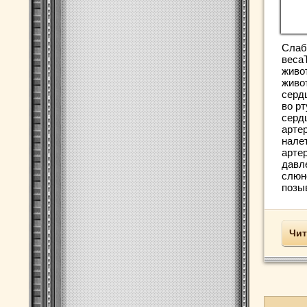
Слаб
веса
живо
живо
серд
во р
серд
арте
нале
арте
давл
слюн
позы
Чит