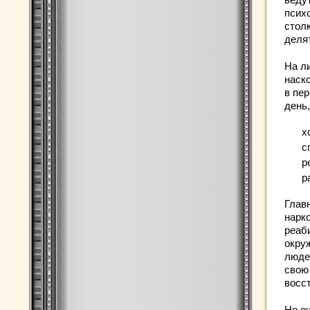
психо
стол
деля
На л
наск
в пе
день
х
с
р
р
Главн
нарко
реаб
окру
люде
свою
восс
Но о