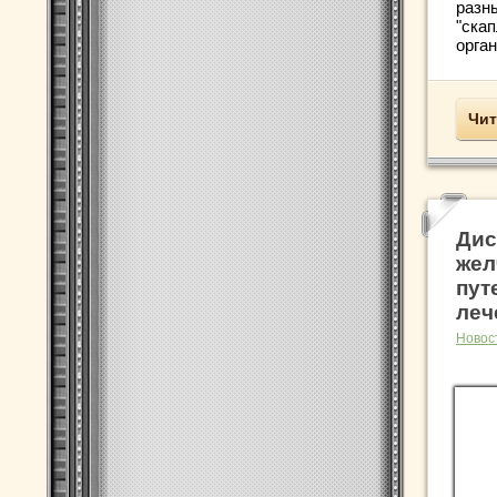
разн
"ска
орган
Чит
Дис
жел
пут
леч
Новос