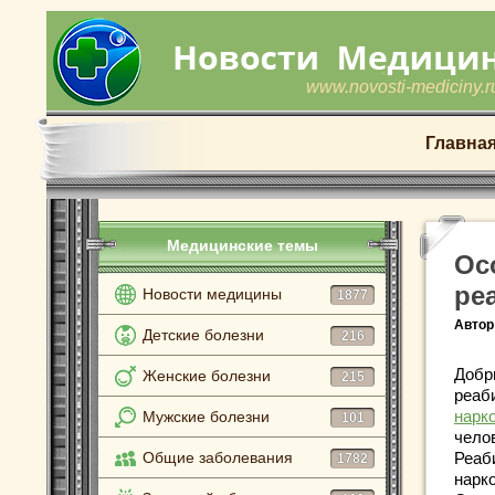
www.novosti-mediciny.r
Главна
Медицинские темы
Ос
ре
Новости медицины
1877
Автор
Детские болезни
216
Добр
Женские болезни
215
реаб
нарк
Мужские болезни
101
чело
Общие заболевания
Реаб
1782
нарко