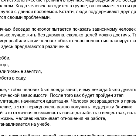
логом. Когда человек находится в группе, он понимает, что ни о
кнулся с данной проблемой. Кстати, люди поддерживают друг др
тся своими проблемами.
ичных беседах психолог пытается показать зависимому человек
олько лучше жить без дурмана, сколько целей можно достичь. Т
риод реабилитации человек обязательно полностью планирует с
, здесь предлагаются различные:
обби,
порт,
елигиозные занятия,
абота в саду.
ое, чтобы человек был всегда занят, и ему некогда было думать
тической зависимости. После того как будет пройден этап
илитации, начинается адаптация. Человек возвращается в прив
жение, в этот период очень важно получить поддержку близких
й, это отличная возможность навсегда забыть о веществах, нал
 жизнь. Человек налаживает отношения на работе,
танавливается на учебе.
чень важно избегать людей, которые употребляли наркотические