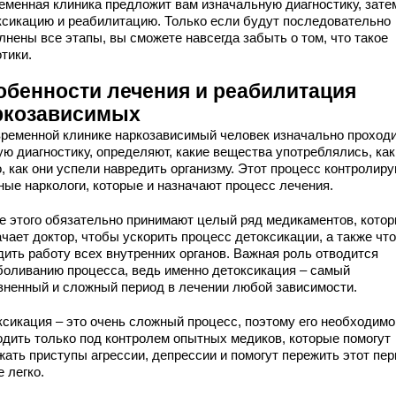
еменная клиника предложит вам изначальную диагностику, зате
ксикацию и реабилитацию. Только если будут последовательно
лнены все этапы, вы сможете навсегда забыть о том, что такое
тики.
обенности лечения и реабилитация
ркозависимых
временной клинике наркозависимый человек изначально проход
ую диагностику, определяют, какие вещества употреблялись, как
, как они успели навредить организму. Этот процесс контролир
ные наркологи, которые и назначают процесс лечения.
е этого обязательно принимают целый ряд медикаментов, кото
ачает доктор, чтобы ускорить процесс детоксикации, а также чт
дить работу всех внутренних органов. Важная роль отводится
боливанию процесса, ведь именно детоксикация – самый
зненный и сложный период в лечении любой зависимости.
ксикация – это очень сложный процесс, поэтому его необходимо
одить только под контролем опытных медиков, которые помогут
жать приступы агрессии, депрессии и помогут пережить этот пе
 легко.