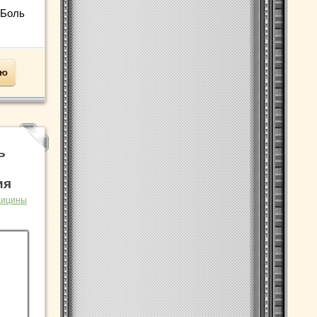
 Боль
ью
ь
ия
дицины