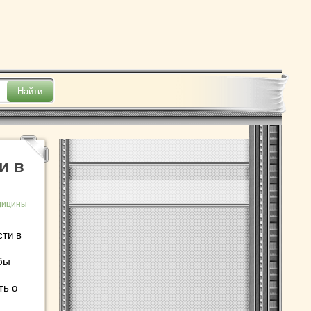
и в
дицины
сти в
бы
ть о