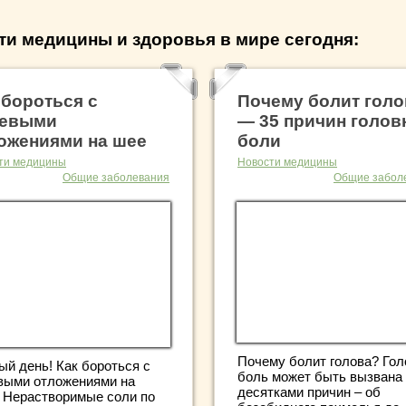
ти медицины и здоровья в мире сегодня:
 бороться с
Почему болит голо
левыми
— 35 причин голов
ожениями на шее
боли
ти медицины
Новости медицины
Общие заболевания
Общие забол
Почему болит голова? Гол
ый день! Как бороться с
боль может быть вызвана
выми отложениями на
десятками причин – об
 Нерастворимые соли по