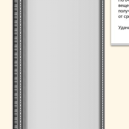
веще
полу
от ср
Удач