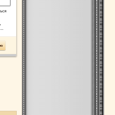
ться
ь
..
ью