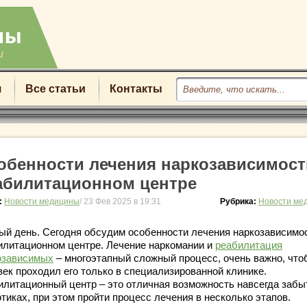
u
я
Все статьи
Контакты
обенности лечения наркозависимост
абилитационном центре
:
Новости медицины
/ 23 Фев 2025 в 19:31
Рубрика:
Новости ме
ый день. Сегодня обсудим особенности лечения наркозависимо
илитационном центре. Лечение наркомании и
реабилитация
озависимых
– многоэтапный сложный процесс, очень важно, что
век проходил его только в специализированной клинике.
илитационный центр – это отличная возможность навсегда забы
тиках, при этом пройти процесс лечения в несколько этапов.