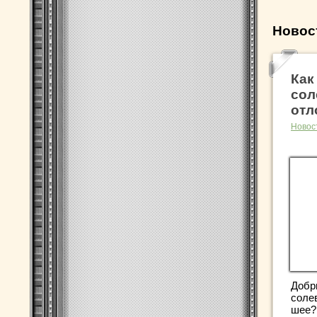
Новос
Как
со
отл
Новос
Добр
соле
шее?