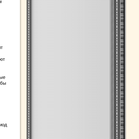
м
ит
уют
рые
обы
риод