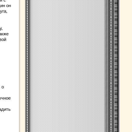
дин он
уга,
у,
акже
вой
 о
ычное
адить