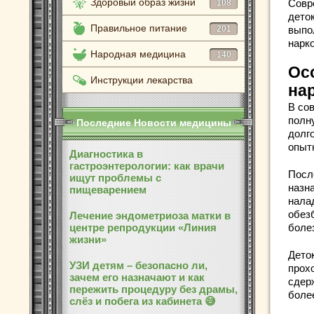
Здоровый образ жизни
Совр
108
дето
Правильное питание
201
выпо
нарко
Народная медицина
140
Ос
Инструкции лекарства
на
В со
полн
Последние Новости медицины
долго
опыт
Диагностика в
гастроэнтерологии: как врачи
Посл
ищут проблемы с
назн
пищеварением
нала
обез
Лечение эндометриоза матки в
центре репродукции «Линия
боле
жизни»
Дето
УЗИ детям – безопасно ли,
прох
зачем его назначают и как
сдер
пережить процедуру без драмы,
более
слёз и побега из кабинета 😅