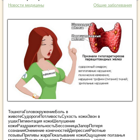
Новости медицины
Общие заболевания
ТошнотаГоловокружениеБоль в
животеСудорогиПотливостьСухость кожиЗвон в
ушахПигментация кожиШелушение
кожиРаздражительностьБессонницаЗапорПотеря
сознанияОнемение конечностейДепрессияРвотные
позывыПриливы жараПокалывание кожиОщущение ползанья
мурашекПузырьки на коже Гипопаратиреоз – недуг, ...