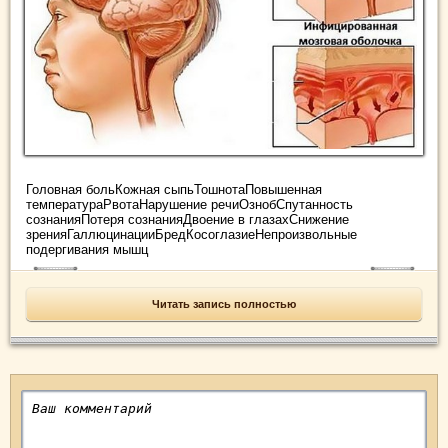
Головная больКожная сыпьТошнотаПовышенная
температураРвотаНарушение речиОзнобСпутанность
сознанияПотеря сознанияДвоение в глазахСнижение
зренияГаллюцинацииБредКосоглазиеНепроизвольные
подергивания мышц
Читать запись полностью