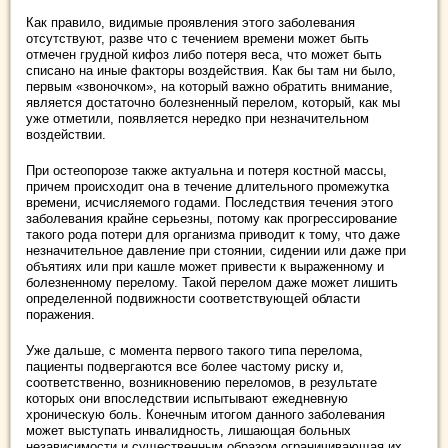
Как правило, видимые проявления этого заболевания
отсутствуют, разве что с течением времени может быть
отмечен грудной кифоз либо потеря веса, что может быть
списано на иные факторы воздействия. Как бы там ни было,
первым «звоночком», на который важно обратить внимание,
является достаточно болезненный перелом, который, как мы
уже отметили, появляется нередко при незначительном
воздействии.
При остеопорозе также актуальна и потеря костной массы,
причем происходит она в течение длительного промежутка
времени, исчисляемого годами. Последствия течения этого
заболевания крайне серьезны, потому как прогрессирование
такого рода потери для организма приводит к тому, что даже
незначительное давление при стоянии, сидении или даже при
объятиях или при кашле может привести к выраженному и
болезненному перелому. Такой перелом даже может лишить
определенной подвижности соответствующей области
поражения.
Уже дальше, с момента первого такого типа перелома,
пациенты подвергаются все более частому риску и,
соответственно, возникновению переломов, в результате
которых они впоследствии испытывают ежедневную
хроническую боль. Конечным итогом данного заболевания
может выступать инвалидность, лишающая больных
независимости и существенным образом ограничивающая их