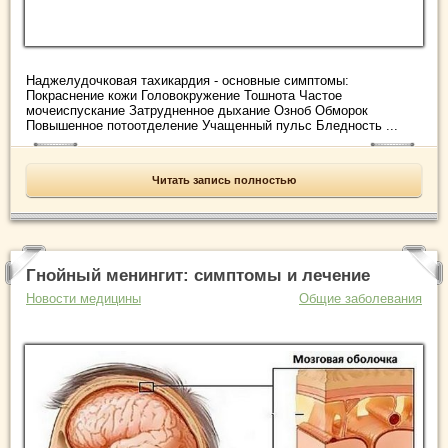
Наджелудочковая тахикардия - основные симптомы:
Покраснение кожи Головокружение Тошнота Частое
мочеиспускание Затрудненное дыхание Озноб Обморок
Повышенное потоотделение Учащенный пульс Бледность ...
Читать запись полностью
Гнойный менингит: симптомы и лечение
Новости медицины
Общие заболевания