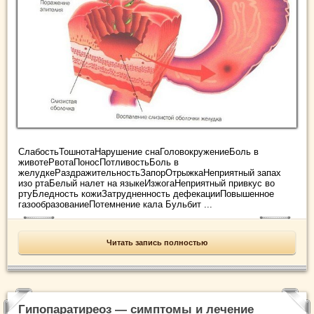
СлабостьТошнотаНарушение снаГоловокружениеБоль в
животеРвотаПоносПотливостьБоль в
желудкеРаздражительностьЗапорОтрыжкаНеприятный запах
изо ртаБелый налет на языкеИзжогаНеприятный привкус во
ртуБледность кожиЗатрудненность дефекацииПовышенное
газообразованиеПотемнение кала Бульбит ...
Читать запись полностью
Гипопаратиреоз — симптомы и лечение