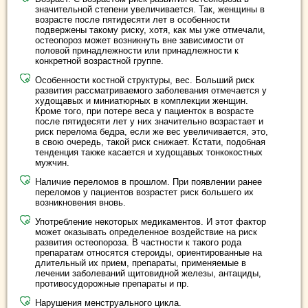
значительной степени увеличивается. Так, женщины в
возрасте после пятидесяти лет в особенности
подвержены такому риску, хотя, как мы уже отмечали,
остеопороз может возникнуть вне зависимости от
половой принадлежности или принадлежности к
конкретной возрастной группе.
Особенности костной структуры, вес. Больший риск
развития рассматриваемого заболевания отмечается у
худощавых и миниатюрных в комплекции женщин.
Кроме того, при потере веса у пациенток в возрасте
после пятидесяти лет у них значительно возрастает и
риск перелома бедра, если же вес увеличивается, это,
в свою очередь, такой риск снижает. Кстати, подобная
тенденция также касается и худощавых тонкокостных
мужчин.
Наличие переломов в прошлом. При появлении ранее
переломов у пациентов возрастет риск большего их
возникновения вновь.
Употребление некоторых медикаментов. И этот фактор
может оказывать определенное воздействие на риск
развития остеопороза. В частности к такого рода
препаратам относятся стероиды, ориентированные на
длительный их прием, препараты, применяемые в
лечении заболеваний щитовидной железы, антациды,
противосудорожные препараты и пр.
Нарушения менструального цикла.