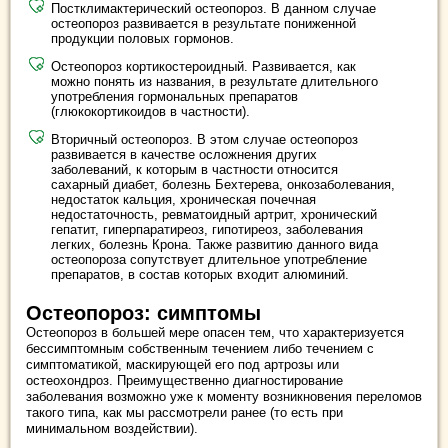
Постклимактерический остеопороз. В данном случае
остеопороз развивается в результате пониженной
продукции половых гормонов.
Остеопороз кортикостероидный. Развивается, как
можно понять из названия, в результате длительного
употребления гормональных препаратов
(глюкокортикоидов в частности).
Вторичный остеопороз. В этом случае остеопороз
развивается в качестве осложнения других
заболеваний, к которым в частности относится
сахарный диабет, болезнь Бехтерева, онкозаболевания,
недостаток кальция, хроническая почечная
недостаточность, ревматоидный артрит, хронический
гепатит, гиперпаратиреоз, гипотиреоз, заболевания
легких, болезнь Крона. Также развитию данного вида
остеопороза сопутствует длительное употребление
препаратов, в состав которых входит алюминий.
Остеопороз: симптомы
Остеопороз в большей мере опасен тем, что характеризуется
бессимптомным собственным течением либо течением с
симптоматикой, маскирующей его под артрозы или
остеохондроз. Преимущественно диагностирование
заболевания возможно уже к моменту возникновения переломов
такого типа, как мы рассмотрели ранее (то есть при
минимальном воздействии).