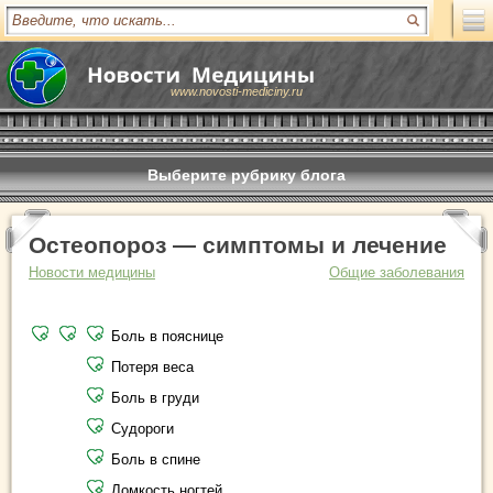
www.novosti-mediciny.ru
Выберите рубрику блога
Остеопороз — симптомы и лечение
Новости медицины
Общие заболевания
Боль в пояснице
Потеря веса
Боль в груди
Судороги
Боль в спине
Ломкость ногтей