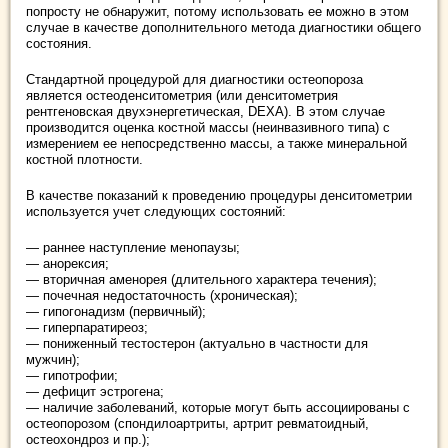
попросту не обнаружит, потому использовать ее можно в этом
случае в качестве дополнительного метода диагностики общего
состояния.
Стандартной процедурой для диагностики остеопороза
является остеоденситометрия (или денситометрия
рентгеновская двухэнергетическая, DEXA). В этом случае
производится оценка костной массы (неинвазивного типа) с
измерением ее непосредственно массы, а также минеральной
костной плотности.
В качестве показаний к проведению процедуры денситометрии
используется учет следующих состояний:
— раннее наступление менопаузы;
— анорексия;
— вторичная аменорея (длительного характера течения);
— почечная недостаточность (хроническая);
— гипогонадизм (первичный);
— гиперпаратиреоз;
— пониженный тестостерон (актуально в частности для
мужчин);
— гипотрофии;
— дефицит эстрогена;
— наличие заболеваний, которые могут быть ассоциированы с
остеопорозом (спондилоартриты, артрит ревматоидный,
остеохондроз и пр.);