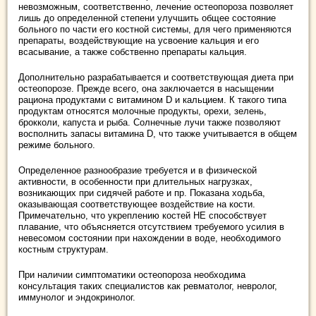
невозможным, соответственно, лечение остеопороза позволяет
лишь до определенной степени улучшить общее состояние
больного по части его костной системы, для чего применяются
препараты, воздействующие на усвоение кальция и его
всасывание, а также собственно препараты кальция.
Дополнительно разрабатывается и соответствующая диета при
остеопорозе. Прежде всего, она заключается в насыщении
рациона продуктами с витамином D и кальцием. К такого типа
продуктам относятся молочные продукты, орехи, зелень,
брокколи, капуста и рыба. Солнечные лучи также позволяют
восполнить запасы витамина D, что также учитывается в общем
режиме больного.
Определенное разнообразие требуется и в физической
активности, в особенности при длительных нагрузках,
возникающих при сидячей работе и пр. Показана ходьба,
оказывающая соответствующее воздействие на кости.
Примечательно, что укреплению костей НЕ способствует
плавание, что объясняется отсутствием требуемого усилия в
невесомом состоянии при нахождении в воде, необходимого
костным структурам.
При наличии симптоматики остеопороза необходима
консультация таких специалистов как ревматолог, невролог,
иммунолог и эндокринолог.