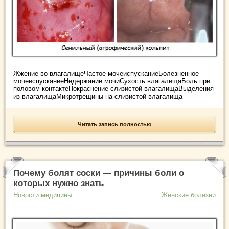
Жжение во влагалищеЧастое мочеиспусканиеБолезненное
мочеиспусканиеНедержание мочиСухость влагалищаБоль при
половом контактеПокраснение слизистой влагалищаВыделения
из влагалищаМикротрещины на слизистой влагалища
Читать запись полностью
Почему болят соски — причины боли о
которых нужно знать
Новости медицины
Женские болезни