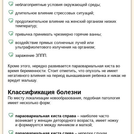
неблагоприятные условия окружающей среды;
длительное влияние стрессовых ситуаций;
продолжительное влияние на женский организм низких
температур;
привычка принимать чрезмерно горячие ванны;
воздействие прямых солнечных лучей или
ультрафиолетового излучения на организм;
заражение ЗППП.
Кроме этого, нередко развивается параовариальная киста во
время беременности. Стоит отметить, что опухоль не имеет
негативного влияния на период вынашивания ребенка и никак не
вредит малышу.
Классификация болезни
По месту локализации новообразования, подобная патология
имеет несколько форм:
параовариальная киста справа
– наиболее часто
возникает у женщин детородного возраста, имеет ножку
и формируется между яичником и маткой;
параовариальная киста слева
– нередки случаи