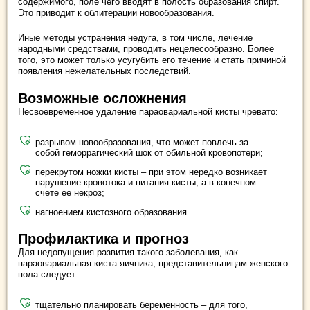
содержимого, поле чего вводят в полость образования спирт.
Это приводит к облитерации новообразования.
Иные методы устранения недуга, в том числе, лечение
народными средствами, проводить нецелесообразно. Более
того, это может только усугубить его течение и стать причиной
появления нежелательных последствий.
Возможные осложнения
Несвоевременное удаление параовариальной кисты чревато:
разрывом новообразования, что может повлечь за
собой геморрагический шок от обильной кровопотери;
перекрутом ножки кисты – при этом нередко возникает
нарушение кровотока и питания кисты, а в конечном
счете ее некроз;
нагноением кистозного образования.
Профилактика и прогноз
Для недопущения развития такого заболевания, как
параовариальная киста яичника, представительницам женского
пола следует:
тщательно планировать беременность – для того,