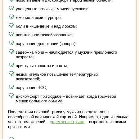
покалывание и дискомфорт в проблемной области;
учащенные позывы к мочеиспусканию;
жжение и рези в уретре;
боли в кишечнике и над лобком;
повышенное газообразование;
нарушение дефекации (запоры);
задержка мочи – наблюдается у мужчин преклонного
возраста;
приступы тошноты и рвоты;
незначительное повышение температурных
показателей;
нарушение ЧСС;
дискомфорт при ходьбе – возникает, когда грыжевой
мешок большого объема.
Последствия паховой грыжи у мужчин представлены
своеобразной клинической картиной. Например, одно из самых
частых осложнений –
ущемление грыжи
– выражается такими
признаками: