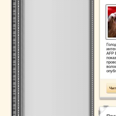
Голо
инте
AFP 
показ
пров
воло
опубл
Чит