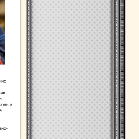
ние
гих
и
ровые
е
чно-