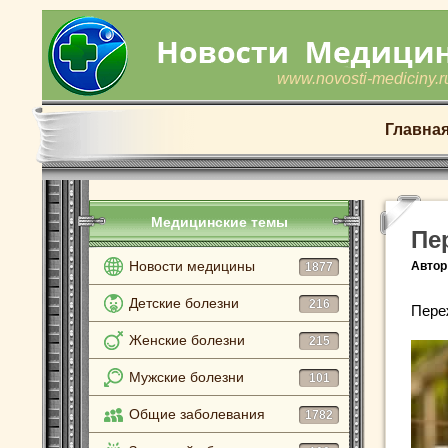
www.novosti-mediciny.r
Главна
Медицинские темы
Пе
Новости медицины
Автор
1877
Детские болезни
216
Пере
Женские болезни
215
Мужские болезни
101
Общие заболевания
1782