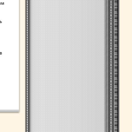
ым
ь
в