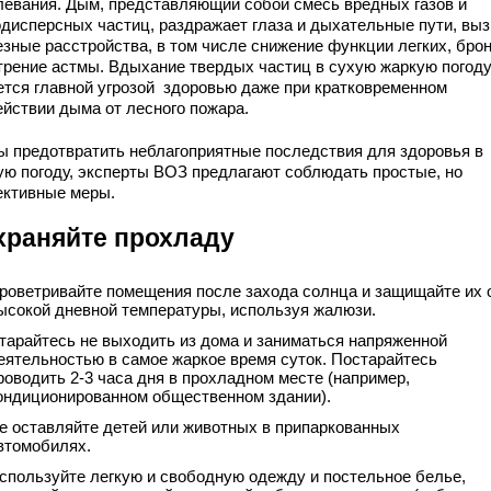
левания. Дым, представляющий собой смесь вредных газов и
одисперсных частиц, раздражает глаза и дыхательные пути, вы
езные расстройства, в том числе снижение функции легких, брон
трение астмы. Вдыхание твердых частиц в сухую жаркую погод
ется главной угрозой здоровью даже при кратковременном
ействии дыма от лесного пожара.
ы предотвратить неблагоприятные последствия для здоровья в
ую погоду, эксперты ВОЗ предлагают соблюдать простые, но
ктивные меры.
храняйте прохладу
роветривайте помещения после захода солнца и защищайте их 
ысокой дневной температуры, используя жалюзи.
тарайтесь не выходить из дома и заниматься напряженной
еятельностью в самое жаркое время суток. Постарайтесь
роводить 2-3 часа дня в прохладном месте (например,
ондиционированном общественном здании).
е оставляйте детей или животных в припаркованных
втомобилях.
спользуйте легкую и свободную одежду и постельное белье,