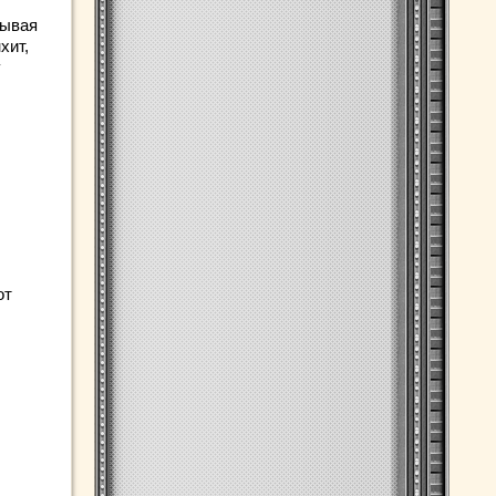
зывая
хит,
у
от