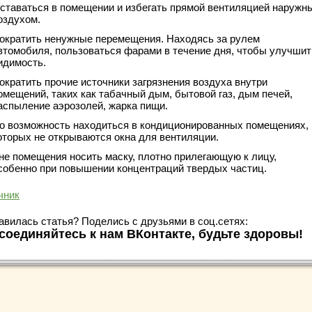
ставаться в помещении и избегать прямой вентиляцией наружн
оздухом.
ократить ненужные перемещения. Находясь за рулем
втомобиля, пользоваться фарами в течение дня, чтобы улучшит
идимость.
ократить прочие источники загрязнения воздуха внутри
омещений, таких как табачный дым, бытовой газ, дым печей,
аспыление аэрозолей, жарка пищи.
о возможность находиться в кондиционированных помещениях, 
оторых не открываются окна для вентиляции.
не помещения носить маску, плотно прилегающую к лицу,
собенно при повышении концентраций твердых частиц.
чник
авилась статья? Поделись с друзьями в соц.сетях:
соединяйтесь к нам ВКонтакте, будьте здоровы!