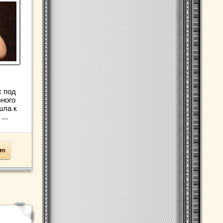
х под
ного
шла к
...
ью