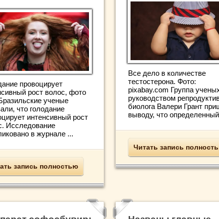
Все дело в количестве
тестостерона. Фото:
дание провоцирует
pixabay.com Группа учены
нсивный рост волос, фото
руководством репродуктив
Бразильские ученые
биолога Валери Грант при
али, что голодание
выводу, что определенный 
оцирует интенсивный рост
с. Исследование
иковано в журнале ...
Читать запись полност
ать запись полностью