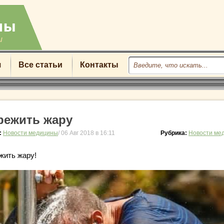
u
я
Все статьи
Контакты
режить жару
:
Новости медицины
/ 06 Авг 2018 в 16:11
Рубрика:
Новости ме
жить жару!