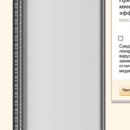
Пре
мин
эф
Новос
Сред
лека
виру
зани
отлич
медик
Чит