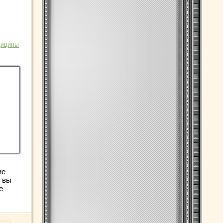
дицины
ие
и вы
е