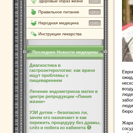
Здоровый образ жизни
108
Правильное питание
201
Народная медицина
140
Инструкции лекарства
Последние Новости медицины
Диагностика в
гастроэнтерологии: как врачи
Европ
ищут проблемы с
ожид
пищеварением
неск
возд
Лечение эндометриоза матки в
люде
центре репродукции «Линия
забо
жизни»
люди
бюро
УЗИ детям – безопасно ли,
зачем его назначают и как
пережить процедуру без драмы,
Жара
слёз и побега из кабинета 😅
сосу