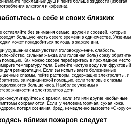
ринимайте прохладный душ и пейте больше жидкости (избегая
потребления алкоголя и кофеина).
аботьтесь о себе и своих близких
е оставляйте без внимания семью, друзей и соседей, которые
роводят большую часть своего времени в одиночестве. Уязвим
юдям может понадобиться помощь в жаркие дни.
ри ухудшении самочувствия (головокружение, слабость,
еспокойство, сильная жажда или головная боль) сразу обратите
а помощью. Как можно скорее переберитесь в прохладное место
змерьте температуру тела. Выпейте чистую воду или фруктовый
ок для регидратации. Если вы испытываете болезненные
ышечные спазмы, пейте растворы, содержащие электролиты, и
братитесь за медицинской помощью, если тепловые спазмы
родолжаются больше часа. Наиболее уязвимы к
отере жидкости и электролитов дети.
роконсультируйтесь с врачом, если эти или другие необычные
имптомы сохраняются. Если у человека горячая, сухая кожа,
удороги, потеря сознания, бред, немедленно вызовите «Скорую»
ходясь вблизи пожаров следует