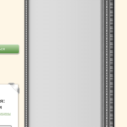
я:
и
дицины