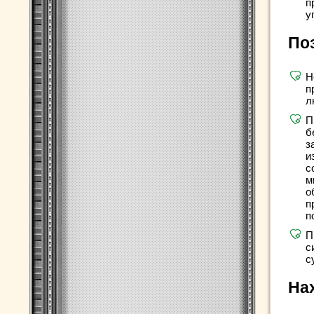
п
у
Поз
Н
п
л
П
б
з
и
с
м
о
п
п
П
с
с
На