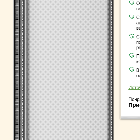
О
в
С
а
в
С
п
р
П
к
В
о
Исто
Понр
При