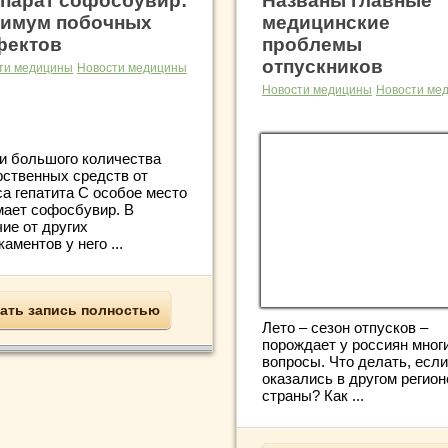
парат софосбувир:
Названы главные
имум побочных
медицинские
фектов
проблемы
отпускников
ти медицины
Новости медицины
Новости медицины
Новости ме
и большого количества
рственных средств от
са гепатита С особое место
мает софосбувир. В
ие от других
аментов у него ...
ать запись полностью
Лето – сезон отпусков –
порождает у россиян мног
вопросы. Что делать, есл
оказались в другом регион
страны? Как ...