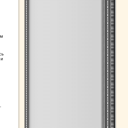
ым
сь
 и
.