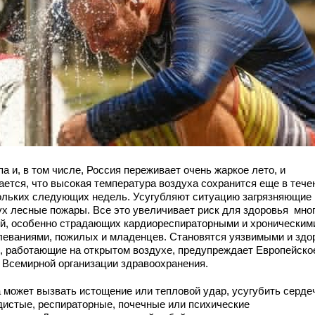
а и, в том числе, Россия переживает очень жаркое лето, и
ается, что высокая температура воздуха сохранится еще в тече
ольких следующих недель. Усугубляют ситуацию загрязняющие
ух лесные пожары. Все это увеличивает риск для здоровья мно
й, особенно страдающих кардиореспираторными и хроническим
леваниями, пожилых и младенцев. Становятся уязвимыми и здо
, работающие на открытом воздухе, предупреждает Европейско
 Всемирной организации здравоохранения.
 может вызвать истощение или тепловой удар, усугубить серде
дистые, респираторные, почечные или психические