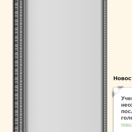
Новос
Уче
нео
пос
гол
Новос